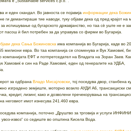
ата е „Sustainable services с.р.о.“.
ува и еден скандал. Во јавноста се појавија
информации дека Божин
 не ги демантираше тие наводи, туку објави дека од пред крајот на
 за испишување од бугарското државјанство, но таа сѐ уште не е з
от пасош ѝ бил потребен за да управува со фирми во Бугарија.
објави дека Сања Божиновска
има компанија во Бугарија, каде во 2
65 милиони евра. Во таа компанија се споменува и Вук Хамовиќ, би
о компанијата ЕФТ и потпретседател на Владата на Зоран Заев. Ка
ук Хамовиќ е син на Раде Хамовиќ, еден од генералите на УДБА,
ба.
терот за одбрана
Владо Мисајловски
, тој поседува двор, станбена к
ежно изградено земјиште, моторно возило АУДИ А6, трансакциски см
чка, кредит, лизинг, како и дозволени пречекорувања на трансакцис
 на неговиот имот изнесува 241.460 евра.
поседува компанија, поточно „Друштво за трговија и услуги ИНФИН
оз-извоз“ со седиште во општина Кисела Вода.