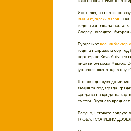
како основач. Името на фирм
Исто така, со неа се поврз
има и бугарски пасош
. Таа
година започнала постапка
Според наводите, бугарски
Бугарскиот
весник Фактор 
година направила обрт од 
партнер на Кочо Анѓушев в
пишува Бугарски Фактор, В
југословенската тајна служ
Што се однесува до минис
земјишта под зграда, град
средства на кредитна карти
сметки. Вкупната вредност
Воедно, неговата сопруга 
ГЛОБАЛ СОЛУШНС ДООЕЛ ув