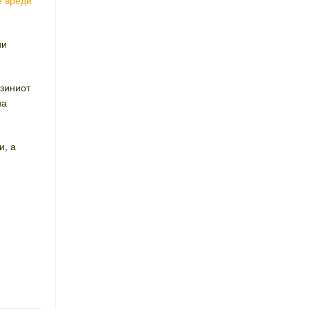
е вреди
ии
јзиниот
на
и, а