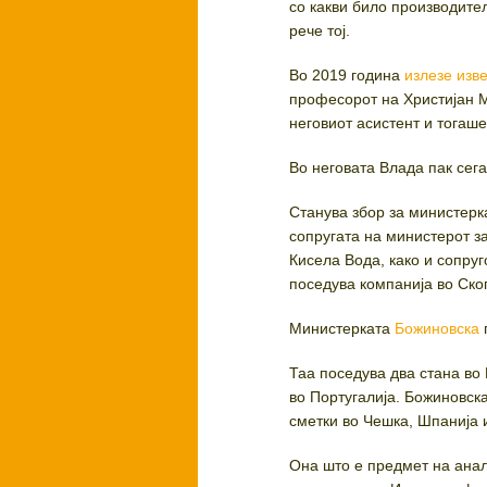
со какви било производител
рече тој.
Во 2019 година
излезе изве
професорот на Христијан М
неговиот асистент и тогаш
Во неговата Влада пак сега
Станува збор за министерк
сопругата на министерот 
Кисела Вода, како и сопру
поседува компанија во Ско
Министерката
Божиновска
Таа поседува два стана во 
во Португалија. Божиновск
сметки во Чешка, Шпанија 
Она што е предмет на анали