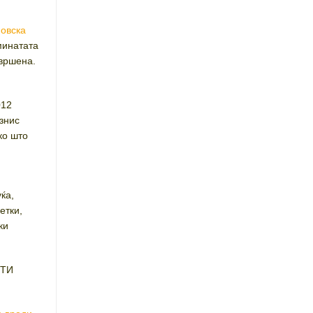
овска
 минатата
авршена.
012
знис
ко што
уќа,
етки,
ки
ИТИ