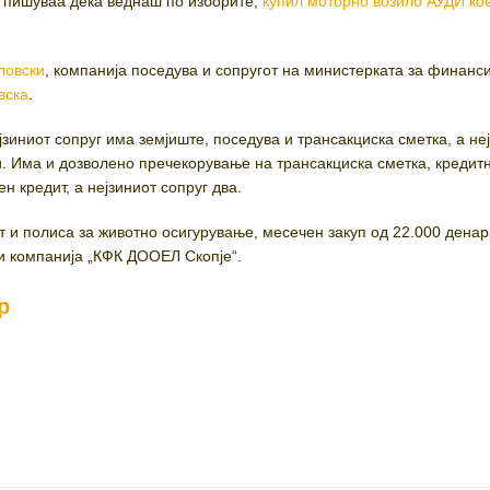
 пишуваа дека веднаш по изборите,
купил моторно возило АУДИ ко
ловски
, компанија поседува и сопругот на министерката за финанс
вска
.
јзиниот сопруг има земјиште, поседува и трансакциска сметка, а не
и. Има и дозволено пречекорување на трансакциска сметка, кредит
н кредит, а нејзиниот сопруг два.
т и полиса за животно осигурување, месечен закуп од 22.000 денар
 и компанија „КФК ДООЕЛ Скопје“.
р