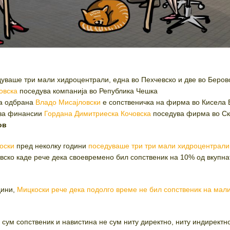
уваше три мали хидроцентрали, една во Пехчевско и две во Беров
овска
поседува компанија во Република Чешка
за одбрана
Владо Мисајловски
е сопственичка на фирма во Кисела 
 за финансии
Гордана Димитриеска Кочовска
поседува фирма во Ск
ов
оски
пред неколку години
поседуваше три три мали хидроцентрали
овско каде рече дека своевремено бил сопственик на 10% од вкупна
дини,
Мицкоски
рече дека подолго време не бил сопственик на мал
 сум сопственик и навистина не сум ниту директно, ниту индиректн