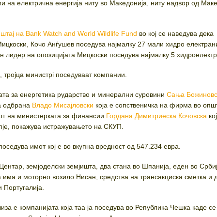
и на електрична енергија ниту во Македонија, ниту надвор од Маке
штај на Bank Watch and World Wildlife Fund
во кој се наведува дека
ицкоски, Кочо Анѓушев поседува најмалку 27 мали хидро електран
ен лидер на опозицијата Мицкоски поседува најмалку 5 хидроелектр
, тројца министрi поседуваат компании.
ата за енергетика рударство и минерални суровини
Сања Божиновс
за одбрана
Владо Мисајловски
која е сопственичка на фирма во опш
гот на министерката за финансии
Гордана Димитриеска Кочовска
ко
пје, покажува истражувањето на СКУП.
поседува имот кој е во вкупна вредност од 547.234 евра.
Центар, земјоделски земјишта, два стана во Шпанија, еден во Срби
а има и моторно возило Нисан, средства на трансакциска сметка и 
и Португалија.
за е компанијата која таа ја поседува во Република Чешка каде се