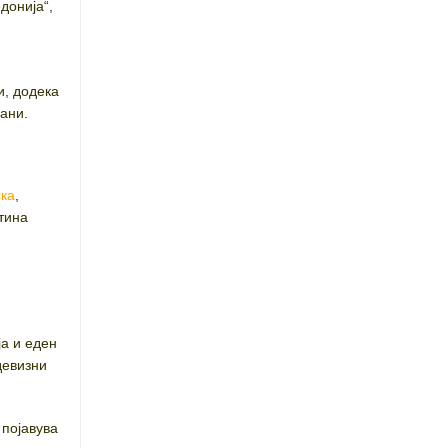
донија“,
и, додека
ани.
ка
,
тина
ј
ја и еден
девизни
 појавува