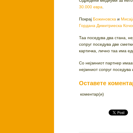
Одредени медиуми за него
30.000 евра
.
Покрај
Божиновска
и
Мисај
Гордана Димитриеска Кочо
Таа поседува два стана, не
сопруг поседува две сметк
картичка, лично таа има еде
Со нејзиниот партнер имаа
нејзиниот сопруг поседува
Оставете комента
коментар(и)