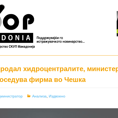
продал хидроцентралите, министе
оседува фирма во Чешка
thor
Categories
министратор
Анализа
,
Издвоено