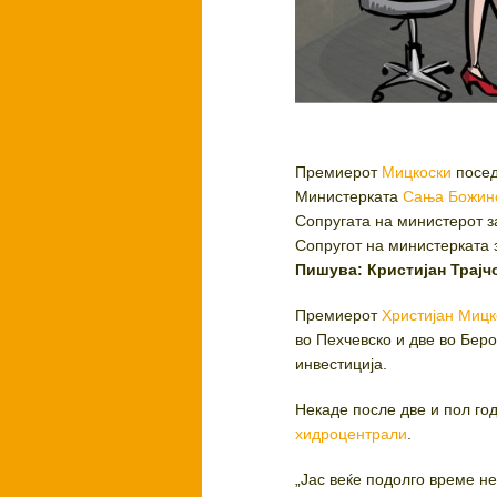
Премиерот
Мицкоски
посед
Министерката
Сања Божин
Сопругата на министерот 
Сопругот на министерката
Пишува: Кристијан Трајч
Премиерот
Христијан Мицк
во Пехчевско и две во Бер
инвестиција.
Некаде после две и пол го
хидроцентрали
.
„Јас веќе подолго време не