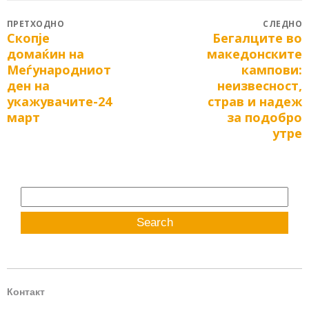
Post
ПРЕТХОДНО
СЛЕДНО
Скопје
Бегалците во
Previous
Next
navigation
домаќин на
македонските
post:
post:
Меѓународниот
кампови:
ден на
неизвесност,
укажувачите-24
страв и надеж
март
за подобро
утре
Search
for:
Контакт