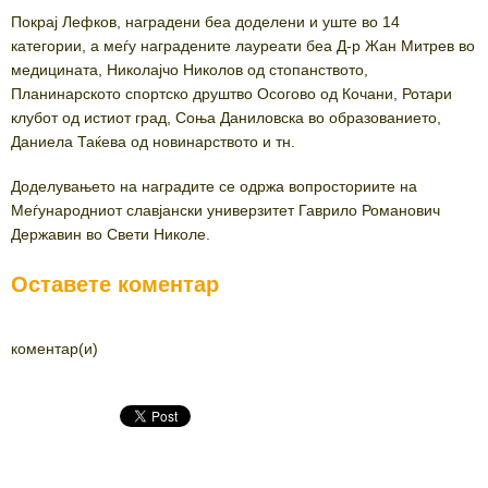
Покрај Лефков, наградени беа доделени и уште во 14
категории, а меѓу наградените лауреати беа Д-р Жан Митрев во
медицината, Николајчо Николов од стопанството,
Планинарското спортско друштво Осогово од Кочани, Ротари
клубот од истиот град, Соња Даниловска во образованието,
Даниела Таќева од новинарството и тн.
Доделувањето на наградите се одржа вопросториите на
Меѓународниот славјански универзитет Гаврило Романович
Державин во Свети Николе.
Оставете коментар
коментар(и)