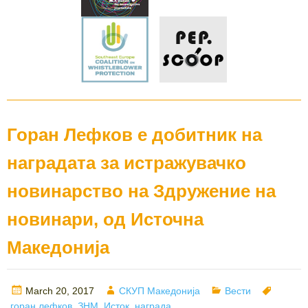
Горан Лефков е добитник на
наградата за истражувачко
новинарство на Здружение на
новинари, од Источна
Македонија
Posted
Author
Categories
Tags
March 20, 2017
СКУП Македонија
Вести
on
горан лефков
,
ЗНМ
,
Исток
,
награда