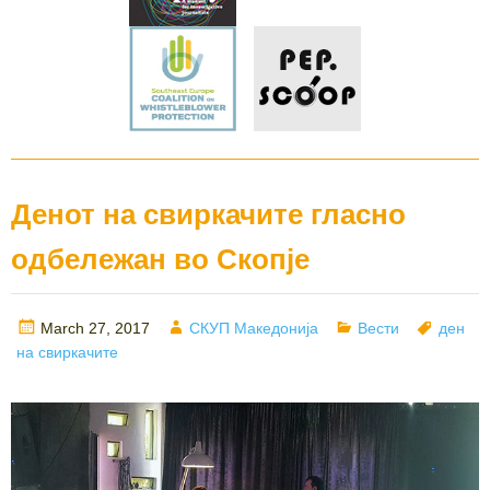
Денот на свиркачите гласно
одбележан во Скопје
Posted
Author
Categories
Tags
March 27, 2017
СКУП Македонија
Вести
ден
on
на свиркачите