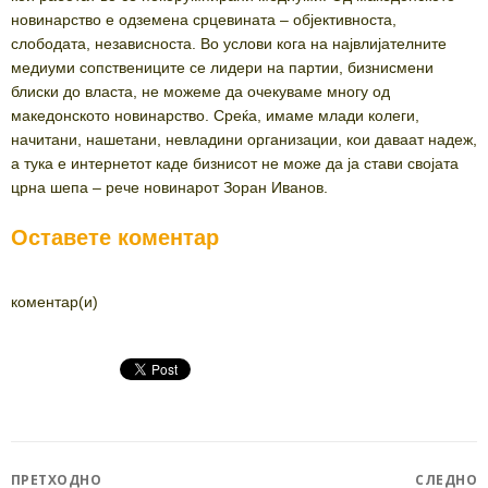
новинарство е одземена срцевината – објективноста,
слободата, независноста. Во услови кога на највлијателните
медиуми сопствениците се лидери на партии, бизнисмени
блиски до власта, не можеме да очекуваме многу од
македонското новинарство. Среќа, имаме млади колеги,
начитани, нашетани, невладини организации, кои даваат надеж,
а тука е интернетот каде бизнисот не може да ја стави својата
црна шепа – рече новинарот Зоран Иванов.
Оставете коментар
коментар(и)
Post
ПРЕТХОДНО
СЛЕДНО