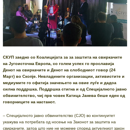
СКУП заедно со Коалицијата за за заштита на свиркачите
на Југоисточна Европа, со голем успех го прославија
Денот на свиркачите и Денот на слободниот говор (24
Март) во Скопје. Невладините организации, активистите и
медиумите го сфатија значењето на овие луѓе и дадоа
силна поддршка. Поддршка стигна и од Специјалното јавно
обвинителство, чиј прв човек Катица Јанева беше еден од
говорниците на настанот.
– Специјалното јавно обвинителство (СЈО) во континуитет
укажува на потребата од носење на Законот за заштита на
свиркачите, затоа што ние не можеме според актуелниот закон