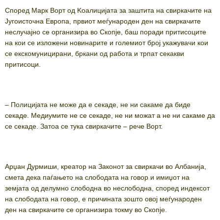
Според Марк Ворт од Kоалицијата за заштита на свиркачите на
Југоисточна Европа, првиот меѓународен ден на свиркачите
неслучајно се организира во Скопје, баш поради притисоците
на кои се изложени новинарите и големиот број укажувачи кои
се екскомуницирани, бркани од работа и трпат секакви
притисоци.
– Полицијата не може да е секаде, не ни сакаме да биде
секаде. Медиумите не се секаде, не ни можат а не ни сакаме да
се секаде. Затоа се тука свиркачите – рече Ворт.
Арџан Дурмиши, креатор на Законот за свиркачи во Албанија,
смета дека паѓањето на слободата на говор и имиџот на
земјата од делумно слободна во неслободна, според индексот
на слободата на говор, е причината зошто овој меѓународен
ден на свиркачите се организира токму во Скопје.