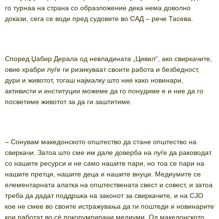
го турнаа на страна со образложение дека нема доволно
докази, сега се води пред судовите во САД – рече Тасева.
Според Џабир Дерала од невладината „Цивил“, ако свиркачите,
овие храбри луѓе ги ризикуваат своите работа и безбедност,
дури и животот, тогаш најмалку што ние како новинари,
активисти и институции можеме да го понудиме е и ние да го
посветиме животот за да ги заштитиме.
– Сонувам македонското општество да стане општество на
свиркачи. Затоа што сме им дале доверба на луѓе да раководат
со нашите ресурси и не само нашите пари, но тоа се пари на
нашите претци, нашите деца и нашите внуци. Медиумите се
елементарната алатка на општествената свест и совест, и затоа
треба да дадат поддршка на законот за свиркачите, и на СЈО
кое не смее во своите истражувања да ги поштеди и новинарите
кои работат во сѐ покорумпирани медиуми. Од македонското