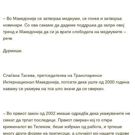
– Во Македонија се затвораа медиуми, се гонеа и затвораа
новинари. Со ова сакаме да дадеме поддршка да запре овој
тренд и Македонија да си ја врати слободата на медиумите –
рече
Дурмиши.
Слаѓана Тасева, претседателка на Транспаренси
Интернационал Македонија, потсети дека уште од 2000 година
наваму се укажува на тоа што значи да си свиркач.
– Во првиот закон од 2002 имаше одредба дека укажувачите не
смеат да трпат последици. Првиот свиркач кој го откри
криминалот во Телеком, беше избркан од работа, и трпеше
многу други форми на притисоци, а случајот кој нашите судови