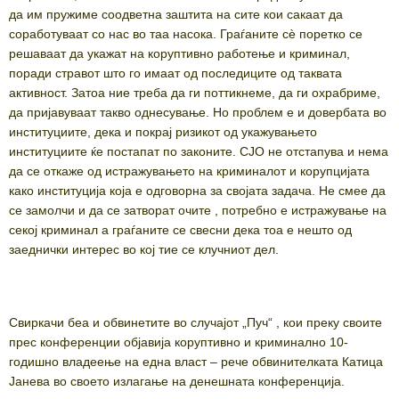
да им пружиме соодветна заштита на сите кои сакаат да
соработуваат со нас во таа насока. Граѓаните сѐ поретко се
решаваат да укажат на коруптивно работење и криминал,
поради стравот што го имаат од последиците од таквата
активност. Затоа ние треба да ги поттикнеме, да ги охрабриме,
да пријавуваат такво однесување. Но проблем е и довербата во
институциите, дека и покрај ризикот од укажувањето
институциите ќе постапат по законите. СЈО не отстапува и нема
да се откаже од истражувањето на криминалот и корупцијата
како институција која е одговорна за својата задача. Не смее да
се замолчи и да се затворат очите , потребно е истражување на
секој криминал а граѓаните се свесни дека тоа е нешто од
заеднички интерес во кој тие се клучниот дел.
Свиркачи беа и обвинетите во случајот „Пуч“ , кои преку своите
прес конференции објавија коруптивно и криминално 10-
годишно владеење на една власт – рече обвинителката Катица
Јанева во своето излагање на денешната конференција.