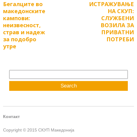
Бегалците во
ИСТРАЖУВАЊЕ
Previous
Next
navigation
македонските
НА СКУП:
post:
post:
кампови:
СЛУЖБЕНИ
неизвесност,
ВОЗИЛА ЗА
страв и надеж
ПРИВАТНИ
за подобро
ПОТРЕБИ
утре
Search
for:
Контакт
Copyright © 2015 СКУП Македонија