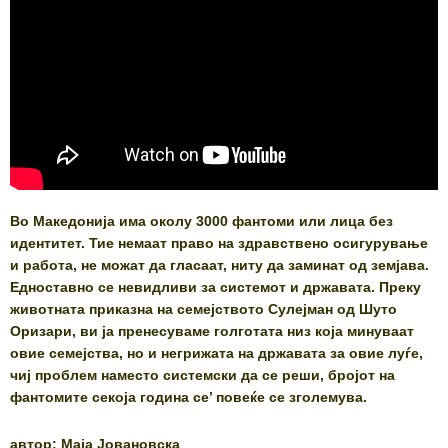
Во Македонија има околу 3000 фантоми или лица без
идентитет. Тие немаат право на здравствено осигурување
и работа, не можат да гласаат, ниту да заминат од земјава.
Едноставно се невидливи за системот и државата. Преку
животната приказна на семејството Сулејман од Шуто
Оризари, ви ја пренесуваме голготата низ која минуваат
овие семејства, но и негрижата на државата за овие луѓе,
чиј проблем наместо системски да се реши, бројот на
фантомите секоја година се’ повеќе се зголемува.
автор: Маја Јовановска