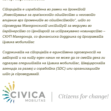
Сторијата е изработена во рамки на проектот
„Известување за граѓанското општество и неговото
влијание врз промените во општеството“, што го
спроведува Македонскиот институт за медиуми во
партнерство со Центарот за истражувачко новинарство –
СКУП Македонија, со финансиска поддршка од програмата
Цивика мобилитас
Содржината на сторијата е единствена одговорност на
авторот и на ниту еден начин не може да се смета дека ги
одразува гледиштата на Цивика мобилитас, Швајцарската
агенција за развој и соработка (SDC) или организациите
што ја спроведуваат.