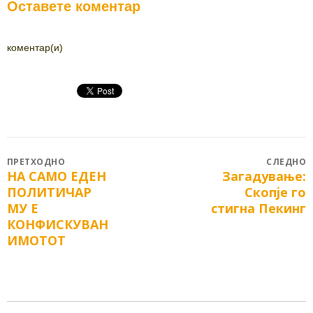
Оставете коментар
коментар(и)
Post
ПРЕТХОДНО
СЛЕДНО
НА САМО ЕДЕН
Загадување:
Previous
Next
navigation
ПОЛИТИЧАР
Скопје го
post:
post:
МУ Е
стигна Пекинг
КОНФИСКУВАН
ИМОТОТ