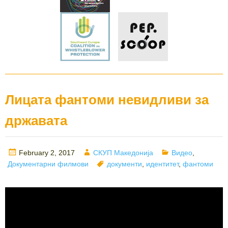
Лицата фантоми невидливи за
државата
Posted
Author
Categories
February 2, 2017
СКУП Македонија
Видео
,
on
Tags
Документарни филмови
документи
,
идентитет
,
фантоми