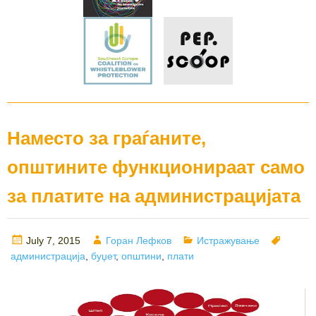
Наместо за граѓаните,
општините функционираат само
за платите на администрацијата
Posted
Author
Categories
Tags
July 7, 2015
Горан Лефков
Истражување
on
администрација
,
буџет
,
општини
,
плати