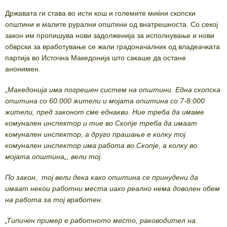
Државата ги става во исти кош и големите миќни скопски
општини и малите рурални општини од внатрешноста. Со секој
закон им пропишува нови задолженија за исполнување и нови
обврски за вработување се жали градоначалник од владеачката
партија во Источна Македонија што сакаше да остане
анонимен.
„
Македонија има погрешен систем на општини. Една скопска
општина со 60.000 жители и мојата општина со 7-8.000
жители, пред законот сме еднакви. Ние треба да имаме
комунален инспектор и тие во Скопје треба да имаат
комунален инспектор, а друго прашање е колку тој
комунален инспектор има работа во Скопје, а колку во
мојата општина„, вели тој.
По закон, тој вели дека како општина се принудени да
имаат некои работни места иако реално нема доволен обем
на работа за тој вработен.
„Типичен пример е работното место, раководител на