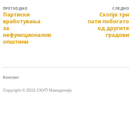
Post
ПРЕТХОДНО
СЛЕДНО
Партиски
Скопје три
Previous
Next
navigation
вработувања
пати побогато
post:
post:
за
од другите
нефункционални
градови
општини
Контакт
Copyright © 2015 СКУП Македонија