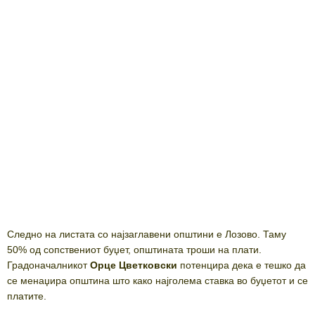
Следно на листата со најзаглавени општини е Лозово. Таму
50% од сопствениот буџет, општината троши на плати.
Градоначалникот
Орце Цветковски
потенцира дека е тешко да
се менаџира општина што како најголема ставка во буџетот и се
платите.