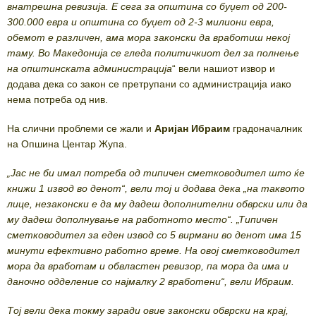
внатрешна ревизија. Е сега за општина со буџет од 200-
300.000 евра и општина со буџет од 2-3 милиони евра,
обемот е различен, ама мора законски да вработиш некој
таму. Во Македонија се гледа политичкиот дел за полнење
на општинската администрација
“ вели нашиот извор и
додава дека со закон се претрупани со администрација иако
нема потреба од нив.
На слични проблеми се жали и
Аријан Ибраим
градоначалник
на Опшина Центар Жупа.
„Јас не би имал потреба од типичен сметководител што ќе
книжи 1 извод во денот“, вели тој и додава дека „на таквото
лице, незаконски е да му дадеш дополнителни обврски или да
му дадеш дополнување на работното место“. „Типичен
сметководител за еден извод со 5 вирмани во денот има 15
минути ефективно работно време. На овој сметководител
мора да вработам и обвластен ревизор, па мора да има и
даночно одделение со најмалку 2 вработени“, вели Ибраим.
Тој вели дека токму заради овие законски обврски на крај,