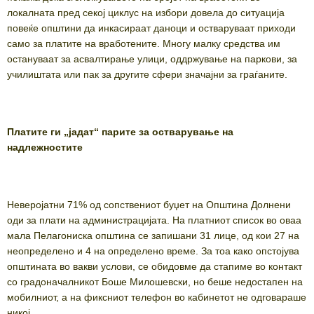
локалната пред секој циклус на избори довела до ситуација
повеќе општини да инкасираат даноци и остваруваат приходи
само за платите на вработените. Многу малку средства им
остануваат за асвалтирање улици, оддржување на паркови, за
училиштата или пак за другите сфери значајни за граѓаните.
Платите ги „јадат“ парите за остварување на
надлежностите
Неверојатни 71% од сопствениот буџет на Општина Долнени
оди за плати на администрацијата. На платниот список во оваа
мала Пелагониска општина се запишани 31 лице, од кои 27 на
неопределено и 4 на определено време. За тоа како опстојува
општината во вакви услови, се обидовме да стапиме во контакт
со градоначалникот Боше Милошевски, но беше недостапен на
мобилниот, а на фиксниот телефон во кабинетот не одговараше
никој.