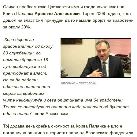
Сличен проблем како Цветковски има и градоначалникот на
Крива Паланка
Арсенчо Алексовски
. Тој од 2009 година, кога
дошол на власт бил принуден да го намали бројот на вработени
за околу 20%.
„Кога дојдов за
градоначалник од околу
80 службеници, го
намалив бројот за 18
луѓе вработувани од
претходната власт.
Но за да работи
Арсенчо Алексовски
ефикасно општината
морав да вработам
уште неколку луѓе и сега општината има 64 вработени.
Тешко се опстојува во општина каде половина од буџетот
оди за плати
“, вели Алексовски.
Тој додава дека среќна околност за Крива Паланка е што е
погранична општина и користат пари од Европските фондови за