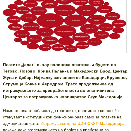
Платите „јадат“ околу половина општински буџети во
Тетово, Лозово, Крива Паланка и Македонски Брод, Центар
Жупа и Дебар. Најмалку заглавени се Кавадарци, Крушево,
Струмица Конче и Аеродром. Трето продолжение од
истражувањето за превработеноста во општинитена
Центарот за истражувачко новинарство Скуп Македонија.
Наместо власт поблиска до граѓаните, општините се повеќе
стануваат институции кои функсионираат само за платите на
администрацијата.
Истражувањето на
ЦИН СКУП Македонија
покажа дека зголемувањето на бројот на вработени во