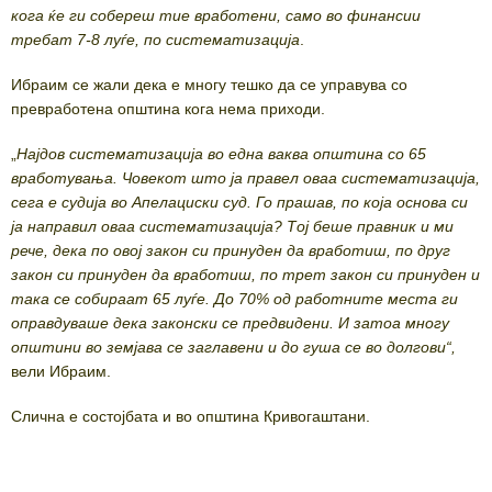
кога ќе ги собереш тие вработени, само во финансии
требат 7-8 луѓе, по систематизација
.
Ибраим се жали дека е многу тешко да се управува со
превработена општина кога нема приходи.
„
Најдов систематизација во една ваква општина со 65
вработувања. Човекот што ја правел оваа систематизација,
сега е судија во Апелациски суд. Го прашав, по која основа си
ја направил оваа систематизација? Тој беше правник и ми
рече, дека по овој закон си принуден да вработиш, по друг
закон си принуден да вработиш, по трет закон си принуден и
така се собираат 65 луѓе. До 70% од работните места ги
оправдуваше дека законски се предвидени. И затоа многу
општини во земјава се заглавени и до гуша се во долгови“,
вели Ибраим.
Слична е состојбата и во општина Кривогаштани.