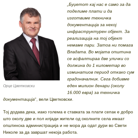
„Буџетот кај нас е само за да
поделиме плати и да
изготвиме техничка
документација за некој
инфраструктурен објект. За
реализација на тој објект
немаме пари. Затоа ни помага
Владата. Во мојата општина
се асфалтираа две улички со
должина до 1 километар во
изминатиов период откако сум
градоначалник. Сега добивме
еден милион денари (околу
Орце Цветковски
16.000 евра) за техничка
документација
“, вели Цветковски.
Тој додава дека, иако голема е ставката за плати сепак е добро
што околу две и пол илјади жители од околните села имаат
општинска администрација и не мора да одат дури во Свети
Николе за да завршат некоја работа.