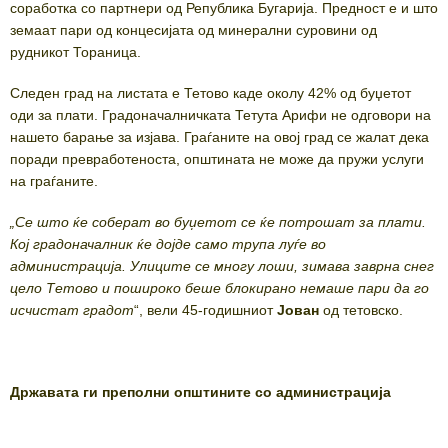
соработка со партнери од Република Бугарија. Предност е и што
земаат пари од концесијата од минерални суровини од
рудникот Тораница.
Следен град на листата е Тетово каде околу 42% од буџетот
оди за плати. Градоначалничката Тетута Арифи не одговори на
нашето барање за изјава. Граѓаните на овој град се жалат дека
поради превработеноста, општината не може да пружи услуги
на граѓаните.
„Се што ќе соберат во буџетот се ќе потрошат за плати.
Кој градоначалник ќе дојде само трупа луѓе во
администрација. Улиците се многу лоши, зимава заврна снег
цело Тетово и пошироко беше блокирано немаше пари да го
исчистат градот
“, вели 45-годишниот
Јован
од тетовско.
Државата ги преполни општините со администрација