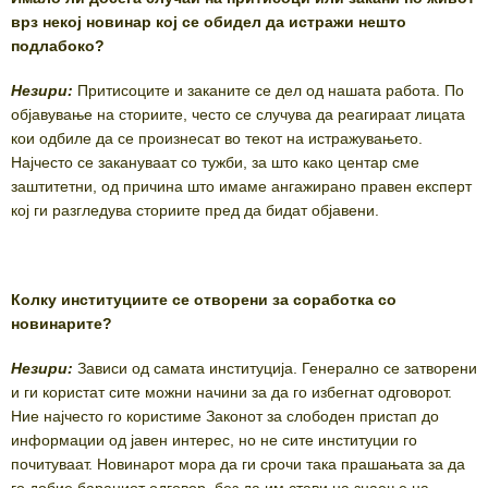
врз некој новинар кој се обидел да истражи нешто
подлабоко?
Незири:
Притисоците и заканите се дел од нашата работа. По
објавување на сториите, често се случува да реагираат лицата
кои одбиле да се произнесат во текот на истражувањето.
Најчесто се закануваат со тужби, за што како центар сме
заштитетни, од причина што имаме ангажирано правен експерт
кој ги разгледува сториите пред да бидат објавени.
Колку институциите се отворени за соработка со
новинарите?
Незири:
Зависи од самата институција. Генерално се затворени
и ги користат сите можни начини за да го избегнат одговорот.
Ние најчесто го користиме Законот за слободен пристап до
информации од јавен интерес, но не сите институции го
почитуваат. Новинарот мора да ги срочи така прашањата за да
го добие бараниот одговор, без да им стави на знаење на