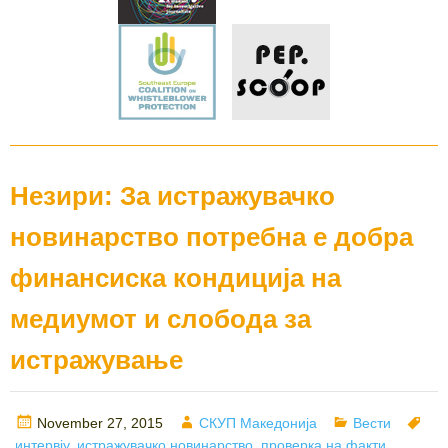
Незири: За истражувачко
новинарство потребна е добра
финансиска кондиција на
медиумот и слобода за
истражување
Posted
Author
Categories
Ta
November 27, 2015
СКУП Македонија
Вести
on
интервју
,
истражувачко новинарство
,
проверка на факти
,