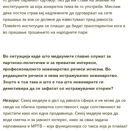
институциите за која конкретна тема ќе го употреби. Мислам
дека постои страв кај надлежните да одговараат на сите
прашања за кои се должни да известуваат пред јавноста.
Повеќето институции се плашат да бидат транспарентни кога е
во прашање трошењето на народните пари.
Во ситуација каде што медиумите главно служат за
партиско-политички и за приватни интереси,
професионалното новинарство речиси исчезна. Во
редакциите речиси и нема истражувачко новинарство.
Зошто е тоа така и што е тоа што новинарите ги
демотивира да се зафатат со истражувачки стории?
Незири:
Секој медиум е дел од јавната сфера и не може да се
сведе на обична приватна сопственост, каде сопственикот ќе
пристапи како кон една продавница. Секој медиум мора да
води сметка и за јавниот интерес, иако за оваа задача
најповикана е МРТВ – која функционира со такса која ја плаќаат