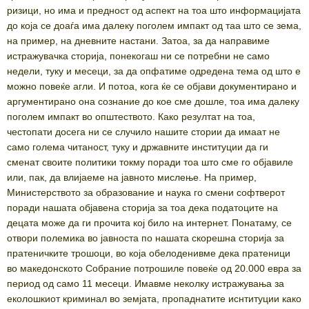
ризици, но има и предност од аспект на тоа што информацијата
до која се доаѓа има далеку поголем импакт од таа што се зема,
на пример, на дневните настани. Затоа, за да направиме
истражувачка сторија, понекогаш ни се потребни не само
недели, туку и месеци, за да опфатиме одредена тема од што е
можно повеќе агли. И потоа, кога ќе се објави документирано и
аргументирано она сознание до кое сме дошле, тоа има далеку
поголем импакт во општеството. Како резултат на тоа,
честопати досега ни се случило нашите стории да имаат не
само голема читаност, туку и државните институции да ги
сменат своите политики токму поради тоа што сме го објавиле
или, пак, да влијаеме на јавното мислење. На пример,
Министерството за образование и наука го смени софтверот
поради нашата објавена сторија за тоа дека податоците на
децата може да ги прочита кој било на интернет. Понатаму, се
отвори полемика во јавноста по нашата скорешна сторија за
пратеничките трошоци, во која обелоденивме дека пратеници
во македонското Собрание потрошиле повеќе од 20.000 евра за
период од само 11 месеци. Имавме неколку истражувања за
еколошкиот криминал во земјата, пропаднатите иснтитуции како