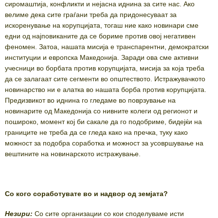
сиромаштија, конфликти и нејасна иднина за сите нас. Ако
велиме дека сите граѓани треба да придонесуваат за
искоренување на корупцијата, тогаш ние како новинари сме
едни од најповиканите да се бориме против овој негативен
феномен. Затоа, нашата мисија е транспарентни, демократски
институции и европска Македонија. Заради ова сме активни
учесници во борбата против корупцијата, мисија за која треба
да се залагаат сите сегменти во општеството. Истражувачкото
новинарство ни е алатка во нашата борба против корупцијата.
Предизвикот во иднина го гледаме во поврзување на
новинарите од Македонија со нивните колеги од регионот и
пошироко, момент кој би сакале да го подобриме, бидејќи на
границите не треба да се гледа како на пречка, туку како
можност за подобра соработка и можност за усовршување на
вештините на новинарското истражување.
Со кого соработувате во и надвор од земјата?
Незири:
Со сите организации со кои споделуваме исти