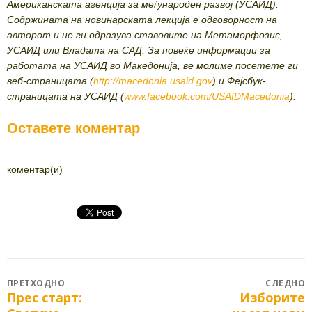
Американската агенција за меѓународен развој (УСАИД).
Содржината на новинарската лекција е одговорност на
авторот и не ги одразува ставовите на Метаморфозис,
УСАИД или Владата на САД. За повеќе информации за
работата на УСАИД во Македонија, ве молиме посетете ги
веб-страницата (
http://macedonia.usaid.gov
) и Фејсбук-
страницата на УСАИД (
www.facebook.com/USAIDMacedonia
).
Оставете коментар
коментар(и)
Post
ПРЕТХОДНО
СЛЕДНО
Прес старт:
Изборите
Previous
Next
navigation
post:
post: