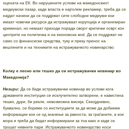
оцената на ЕК. Во нарушените услови на македонскиот
медиумски пазар, каде власта е најголем рекламер, треба да се
најдат начини да се поддржат сите слободни медиуми кои
имаат човечки ресурси да истражуваат корупција и организиран
криминал, но немаат приходи поради својот критички осврт кон
центрите на политичка и на економска моќ. Да се поддржат не
само со финансиски средства, туку и преку пренос на
вештините и на техниките на истражувачкото новинарство.
Колку е лесно или тешко да си истражувачки новинар во
Македонија?
Незири:
Да се биде истражувачки новинар во услови кога
државните институции се исклучително затворени, е навистина
тешко, дури, би рекле, невозможна мисија. Секојдневно,
буквално, се бориме со институциите за да може да добиеме
информации кои се од значење за јавноста, за граѓаните, а кои
мора и треба да бидат информирани за тоа како и каде се
трошат нивните пари. Истражувачкото новинарство носи