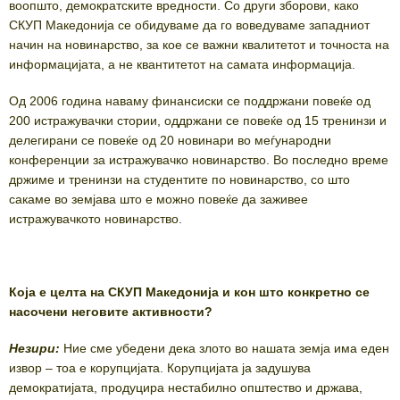
воопшто, демократските вредности. Со други зборови, како
СКУП Македонија се обидуваме да го воведуваме западниот
начин на новинарство, за кое се важни квалитетот и точноста на
информацијата, а не квантитетот на самата информација.
Од 2006 година наваму финансиски се поддржани повеќе од
200 истражувачки стории, оддржани се повеќе од 15 тренинзи и
делегирани се повеќе од 20 новинари во меѓународни
конференции за истражувачко новинарство. Во последно време
држиме и тренинзи на студентите по новинарство, со што
сакаме во земјава што е можно повеќе да заживее
истражувачкото новинарство.
Која е целта на СКУП Македонија и кон што конкретно се
насочени неговите активности?
Незири:
Ние сме убедени дека злото во нашата земја има еден
извор – тоа е корупцијата. Корупцијата ја задушува
демократијата, продуцира нестабилно општество и држава,