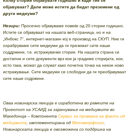
Колку стории објавувате годишно и каде тие се
објавуваат? Дали може истите да бидат преземени од
други медиуми?
Незири:
Просечно објавуваме повеќе од 20 стории годишно.
Истите се објавуваат на нашата веб-страница, но и на
„Инбокс 7“, интернет-магазин кој е производ на СКУП. Ние ги
охрабруваме сите медиуми да ги преземат сите наши
соддржини, т.е. истражувачки стории. На нашата страна се
достапни и сите документи врз кои ја градиме сторијата, кои,
исто така, можат да служат како почетна точка на некое ново
истражување. Сите медиуми се слободни да ги преобјавуваат
сите наши содржини.
Оваа новинарска лекција е изработена во рамките на
Проектот на УСАИД за зајакнување на медиумите во
Македонија – Компонента
Сервис за проверка на факти од
медиумите
, имплементирана од
Метаморфозис
.
Новинарската лекција e овозможенa сo поддршка на