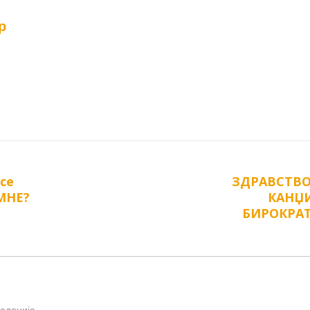
р
се
ЗДРАВСТВО
Next
МНЕ?
КАНЏИ
post:
БИРОКРАТ
кедонија