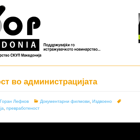
ст во администрацијата
Author
Categories
Tags
Горан Лефков
Документарни филмови
,
Издвоено
ја
,
превработеност