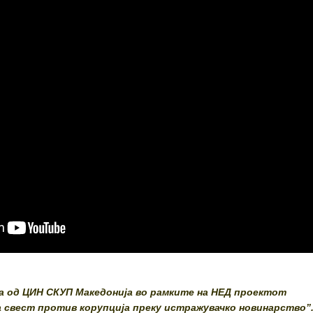
а од ЦИН СКУП Македонија во рамките на НЕД проектот
а свест против корупција
преку истражувачко новинарство”.