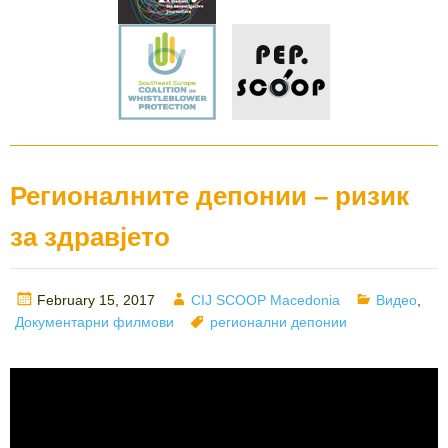
Регионалните депонии – ризик
за здравјето
Posted
Author
Categories
February 15, 2017
CIJ SCOOP Macedonia
Видео
,
on
Tags
Документарни филмови
регионални депонии