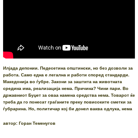
Илјада депонии. Педесетина општински, но без дозволи за
работа. Само една е легална и работи според стандарди.
Македонија во ѓубре. Закони за заштита на животната
средина има, реализација нема. Причина? Чини пари. Во
државниот Буџет за оваа намена средства нема. Товарот ќе
треба да го понесат граѓаните преку повисоките сметки за
ѓубрарина. Но, политичар кој би донел ваква одлука, нема
автор: Горан Теменугов