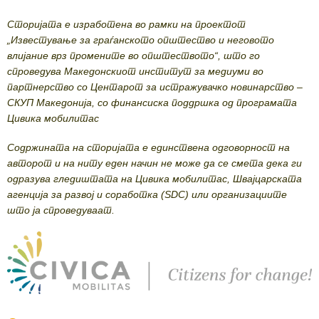
Сторијата е изработена во рамки на проектот
„Известување за граѓанското општество и неговото
влијание врз промените во општеството“, што го
спроведува Македонскиот институт за медиуми во
партнерство со Центарот за истражувачко новинарство –
СКУП Македонија, со финансиска поддршка од програмата
Цивика мобилитас
Содржината на сторијата е единствена одговорност на
авторот и на ниту еден начин не може да се смета дека ги
одразува гледиштата на Цивика мобилитас, Швајцарската
агенција за развој и соработка (SDC) или организациите
што ја спроведуваат.