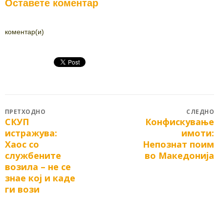
Оставете коментар
коментар(и)
Post
ПРЕТХОДНО
СЛЕДНО
СКУП
Конфискување
Previous
Next
navigation
истражува:
имоти:
post:
post:
Хаос со
Непознат поим
службените
во Македонија
возила – не се
знае кој и каде
ги вози