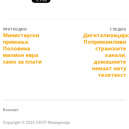
Post
ПРЕТХОДНО
СЛЕДНО
Министерски
Дигитализација
Previous
Next
navigation
примања:
Попримамливи
post:
post:
Половина
странските
милион евра
канали,
само за плати
домашните
немаат ниту
телетекст
Контакт
Copyright © 2015 СКУП Македонија