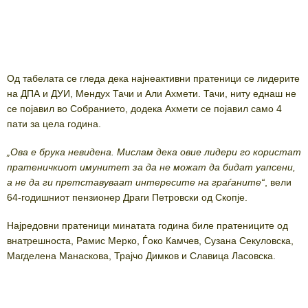
Од табелата се гледа дека најнеактивни пратеници се лидерите
на ДПА и ДУИ, Мендух Тачи и Али Ахмети. Тачи, ниту еднаш не
се појавил во Собранието, додека Ахмети се појавил само 4
пати за цела година.
„Ова е брука невидена. Мислам дека овие лидери го користат
пратеничкиот имунитет за да не можат да бидат уапсени,
а не да ги претставуваат интересите на граѓаните“
, вели
64-годишниот пензионер Драги Петровски од Скопје.
Најредовни пратеници минатата година биле пратениците од
внатрешноста, Рамис Мерко, Ѓоко Камчев, Сузана Секуловска,
Магделена Манаскова, Трајчо Димков и Славица Ласовска.