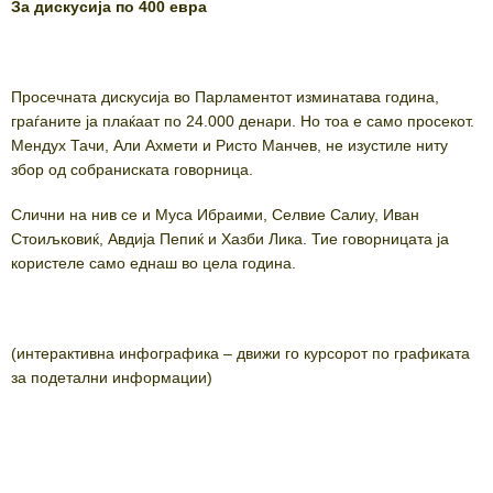
За дискусија по 400 евра
Просечната дискусија во Парламентот изминатава година,
граѓаните ја плаќаат по 24.000 денари. Но тоа е само просекот.
Мендух Тачи, Али Ахмети и Ристо Манчев, не изустиле ниту
збор од собраниската говорница.
Слични на нив се и Муса Ибраими, Селвие Салиу, Иван
Стоиљковиќ, Авдија Пепиќ и Хазби Лика. Тие говорницата ја
користеле само еднаш во цела година.
(интерактивна инфографика – движи го курсорот по графиката
за подетални информации)