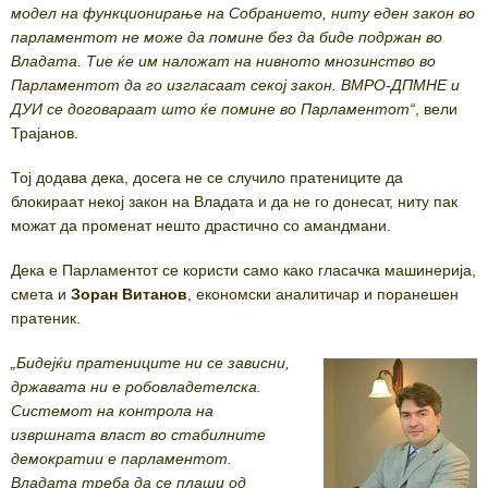
модел на функционирање на Собранието, ниту еден закон во
парламентот не може да помине без да биде подржан во
Владата. Тие ќе им наложат на нивното мнозинство во
Парламентот да го изгласаат секој закон. ВМРО-ДПМНЕ и
ДУИ се договараат што ќе помине во Парламентот“
, вели
Трајанов.
Тој додава дека, досега не се случило пратениците да
блокираат некој закон на Владата и да не го донесат, ниту пак
можат да променат нешто драстично со амандмани.
Дека е Парламентот се користи само како гласачка машинерија,
смета и
Зоран Витанов
, економски аналитичар и поранешен
пратеник.
„Бидејќи пратениците ни се зависни,
државата ни е робовладетелска.
Системот на контрола на
извршната власт во стабилните
демократии е парламентот.
Владата треба да се плаши од