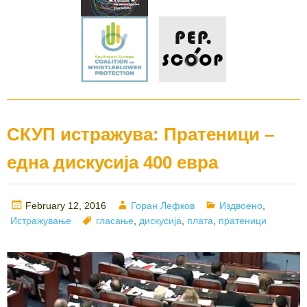
СКУП истражува: Пратеници –
една дискусија 400 евра
Posted
Author
Categories
February 12, 2016
Горан Лефков
Издвоено
,
on
Tags
Истражување
гласање
,
дискусија
,
плата
,
пратеници