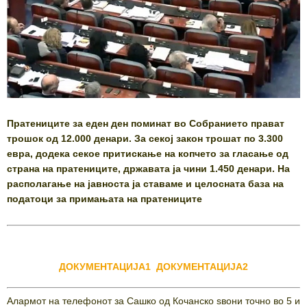
Пратениците за еден ден поминат во Собранието прават
трошок од 12.000 денари. За секој закон трошат по 3.300
евра, додека секое притискање на копчето за гласање од
страна на пратениците, државата ја чини 1.450 денари. На
располагање на јавноста ја ставаме и целосната база на
податоци за примањата на пратениците
ДОКУМЕНТАЦИЈА1
ДОКУМЕНТАЦИЈА2
Aлармот на телефонот за Сашко од Кочанско ѕвони точно во 5 и