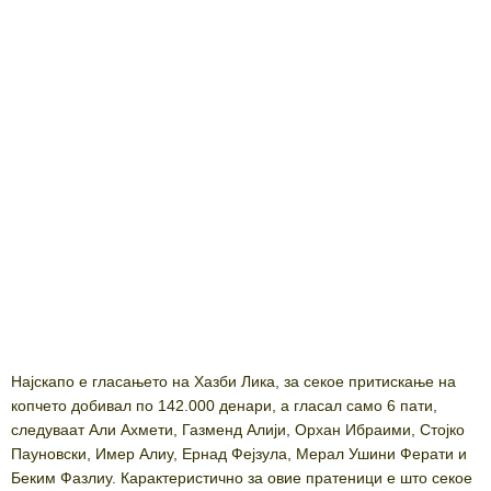
Најскапо е гласањето на Хазби Лика, за секое притискање на
копчето добивал по 142.000 денари, а гласал само 6 пати,
следуваат Али Ахмети, Газменд Алији, Орхан Ибраими, Стојко
Пауновски, Имер Алиу, Ернад Фејзула, Мерал Ушини Ферати и
Беким Фазлиу. Карактеристично за овие пратеници е што секое