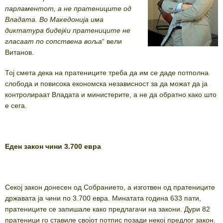
парламентот, а не пратениците од
Владата. Во Македонија има
диктатура бидејќи пратениците не
гласаат по сопствена воља
“ вели
Витанов.
Тој смета дека на пратениците треба да им се даде потполна
слобода и повисока економска независност за да можат да ја
контролираат Владата и министерите, а не да обратно како што
е сега.
Еден закон чини 3.700 евра
Секој закон донесен од Собранието, а изготвен од пратениците
државата ја чини по 3.700 евра. Минатата година 633 пати,
пратениците се запишале како предлагачи на закони. Дури 82
пратеници го ставиле својот потпис позади некој предлог закон.