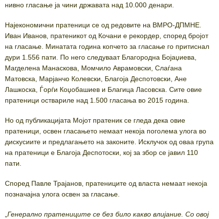
нивно гласање ја чини државата над 10.000 денари.
Најекономични пратеници се од редовите на ВМРО-ДПМНЕ.
Иван Иванов, пратеникот од Кочани е рекордер, според бројот
на гласање. Минатата година копчето за гласање го притиснал
дури 1.556 пати. По него следуваат Благородна Бојаџиева,
Магделена Манаскова, Момчило Аврамовски, Слаѓана
Матовска, Марјанчо Колевски, Благоја Деспотовски, Ане
Лашкоска, Ѓорѓи Коџобашиев и Благица Ласовска. Сите овие
пратеници оствариле над 1.500 гласања во 2015 година.
Но од публикацијата Мојот пратеник се гледа дека овие
пратеници, освен гласањето немаат некоја поголема улога во
дискусиите и предлагањето на законите. Исклучок од оваа група
на пратеници е Благоја Деспотоски, кој за збор се јавил 110
пати.
Според Павле Трајанов, пратениците од власта немаат некоја
позначајна улога освен за гласање.
„
Генерално пратениците се без било какво влијание. Со овој