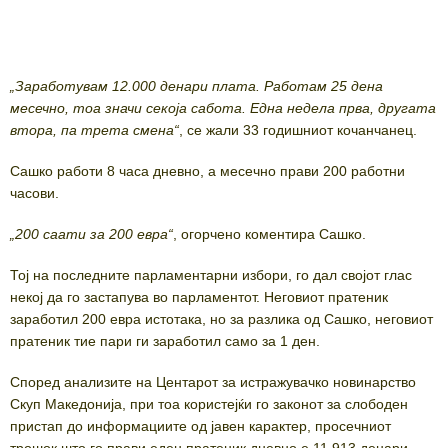
„Заработувам 12.000 денари плата. Работам 25 дена
месечно, тоа значи секоја сабота. Една недела прва, другата
втора, па трета смена“
, се жали 33 годишниот кочанчанец.
Сашко работи 8 часа дневно, а месечно прави 200 работни
часови.
„200 саати за 200 евра“
, огорчено коментира Сашко.
Тој на последните парламентарни избори, го дал својот глас
некој да го застапува во парламентот. Неговиот пратеник
заработил 200 евра истотака, но за разлика од Сашко, неговиот
пратеник тие пари ги заработил само за 1 ден.
Според анализите на Центарот за истражувачко новинарство
Скуп Македонија, при тоа користејќи го законот за слободен
пристап до информациите од јавен карактер, просечниот
трошок што го прави еден пратеник дневно е 11.913 денари.