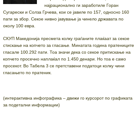
најрационално ги заработиле Горан
Сугарески и Солза Грчева, кои се јавиле по 157, односно 160
пати за збор. Секое нивно јавување ја чинело државата по
околу 100 евра.
СКУП Македонија пресмета колку граѓаните плаќаат за секое
стискање на копчето за гласање. Минатата година пратениците
гласале 100.292 пати. Тоа значи дека со секое притискање на
копчето просечно наплаќал по 1.450 денари. Но тоа е само
просекот. Во Табела 3 се претставени податоци колку чини
гласањето по пратеник.
(интерактивна инфографика – движи го курсорот по графиката
за подетални информации)