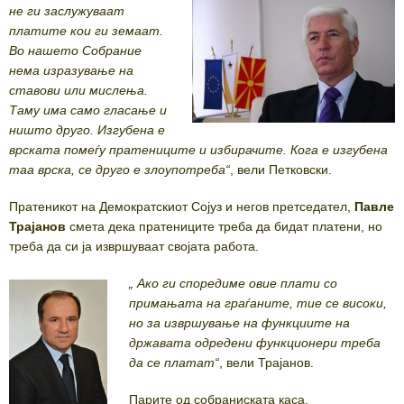
не ги заслужуваат
платите кои ги земаат.
Во нашето Собрание
нема изразување на
ставови или мислења.
Таму има само гласање и
ништо друго. Изгубена е
врската помеѓу пратениците и избирачите. Кога е изгубена
таа врска, се друго е злоупотреба“
, вели Петковски.
Пратеникот на Демократскиот Сојуз и негов претседател,
Павле
Трајанов
смета дека пратениците треба да бидат платени, но
треба да си ја извршуваат својата работа.
„ Ако ги споредиме овие плати со
примањата на граѓаните, тие се високи,
но за извршување на функциите на
државата одредени функционери треба
да се платат“
, вели Трајанов.
Парите од собраниската каса,