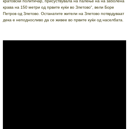
кратовски политичар, присуствувала на палење на на заболена
крава на 150 метри од првите куќи во Злетово“, вели Боре
Петров од Злетово. Останатите жители на Злетово потврдуваат
дека е неподносливо да се живее во првите куќи од населбата.