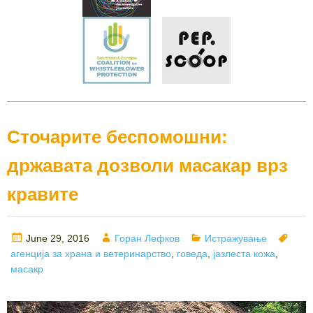
Сточарите беспомошни:
државата дозволи масакар врз
кравите
Posted
Author
Categories
Tags
June 29, 2016
Горан Лефков
Истражување
on
агенција за храна и ветеринарство
,
говеда
,
јазлеста кожа
,
масакр