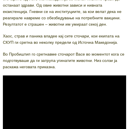
останаат здрави. Од овие животни зависи и нивната
екзистенција. Гневни се на институциите, за кои велат дека не
реагирале навреме со обезбедување на потребните вакцини.
Резултатот е страшен – животни им умираат секој ден.
Хаос, страв и паника владее кај сите сточари, кои екипата на
СКУП ги сретна во неколку предели од Источна Македонија.
Во Пробиштип го сретнавме сточарот Васе во моментот кога се
подготвуваше да ги затрупа угинатите животни. Низ солзи ја
раскажа неговата приказна.