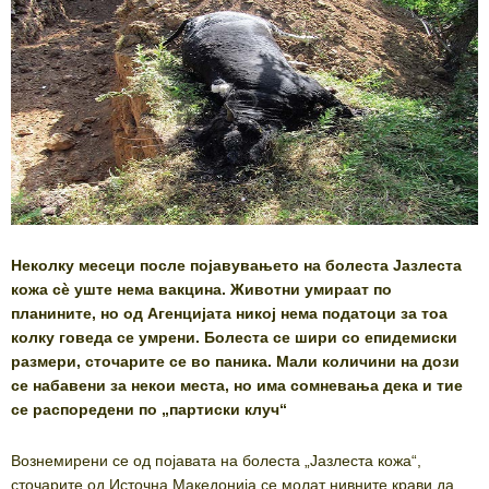
Неколку месеци после појавувањето на болеста Јазлеста
кожа сѐ уште нема вакцина. Животни умираат по
планините, но од Агенцијата никој нема податоци за тоа
колку говеда се умрени. Болеста се шири со епидемиски
размери, сточарите се во паника. Мали количини на дози
се набавени за некои места, но има сомневања дека и тие
се распоредени по „партиски клуч“
Вознемирени се од појавата на болеста „Јазлеста кожа“,
сточарите од Источна Македонија се молат нивните крави да