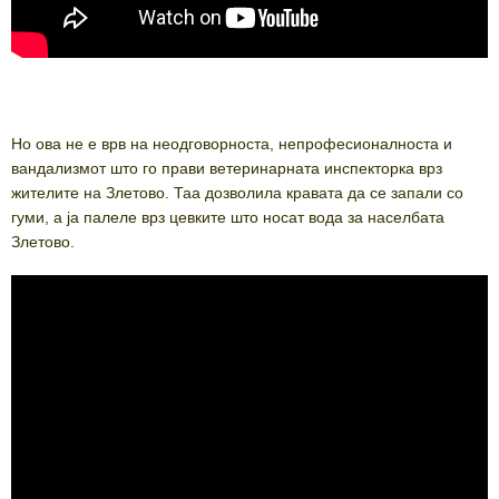
Но ова не е врв на неодговорноста, непрофесионалноста и
вандализмот што го прави ветеринарната инспекторка врз
жителите на Злетово. Таа дозволила кравата да се запали со
гуми, а ја палеле врз цевките што носат вода за населбата
Злетово.