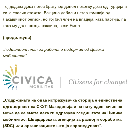
Тој додава дека негов братучед донел неколку дози од Турција и
си ја спасил стоката. Вакцина добил и негов комшија од
Лакавичкиот регион, но тој бил член на владејачката партија, па
така му дале некоја вакцина, вели Емел.
(продолжува)
„Годишниот план за работа е поддржан од Цивика
мобилитас“
.
„Содржината на оваа истражувачка сторија е единствена
одговорност на СКУП Македонија и на ниту еден начин не
може да се смета дека ги одразува гледиштата на Цивика
мобилитас, Швајцарската агенција за развој и соработка
(SDC) или организациите што ја спроведуваат“.