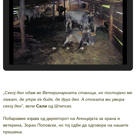
„Секој ден одам во Ветеринарната станица, но постојано ме
лажат, де утре ќе биде, де друг ден. А стоката ми умира
секој ден“
, вели
Сали
од Штипско.
Побаравме изјава од директорот на Агенцијата за храна и
ветерина, Зоран Поповски, но тој одби да одговори на нашите
прашања.