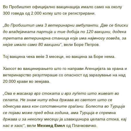
Во Пробиштип официјално вакцинација имало само на околу
300 говеда од 2.000 колку што се регистрирани.
„Во Пробиштип има 3 ветеринарни амбуланти. Две се блиски
до владејачката партија и тие добија по 120 вакцини, додека
третата ветеринарна станица која има најмногу говеда, за
нејзе имало само 80 вакцини“
, вели Боре Петров.
Тој вакцина чека веќе 3 месеци, но вакцина за Боре нема.
Хаосот во вакцинирањето што го направи Агенцијата за храна и
ветеринарство резултираше со опасност од заразување на над
20.000 крави во земјава.
„Ова е масакар врз стоката и врз луѓето што живеат во
селата. Не знам ниту една држава во светот што се
однесува вака кон сопствените граѓани. Болеста во Турција
се појави може пред една година, ама Турција е спремна
држава и за неколку месеци ја извакцинира целата стока, кај
нас е хаос“
, вели
Мехмед Емел
од Плачковичко.