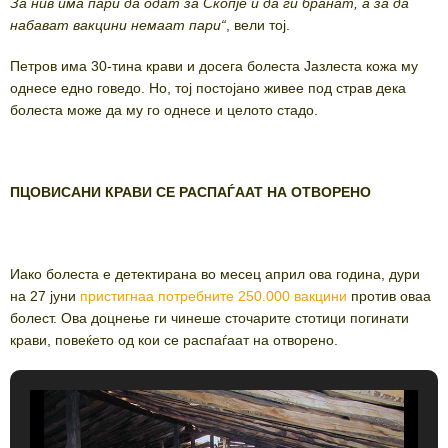
За нив има пари да одат за Скопје и да ги бранат, а за да
набават вакцини немаат пари“
, вели тој.
Петров има 30-тина крави и досега болеста Јазлеста кожа му
однесе едно говедо. Но, тој постојано живее под страв дека
болеста може да му го однесе и целото стадо.
ПЦОВИСАНИ КРАВИ СЕ РАСПАЃААТ НА ОТВОРЕНО
Иако болеста е детектирана во месец април ова година, дури
на 27 јуни
пристигнаа потребните 250.000 вакцини
против оваа
болест. Ова доцнење ги чинеше сточарите стотици погинати
крави, повеќето од кои се распаѓаат на отворено.