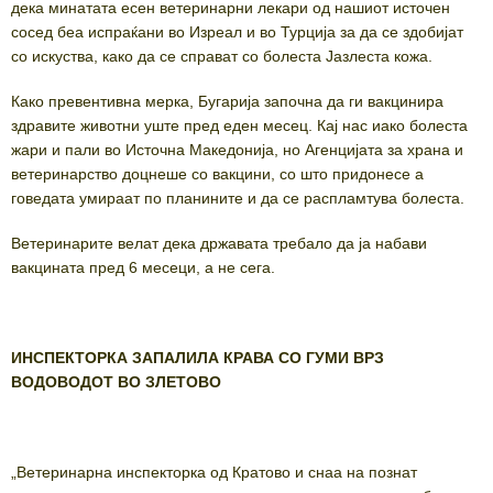
дека минатата есен ветеринарни лекари од нашиот источен
сосед беа испраќани во Изреал и во Турција за да се здобијат
со искуства, како да се справат со болеста Јазлеста кожа.
Како превентивна мерка, Бугарија започна да ги вакцинира
здравите животни уште пред еден месец. Кај нас иако болеста
жари и пали во Источна Македонија, но Агенцијата за храна и
ветеринарство доцнеше со вакцини, со што придонесе а
говедата умираат по планините и да се распламтува болеста.
Ветеринарите велат дека државата требало да ја набави
вакцината пред 6 месеци, а не сега.
ИНСПЕКТОРКА ЗАПАЛИЛА КРАВА СО ГУМИ ВРЗ
ВОДОВОДОТ ВО ЗЛЕТОВО
„Ветеринарна инспекторка од Кратово и снаа на познат