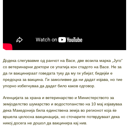
Додека слегувавме од ранчот на Васе, две возила марка „Југо“
со ветеринарни доктори се упатија кон стадото на Васе. Не за
да ги вакцинираат говедата туку да му ги убијат, бидејќи е
предоцна за вакцина. Ги замоливме да ни дадат изјава, но тие
упорно избегнуваа да дадат било каков одговор.
Агенцијата за храна и ветеринарство и Министерството за
земјоделство шумарство и водостопанство на 10 мај изјавуваа
дека Македонија била единствена земја во регионот која ќе
вршела целосна вакцинација, но сточарите потврдуваат дека
никој досега не дошол да вакцинира кај нив.