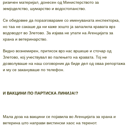
ризичен материјал, донесен од Министерството за
земјоделство, шумарство и водостопанство.
Се обидовме да поразговараме со именуваната инспекторка,
но таа не сакаше да ни каже зошто ја запалила кравата врз
водоводот во Злетово. За изјава не упати на Агенцијата за
храна и ветеринарство.
Видно вознемирен, притисок врз нас вршеше и сточар од
Злетово, кој учествувал во палењето на кравата. Тој не
дозволуваше на наш соговорник да биде дел од оваа репортажа
и му се закануваше по телефон.
И ВАКЦИНИ ПО ПАРТИСКА ЛИНИЈА!?
Мала доза на вакцини се појавила во Агенцијата за храна и
ветерина што направи вистински хаос на теренот.