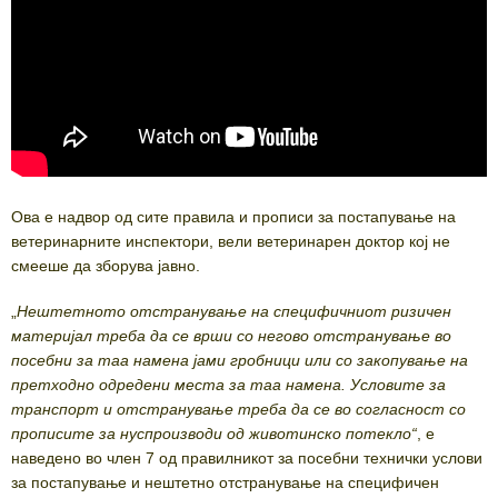
Ова е надвор од сите правила и прописи за постапување на
ветеринарните инспектори, вели ветеринарен доктор кој не
смееше да зборува јавно.
„
Нештетното отстранување на специфичниот ризичен
материјал треба да се врши со негово отстранување во
посебни за таа намена јами гробници или со закопување на
претходно одредени места за таа намена. Условите за
транспорт и отстранување треба да се во согласност со
прописите за нуспроизводи од животинско потекло“
, е
наведено во член 7 од правилникот за посебни технички услови
за постапување и нештетно отстранување на специфичен