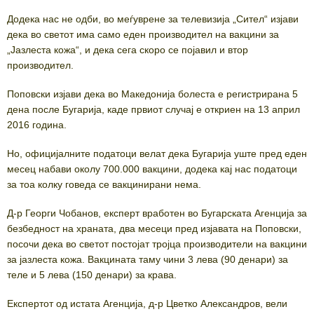
Додека нас не одби, во меѓуврене за телевизија „Сител“ изјави
дека во светот има само еден производител на вакцини за
„Јазлеста кожа“, и дека сега скоро се појавил и втор
производител.
Поповски изјави дека во Македонија болеста е регистрирана 5
дена после Бугарија, каде првиот случај е откриен на 13 април
2016 година.
Но, официјалните податоци велат дека Бугарија уште пред еден
месец набави околу 700.000 вакцини, додека кај нас податоци
за тоа колку говеда се вакцинирани нема.
Д-р Георги Чобанов, експерт вработен во Бугарската Агенција за
безбедност на храната, два месеци пред изјавата на Поповски,
посочи дека во светот постојат тројца производители на вакцини
за јазлеста кожа. Вакцината таму чини 3 лева (90 денари) за
теле и 5 лева (150 денари) за крава.
Експертот од истата Агенција, д-р Цветко Александров, вели