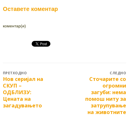
Оставете коментар
коментар(и)
Post
ПРЕТХОДНО
СЛЕДНО
Нов серијал на
Сточарите со
Previous
Next
navigation
СКУП –
огромни
post:
post:
ОДБЛИЗУ:
загуби: нема
Цената на
помош ниту за
загадувањето
затрупување
на животните