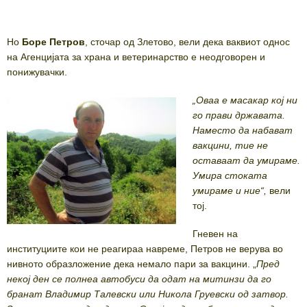
Но
Боре Петров
, сточар од Злетово, вели дека ваквиот однос
на Агенцијата за храна и ветеринарство е неодговорен и
понижувачки.
„Оваа е масакар кој ни
го прави државата.
Наместо да набават
вакцини, тие не
оставаат да умираме.
Умира стоката
умираме и ние“,
вели
тој.
Гневен на
институциите кои не реагираа навреме, Петров не верува во
нивното образложение дека немало пари за вакцини. „
Пред
некој ден се полнеа автобуси да одат на митинзи да го
бранат Владимир Талевски или Никола Груевски од затвор.