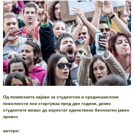
Од помпезните најави за студентски и средношколски
поволности кои стартуваа пред две години, денес
студентите можат да користат единствено бесплатен јавен
превоз
автори: