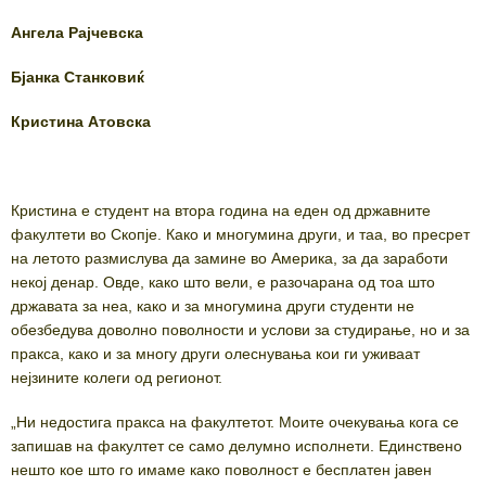
Ангела Рајчевска
Бјанка Станковиќ
Кристина Атовска
Кристина е студент на втора година на еден од државните
факултети во Скопје. Како и многумина други, и таа, во пресрет
на летото размислува да замине во Америка, за да заработи
некој денар. Овде, како што вели, е разочарана од тоа што
државата за неа, како и за многумина други студенти не
обезбедува доволно поволности и услови за студирање, но и за
пракса, како и за многу други олеснувања кои ги уживаат
нејзините колеги од регионот.
„Ни недостига пракса на факултетот. Моите очекувања кога се
запишав на факултет се само делумно исполнети. Единствено
нешто кое што го имаме како поволност е бесплатен јавен