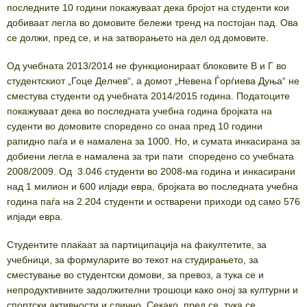
последните 10 години покажуваат дека бројот на студенти кои
добиваат легла во домовите бележи тренд на постојан пад. Ова
се должи, пред се, и на затворањето на дел од домовите.
Од учебната 2013/2014 не функционираат блоковите В и Г во
студентскиот „Гоце Делчев“, а домот „Невена Ѓорѓиева Дуња“ не
сместува студенти од учебната 2014/2015 година. Податоците
покажуваат дека во последната учебна година бројката на
суденти во домовите споредено со онаа пред 10 години
рапидно паѓа и е намалена за 1000. Но, и сумата инкасирана за
добиени легла е намалена за три пати споредено со учебната
2008/2009. Од 3.046 студенти во 2008-ма година и инкасирани
над 1 милион и 600 илјади евра, бројката во последната учебна
година паѓа на 2.204 студенти и остварени приходи од само 576
илјади евра.
Студентите плаќаат за партиципација на факултетите, за
учебници, за формуларите во текот на студирањето, за
сместување во студентски домови, за превоз, а тука се и
непродуктивните задолжителни трошоци како оној за културни и
спортски активности и слично. Секако, пред се, тука се