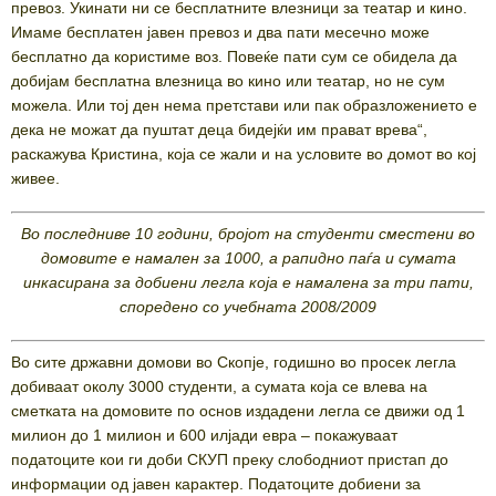
превоз. Укинати ни се бесплатните влезници за театар и кино.
Имаме бесплатен јавен превоз и два пати месечно може
бесплатно да користиме воз. Повеќе пати сум се обидела да
добијам бесплатна влезница во кино или театар, но не сум
можела. Или тој ден нема претстави или пак образложението е
дека не можат да пуштат деца бидејќи им прават врева“,
раскажува Кристина, која се жали и на условите во домот во кој
живее.
Во последниве 10 години, бројот на студенти сместени во
домовите е намален за 1000, а рапидно паѓа и сумата
инкасирана за добиени легла која е намалена за три пати,
споредено со учебната 2008/2009
Во сите државни домови во Скопје, годишно во просек легла
добиваат околу 3000 студенти, а сумата која се влева на
сметката на домовите по основ издадени легла се движи од 1
милион до 1 милион и 600 илјади евра – покажуваат
податоците кои ги доби СКУП преку слободниот пристап до
информации од јавен карактер. Податоците добиени за