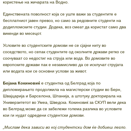
користење на жичарата на Водно.
Единствената поволност која се уште важи за студентите е
бесплатниот јавен превоз, но само за редовните студенти на
додипломските студии. Додека, воз смеат да користат само два
викенди во месецот.
Условите во студентските домови не се сјајни ниту во
соседството, но сепак студентите од околните држави ретко се
соочуваат со недостиг на струја или вода. Во домовите во
европските држави пак е незамисливо да се исклучат струјата
или водата кои се основни услови за живот.
Бојана Кокиновиќ
е студентка од Белград која по
дипломирањето продолжила на магистерски студии во Берн,
Швајцарија и Барселона, Шпанија, а штотуку докторирала на
Универзитетот во Умеа, Шведска. Кокиновиќ за СKУП вели дека
во Белград може да се забележи голема разлика во условите
кои ги нудат одредени студентски домови.
„Мислам дека зависи во кој студентски дом ќе добиеш легло.