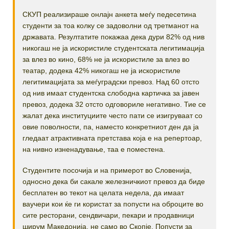
СКУП реализираше онлајн анкета меѓу педесетина
студенти за тоа колку се задоволни од третманот на
државата. Резултатите покажаа дека дури 82% од нив
никогаш не ја искористиле студентската легитимација
за влез во кино, 68% не ја искористиле за влез во
театар, додека 42% никогаш не ја искористиле
легитимацијата за меѓуградски превоз. Над 60 отсто
од нив имаат студентска слободна картичка за јавен
превоз, додека 32 отсто одговориле негативно. Тие се
жалат дека институциите често пати се изигруваат со
овие поволности, па, наместо конкретниот ден да ја
гледаат атрактивната претстава која е на репертоар,
на нивно изненадување, таа е поместена.
Студентите посочија и на примерот во Словенија,
односно дека би сакале железничкиот превоз да биде
бесплатен во текот на целата недела, да имаат
ваучери кои ќе ги користат за попусти на оброците во
сите ресторани, сендвичари, пекари и продавници
ширум Македонија, не само во Скопје. Попусти за