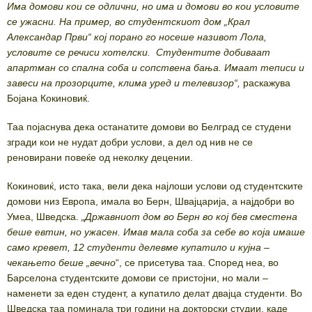
Има домови кои се одлични, но има и домови во кои условите
се ужасни. На пример, во студентскиот дом „Крал
Александар Први“ кој порано го носеше називот Лола,
условите се речиси хотелски. Студентите добиваат
апартман со спална соба и сопствена бања. Имаат теписи и
завеси на прозорците, клима уред и телевизор“,
раскажува
Бојана Кокиновиќ.
Таа појаснува дека останатите домови во Белград се студени
згради кои не нудат добри услови, а дел од нив не се
реновирани повеќе од неколку децении.
Кокиновиќ, исто така, вели дека најлоши услови од студентските
домови низ Европа, имала во Берн, Швајцарија, а најдобри во
Умеа, Шведска.
„Државниот дом во Берн во кој бев сместена
беше евтин, но ужасен. Имав мала соба за себе во која имаше
само кревет, 12 студенти делевме купатило и кујна –
чекањето беше „вечно
“, се присетува таа. Според неа, во
Барселона студентските домови се пристојни, но мали –
наменети за еден студент, а купатило делат двајца студенти. Во
Шведска таа поминала три години на докторски студии, каде