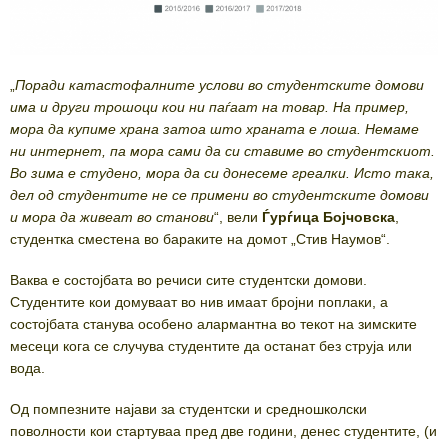
„
Поради катастофалните услови во студентските домови
има и други трошоци кои ни паѓаат на товар. На пример,
мора да купиме храна затоа што храната е лоша. Немаме
ни интернет, па мора сами да си ставиме во студентскиот.
Во зима е студено, мора да си донесеме греалки. Исто така,
дел од студентите не се примени во студентските домови
и мора да живеат во станови
“, вели
Ѓурѓица Бојчовска
,
студентка сместена во бараките на домот „Стив Наумов“.
Ваква е состојбата во речиси сите студентски домови.
Студентите кои домуваат во нив имаат бројни поплаки, а
состојбата станува особено алармантна во текот на зимските
месеци кога се случува студентите да останат без струја или
вода.
Од помпезните најави за студентски и средношколски
поволности кои стартуваа пред две години, денес студентите, (и