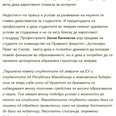
вели дека единствено плаќала за интернет.
Недостигот на пракса и услови за развивање на науките се
главен демотиватор за студентите. И перцепцијата на
професорите е дека студентите во земјава немаат адекватни
услови за студирање и не се ниту блиску до европскиот
стандард. Професорката
Јасна Бачовска
која предава на
студиите по новинарство на Правниот факултет „Јустинијан
Први“ во Скопје, смета дека е потребно државата да вложува
повеќе финансии во образованието, но и дека е потребно да се
промени целокупната образовна стратегија на земјава.
„Паралела помеѓу студентите од земјите на ЕУ и
студентите од Република Македонија е невозможна бидејќи
тоа се земји каде што од буџетот на државата се
издвојуваат многу поголеми средства за високо образование
и наука. Тие имаат многу подобри услови и можности во
текот на студиите. Македонските студенти секако дека се
лишени од одредени привилегии, како на пример достапност
до бази на податоци, бесплатни списанија, опремени