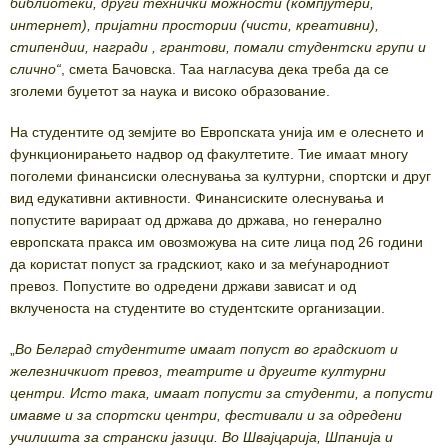
библиотеки, други технички можности (компјутери,
интернет), пријатни простории (чисти, креативни),
стипендии, награди , грантови, помали студентски групи и
слично“
, смета Бачовска. Таа нагласува дека треба да се
зголеми буџетот за наука и високо образование.
На студентите од земјите во Европската унија им е олеснето и
функционирањето надвор од факултетите. Тие имаат многу
поголеми финансиски олеснувања за културни, спортски и друг
вид едукативни активности. Финансиските олеснувања и
попустите варираат од држава до држава, но генерално
европската пракса им овозможува на сите лица под 26 години
да користат попуст за градскиот, како и за меѓународниот
превоз. Попустите во одредени држави зависат и од
вклученоста на студентите во студентските организации.
„
Во Белград студентите имаат попуст во градскиот и
железничкиот превоз, театрите и другите културни
центри. Исто така, имаат попусти за студенти, а попусти
имавме и за спортски центри, фестивали и за одредени
училишта за странски јазици. Во Швајцарија, Шпанија и