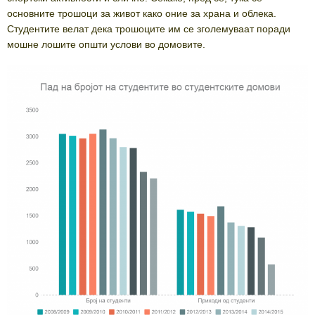
основните трошоци за живот како оние за храна и облека.
Студентите велат дека трошоците им се зголемуваат поради
мошне лошите општи услови во домовите.