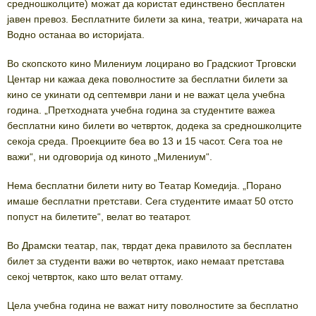
средношколците) можат да користат единствено бесплатен
јавен превоз. Бесплатните билети за кина, театри, жичарата на
Водно останаа во историјата.
Во скопското кино Милениум лоцирано во Градскиот Трговски
Центар ни кажаа дека поволностите за бесплатни билети за
кино се укинати од септември лани и не важат цела учебна
година. „Претходната учебна година за студентите важеа
бесплатни кино билети во четврток, додека за средношколците
секоја среда. Проекциите беа во 13 и 15 часот. Сега тоа не
важи“, ни одговорија од киното „Милениум“.
Нема бесплатни билети ниту во Театар Комедија. „Порано
имаше бесплатни претстави. Сега студентите имаат 50 отсто
попуст на билетите“, велат во театарот.
Во Драмски театар, пак, тврдат дека правилото за бесплатен
билет за студенти важи во четврток, иако немаат претстава
секој четврток, како што велат оттаму.
Цела учебна година не важат ниту поволностите за бесплатно