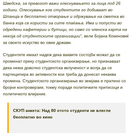
Шведска, за превозот важи олеснувањето за лица под 26
години. Олеснување кое студентите го добиваат во
Шпанија е бесплатно отворање и одржување на сметка во
банка која се користи за сите плаќања. Има и попусти во
одредени кафетерии и бутици, но само со членска карта на
некоја од студентските организации“,
вели Бојана Кокиновиќ
за своето искуство во овие држави.
Студентите имаат надеж дека ваквите состојби можат да се
променат преку студентското организирање, но признаваат
дека нема доволно студентска вклученост и волја да се
партиципира во активности кои треба да донесат некаква
промена. Студентското организирање во земјава е пратено со
бројни контроверзии, токму поради политичките притисоци и
политичкото влијание.
СКУП анкета: Над 80 отсто студенти не влегле
бесплатно во кино