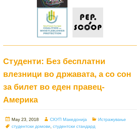
Студенти: Без бесплатни
влезници во државата, а со сон
за билет во еден правец-
Америка
Posted
Author
Categories
May 23, 2018
СКУП Македонија
Истражување
on
Tags
студентски домови
,
студентски стандард