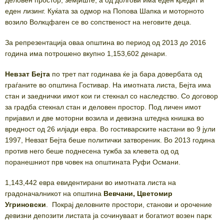
деловен простор, земјиште, а од долгови има еден кредит и
еден лизинг. Куќата за одмор на Попова Шапка и моторното
возило Волкцфаген се во сопственост на неговите деца.
За репрезентација оваа општина во период од 2013 до 2016
година има потрошено вкупно 1,153,602 денари.
Невзат Бејта
по трет пат годинава ќе ја бара довербата од
граѓаните во општина Гостивар. На имотната листа, Бејта има
стан и заеднички имот кои ги стекнал со наследство. Со договор
за градба стекнал стан и деловен простор. Под личен имот
пријавил и две моторни возила и девизна штедна книшка во
вредност од 26 илјади евра. Во гостиварските настани во 9 јули
1997, Невзат Бејта беше политички затвореник. Во 2013 година
против него беше поднесена тужба за клевета од од
поранешниот прв човек на општината Руфи Османи.
1,143,442 евра евидентирани во имотната листа на
градоначалникот на општина
Вевчани, Цветомир
Угриновски
. Покрај деловните простори, станови и орочение
девизни депозити листата ја сочинуваат и богатиот возен парк