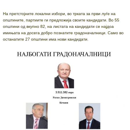
На претстојните локални избори, во трката за први луѓе на
општините, партиите ги предложија своите кандидати. Во 55
општини од вкупно 82, на листата на кандидати се најдоа
имињата на досега добро познатите градоначалници. Само во
останатите 27 општини има нови кандидати.