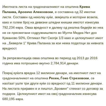
Имотната листа на градоначалникот на општина
Крива
Паланка, Арсенчо Алексовски
, е составена од 32 имотни
листи. Составен од неколку куќи, земјишта и моторни возила,
како и голем број на девизни штедни книшки имотот изнесува
792,234 евра. Оваа вредност е далеку од реална бидејќи во неа
не се пресметани содружништвото во Мулти Медиа Нет доо
Куманово 50%, Оптикал Нет Скопје 1/3 како и целокупниот имот
на ,,Беверли 1” Крива Паланка за кои нема податоци за нивната
вредност.
За репрезентација оваа општина во период од 2013 до 2016
година има потрошено вкупно 2,784,914 денари.
Покрај куќата вредна 12 милиони денари, на имотниот лист на
градоначалникот на општина
Ресен, Ѓоко Стрезовски
, се
наоѓаат уште три други куќи со вредност од 11 милиони денари.
На листата пријавен е и пиштол „Бровинг“ стекнат со договор за
подарок. Целокупниот имот на овој градоначалник изнесува
680,195 евра.