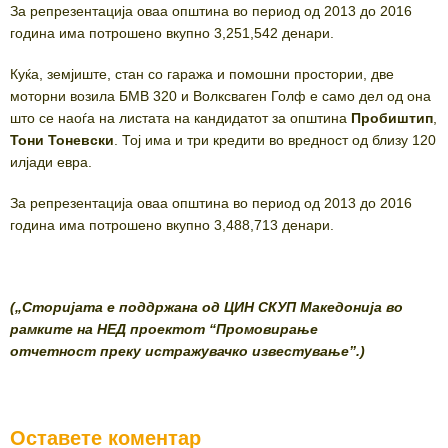
За репрезентација оваа општина во период од 2013 до 2016
година има потрошено вкупно 3,251,542 денари.
Куќа, земјиште, стан со гаража и помошни простории, две
моторни возила БМВ 320 и Волксваген Голф е само дел од она
што се наоѓа на листата на кандидатот за општина
Пробиштип
,
Тони Тоневски
. Тој има и три кредити во вредност од близу 120
илјади евра.
За репрезентација оваа општина во период од 2013 до 2016
година има потрошено вкупно 3,488,713 денари.
(„Сторијата е поддржана од ЦИН СКУП Македонија во
рамките на НЕД проектот “Промовирање
отчетност
преку истражувачко известување”.)
Оставете коментар