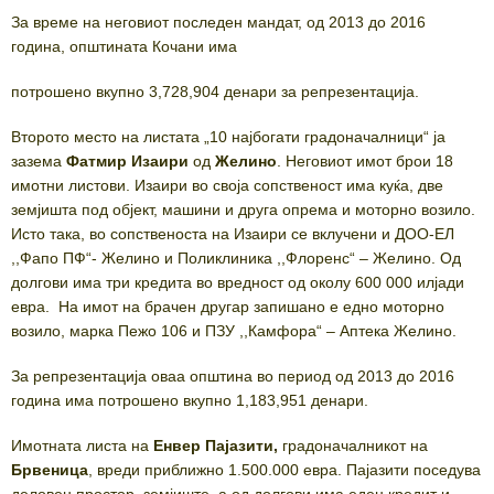
За време на неговиот последен мандат, од 2013 до 2016
година, општината Кочани има
потрошено вкупно 3,728,904 денари за репрезентација.
Второто место на листата „10 најбогати градоначалници“ ја
зазема
Фатмир Изаири
од
Желино
. Неговиот имот брои 18
имотни листови. Изаири во своја сопственост има куќа, две
земјишта под објект, машини и друга опрема и моторно возило.
Исто така, во сопственоста на Изаири се вклучени и ДОО-ЕЛ
,,Фапо ПФ“- Желино и Поликлиника ,,Флоренс“ – Желино. Од
долгови има три кредита во вредност од околу 600 000 илјади
евра. На имот на брачен другар запишано е едно моторно
возило, марка Пежо 106 и ПЗУ ,,Камфора“ – Аптека Желино.
За репрезентација оваа општина во период од 2013 до 2016
година има потрошено вкупно 1,183,951 денари.
Имотната листа на
Енвер Пајазити,
градоначалникот на
Брвеница
, вреди приближно 1.500.000 евра. Пајазити поседува