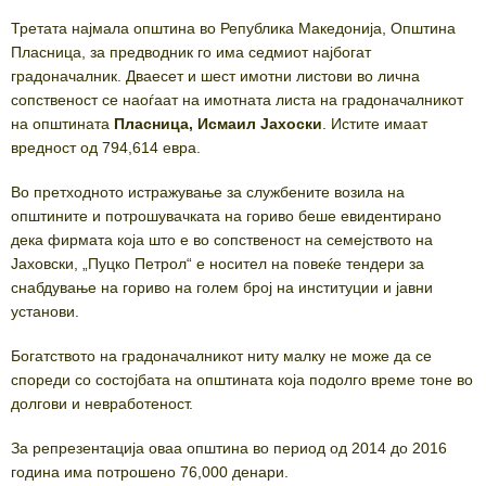
Третата најмала општина во Република Македонија, Општина
Пласница, за предводник го има седмиот најбогат
градоначалник. Дваесет и шест имотни листови во лична
сопственост се наоѓаат на имотната листа на градоначалникот
на општината
Пласница, Исмаил Јахоски
. Истите имаат
вредност од 794,614 евра.
Во претходното истражување за службените возила на
општините и потрошувачката на гориво беше евидентирано
дека фирмата која што е во сопственост на семејството на
Јаховски, „Пуцко Петрол“ е носител на повеќе тендери за
снабдување на гориво на голем број на институции и јавни
установи.
Богатството на градоначалникот ниту малку не може да се
спореди со состојбата на општината која подолго време тоне во
долгови и невработеност.
За репрезентација оваа општина во период од 2014 до 2016
година има потрошено 76,000 денари.