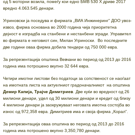
од 5 моторни возила, помеѓу кои едно БМВ 530 Х дриве 2017
вредно 4.063.545 денари.
Угриновски ja поседува и фирмата „ВИА Инжинеринг“ ДОО увоз-
извоз, фирма основана во 2000 година чија приоритетна
дејност е изградба на станбени и нестанбени згради. Управител
во фирмата е неговиот син, Милан Угриноски. Во последните
две години оваа фирма добила тендери од 750 000 евра.
За репрезентација општина Вевчани во период од 2013 до 2016
година има потрошено вкупно 32 644 евра.
Четири имотни листови без податоци за сопственост се наоѓаат
на имотната листа на актуелниот градоначалникот на општина
Демир Капија, Трајче Димитриев
. Две куќи во вредност од 26
милиони денари, удел од 30 милиони денари и кредит од близу
4 милиони денари ја заокружуваат неговата имотна состојба во
износ од 972,358 евра. Димитриев има и своја фирма „Корал“.
За репрезентација оваа општина во период од 2013 до 2016
година има потрошено вкупно 3,350,780 денари.