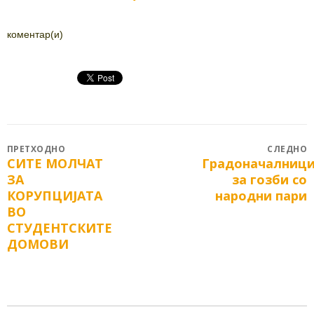
коментар(и)
Post
ПРЕТХОДНО
СЛЕДНО
СИТЕ МОЛЧАТ
Градоначалниц
Previous
Next
navigation
ЗА
за гозби со
post:
post:
КОРУПЦИЈАТА
народни пари
ВО
СТУДЕНТСКИТЕ
ДОМОВИ