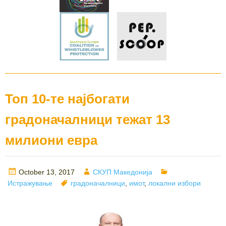
Топ 10-те најбогати
градоначалници тежат 13
милиони евра
Posted
Author
Categories
October 13, 2017
СКУП Македонија
on
Tags
Истражување
градоначалници
,
имот
,
локални избори