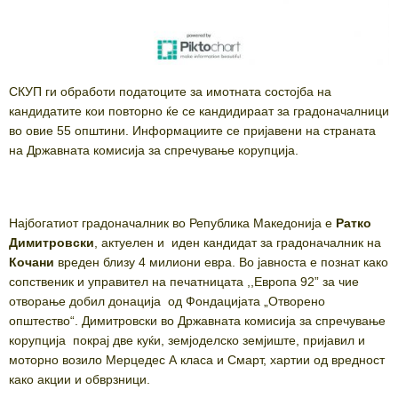
СКУП ги обработи податоците за имотната состојба на
кандидатите кои повторно ќе се кандидираат за градоначалници
во овие 55 општини. Информациите се пријавени на страната
на Државната комисија за спречување корупција.
Најбогатиот градоначалник во Република Македонија е
Ратко
Димитровски
, актуелен и иден кандидат за градоначалник на
Кочани
вреден близу 4 милиони евра. Во јавноста е познат како
сопственик и управител на печатницата ,,Европа 92” за чие
отворање добил донација од Фондацијата „Отворено
општество“. Димитровски во Државната комисија за спречување
корупција покрај две куќи, земјоделско земјиште, пријавил и
моторно возило Мерцедес А класа и Смарт, хартии од вредност
како акции и обврзници.