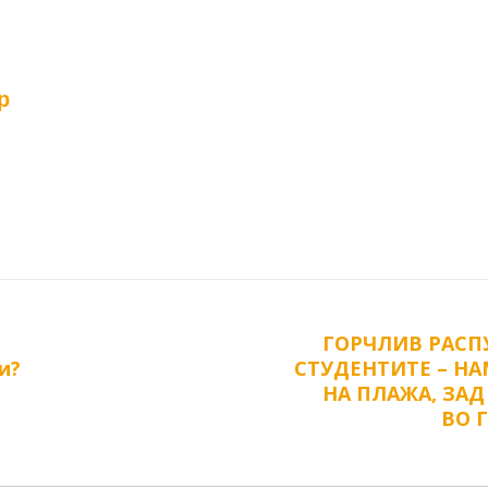
р
ГОРЧЛИВ РАСП
Next
и?
СТУДЕНТИТЕ – Н
post:
НА ПЛАЖА, ЗА
ВО 