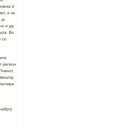
овска и
ет, а за
 ја
но и да
шта. Во
е со
ните
т регион
Планот,
вештај.
ментира
набргу