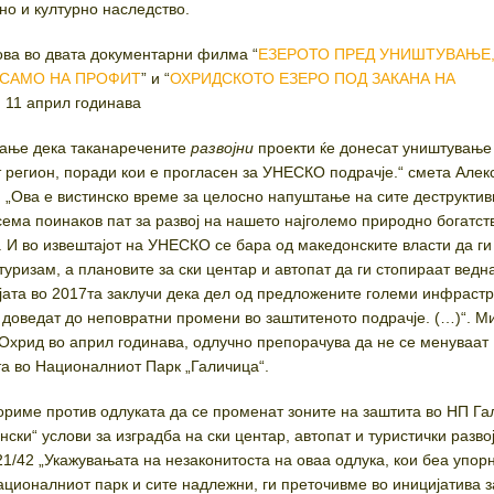
но и културно наследство.
ова во двата документарни филма “
ЕЗЕРОТО ПРЕД УНИШТУВАЊЕ
 САМО НА ПРОФИТ
” и “
ОХРИДСКОТО ЕЗЕРО ПОД ЗАКАНА НА
и 11 април годинава
вање дека таканаречените
развојни
проекти ќе донесат уништување
 регион, поради кои е прогласен за УНЕСКО подрачје.“ смета Але
“. „Ова е вистинско време за целосно напуштање на сите деструкти
ема поинаков пат за развој на нашето најголемо природно богатст
. И во извештајот на УНЕСКО се бара од македонските власти да ги
туризам, а плановите за ски центар и автопат да ги стопираат ведн
јата во 2017та заклучи дека дел од предложените големи инфраст
е доведат до неповратни промени во заштитеното подрачје. (…)“. М
 Охрид во април годинава, одлучно препорачува да не се менуваат
та во Националниот Парк „Галичица“.
бориме против одлуката да се променат зоните на заштита во НП Га
нски“ услови за изградба на ски центар, автопат и туристички развој
21/42 „Укажувањата на незаконитоста на оваа одлука, кои беа упор
ационалниот парк и сите надлежни, ги преточивме во иницијатива з