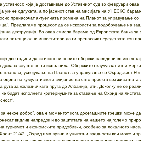
 уставност, која ја доставивме до Уставниот суд во февруари оваа 
ја укине одлуката, а по јасниот став на мисијата на УНЕСКО барам
дносно пренасочат актуелната промена на Планот за управување со
ца“. Предлагаме процесот да се искористи за подобрување на заш
јзина деструкција. Во оваа смисла бараме од Европската банка за 
нати потенцијални инвеститори да ги пренасочат средствата кон пр
ја две години да ги исполни новите обврски наведени во извештајо
а држава сеуште не ги исполнила. Обврските вклучуваат итни мерки
е планови, усвојување на Планот за управување со Охридскиот Рег
 оцена на кумулативното влијание на сите проекти врз животната
а рута за железничката пруга до Албанија, итн. Доколку не се реал
а ќе бидат исполнети критериумите за ставање на Охрид на листата
сност“.
 за некое добро“, ова е моментот кога досегашните грешки може да
донесат видлив напредок и во заштитата на нашето најголемо прир
т на туризмот и економските придобивки, особено за локалното насе
Фронт 21/42. „Охрид има врвни и уникатни вредности кои може и тр
 вредности на кои се темелат современите туристички трендови, ка