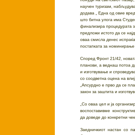
научен туризам, набљудува
додава „ Една од овие вредн
што битна улога има Студе
финализира процедурата за
предложи истото да се нај
оваа смисла денес испраќа
постапката за номинирање 
Според Фронт 21/42, новат
планови, а веднаш потоа д
и изготвување и спроведува
со соодветна оцена на вли
„Апсурдно е прво да се пл
закон за заштита и изготву
„Со оваа цел и ја организи
воспоставивме конструкти
да доведе до конкретни чек
Заедничкиот настан со па