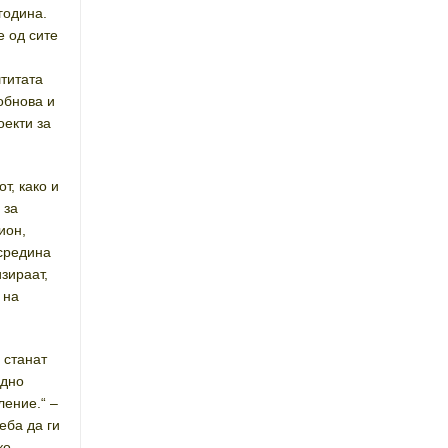
година.
е од сите
титата
обнова и
оекти за
т, како и
 за
ион,
 средина
изираат,
 на
 станат
одно
ление.“ –
еба да ги
ко