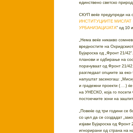
единствено светско природ
СКУП веќе предупреди на 
ИНСТИТУЦИИТЕ МИСЛАТ
УРБАНИЗАЦИЈАТА
” од 10 
„Нема веќе никакво сомне
вредностите на Охридскиот
Бујароска од „Фронт 21/42
планови и одбирање на сос
порачуваат од Фронт 21/42
разгледаат опциите за еко-
напуштат засекогаш: „Миси
и градежни проекти (….) ќ
на УНЕСКО, која го посети
постоечките зони на зашти
„Повеќе од три години се 
со цел да се создадат „зако
изјави Бујароска од Фронт 
игнорирани од страна на н