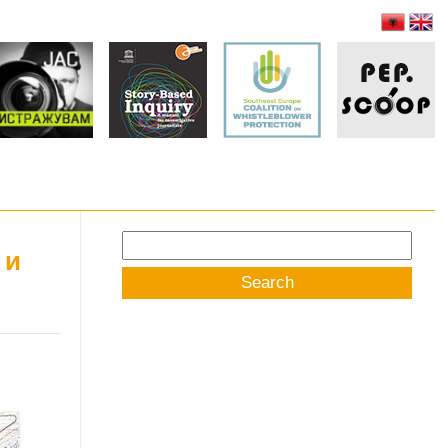
Search
 и
for: