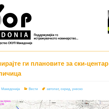
рајте ги плановите за ски-центар
аличица
r
Categories
Tags
 Македонија
Вести
автопат
,
охрид
,
унеско