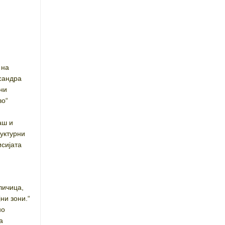
,
 на
ксандра
вни
во“
аш и
руктурни
исијата
личица,
ни зони.“
но
а