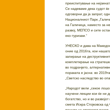
преиспитување на нејзината
Се надеваме дека судот ќе 
одговорни да ја запрат, о
Националниот Парк „Галичи
на Галичица, наместо за не
развој, МЕПСО и сите оста
еко-туризам.“
УНЕСКО и дава на Македони
оние од 2016та, кои нашат
запирање на деструктивнит
комплетирање на стратешка
во подрачјето, алтернативн
пораката е јасна: во 2019т
„Светско наследство во опа
„Народот вели „секое лошо
научени лекции кои ќе ни 
богатство, но и во развојо
смета Искра Стојковска од 
понуди на светскиот пазар,