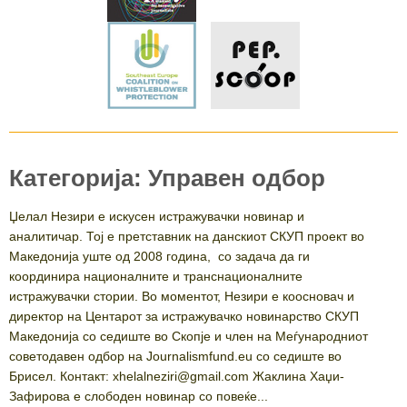
Категорија: Управен одбор
Џелал Незири е искусен истражувачки новинар и
аналитичар. Тој е претставник на данскиот СКУП проект во
Македонија уште од 2008 година, со задача да ги
координира националните и транснационалните
истражувачки стории. Во моментот, Незири е коосновач и
директор на Центарот за истражувачко новинарство СКУП
Македонија со седиште во Скопје и член на Меѓународниот
советодавен одбор на Journalismfund.eu со седиште во
Брисел. Контакт: xhelalneziri@gmail.com Жаклина Хаџи-
Зафирова е слободен новинар со повеќе...