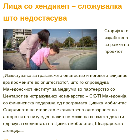
Лица со хендикеп – сложувалка
што недостасува
Сторијата е
изработена
во рамки на
проектот
„Известување за граѓанското општество и неговото влијание
врз промените во општеството“, што го спроведува
Македонскиот институт за медиуми во партнерство со
Центарот за истражувачко новинарство – СКУП Македонија,
со финансиска поддршка од програмата Цивика мобилитас
Содржината на сторијата е единствена одговорност на
авторот и на ниту еден начин не може да се смета дека ги
одразува гледиштата на Цивика мобилитас, Швајцарската
агенција...