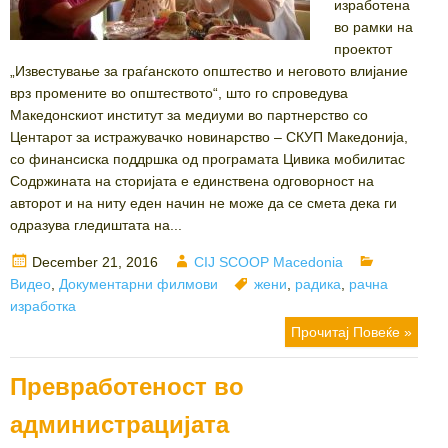
изработена
во рамки на
проектот
„Известување за граѓанското општество и неговото влијание
врз промените во општеството“, што го спроведува
Македонскиот институт за медиуми во партнерство со
Центарот за истражувачко новинарство – СКУП Македонија,
со финансиска поддршка од програмата Цивика мобилитас
Содржината на сторијата е единствена одговорност на
авторот и на ниту еден начин не може да се смета дека ги
одразува гледиштата на...
Posted
Author
Categories
December 21, 2016
CIJ SCOOP Macedonia
on
Tags
Видео
,
Документарни филмови
жени
,
радика
,
рачна
изработка
Прочитај Повеќе »
Превработеност во
администрацијата