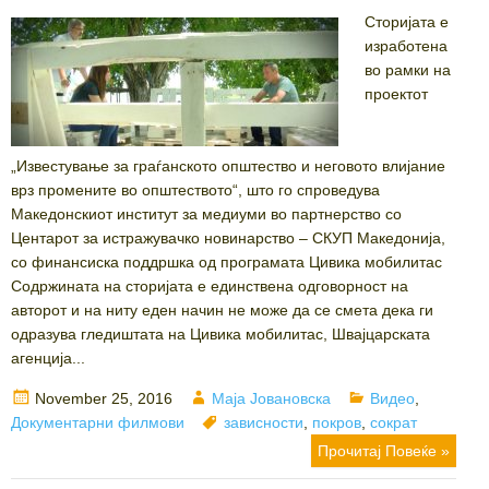
Сторијата е
изработена
во рамки на
проектот
„Известување за граѓанското општество и неговото влијание
врз промените во општеството“, што го спроведува
Македонскиот институт за медиуми во партнерство со
Центарот за истражувачко новинарство – СКУП Македонија,
со финансиска поддршка од програмата Цивика мобилитас
Содржината на сторијата е единствена одговорност на
авторот и на ниту еден начин не може да се смета дека ги
одразува гледиштата на Цивика мобилитас, Швајцарската
агенција...
Posted
Author
Categories
November 25, 2016
Маја Јовановска
Видео
,
on
Tags
Документарни филмови
зависности
,
покров
,
сократ
Прочитај Повеќе »