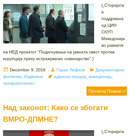
(„Сторијата
е
поддржана
од ЦИН
СКУП
Македонија
во рамките
на НЕД проектот “Подигнување на јавната свест против
корупција преку истражувачко новинарство”.)
Posted
Author
Categories
December 9, 2016
Горан Лефков
Документарни
on
Tags
филмови
,
Издвоено
администрација
,
македонија
,
превработеност
Прочитај Повеќе »
Над законот: Како се збогати
ВМРО-ДПМНЕ?
(„Сторијата