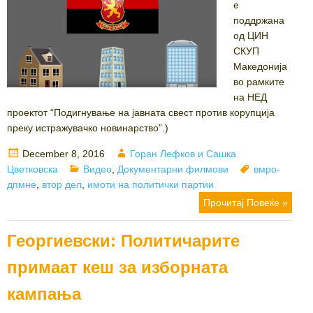
е
поддржана
од ЦИН
СКУП
Македонија
во рамките
на НЕД
проектот “Подигнување на јавната свест против корупција
преку истражувачко новинарство”.)
Posted
Author
December 8, 2016
Горан Лефков и Сашка
on
Categories
Tags
Цветковска
Видео
,
Документарни филмови
вмро-
дпмне
,
втор дел
,
имоти на политички партии
Прочитај Повеќе »
Георгиевски: Политичарите
примаат кеш за изборната
кампања