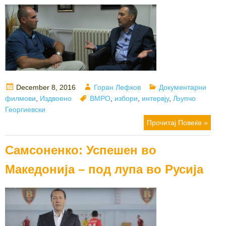
Posted
Author
Categories
December 8, 2016
Горан Лефков
Документарни
on
Tags
филмови
,
Издвоено
ВМРО
,
избори
,
интервју
,
Љупчо
Георгиевски
Прочитај Повеќе »
Самсоненко: Успешен во
Македонија – под лупа во Русија