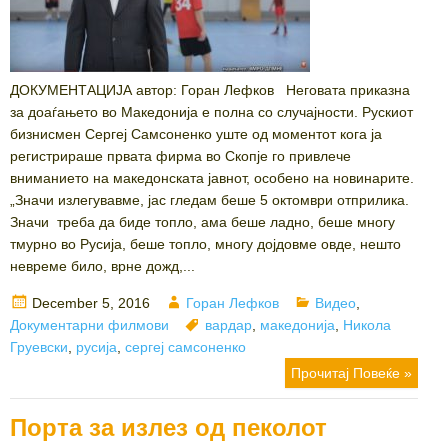
ДОКУМЕНТАЦИЈА автор: Горан Лефков Неговата приказна
за доаѓањето во Македонија е полна со случајности. Рускиот
бизнисмен Сергеј Самсоненко уште од моментот кога ја
регистрираше првата фирма во Скопје го привлече
вниманието на македонската јавнот, особено на новинарите.
„Значи излегувавме, јас гледам беше 5 октомври отприлика.
Значи треба да биде топло, ама беше ладно, беше многу
тмурно во Русија, беше топло, многу дојдовме овде, нешто
невреме било, врне дожд,...
Posted
Author
Categories
December 5, 2016
Горан Лефков
Видео
,
on
Tags
Документарни филмови
вардар
,
македонија
,
Никола
Груевски
,
русија
,
сергеј самсоненко
Прочитај Повеќе »
Порта за излез од пеколот