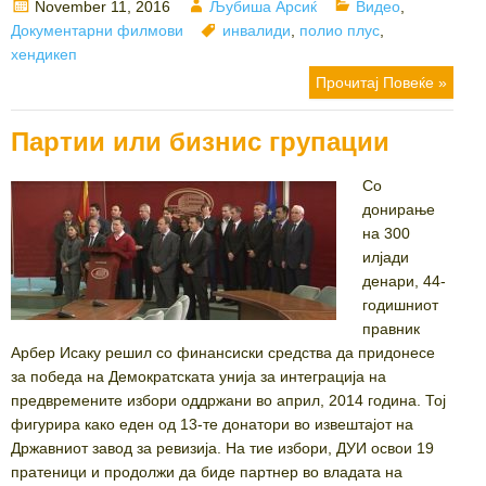
Posted
Author
Categories
November 11, 2016
Љубиша Арсиќ
Видео
,
on
Tags
Документарни филмови
инвалиди
,
полио плус
,
хендикеп
Прочитај Повеќе »
Партии или бизнис групации
Со
донирање
на 300
илјади
денари, 44-
годишниот
правник
Арбер Исаку решил со финансиски средства да придонесе
за победа на Демократската унија за интеграција на
предвремените избори оддржани во април, 2014 година. Тој
фигурира како еден од 13-те донатори во извештајот на
Државниот завод за ревизија. На тие избори, ДУИ освои 19
пратеници и продолжи да биде партнер во владата на