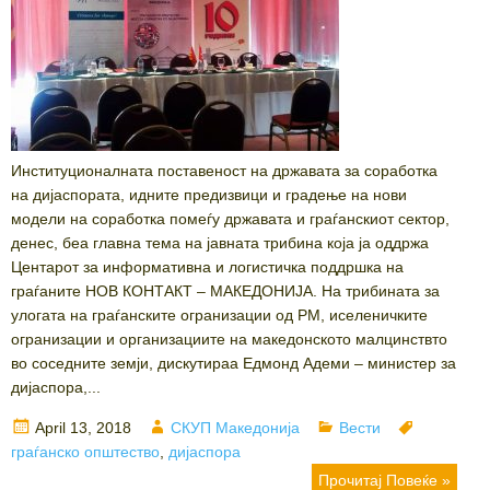
Институционалната поставеност на државата за соработка
на дијаспората, идните предизвици и градење на нови
модели на соработка помеѓу државата и граѓанскиот сектор,
денес, беа главна тема на јавната трибина која ја оддржа
Центарот за информативна и логистичка поддршка на
граѓаните НОВ КОНТАКТ – МАКЕДОНИЈА. На трибината за
улогата на граѓанските огранизации од РМ, иселеничките
огранизации и организациите на македонското малцинствто
во соседните земји, дискутираа Едмонд Адеми – министер за
дијаспора,...
Posted
Author
Categories
Tags
April 13, 2018
СКУП Македонија
Вести
on
граѓанско општество
,
дијаспора
Прочитај Повеќе »