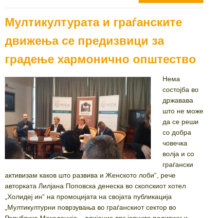
Мултикултурата и граѓанските
движења се предизвици за
градење хармонично општество
Нема
состојба во
државава
што не може
да се реши
со добра
човечка
волја и со
граѓански
активизам каков што развива и Женското лоби“, рече
авторката Лилјана Поповска денеска во скопскиот хотел
„Холидеј ин“ на промоцијата на својата публикација
„Мултикултурни поврзувања во граѓанскиот сектор во
Република Македонија – влијание врз јавните политики и