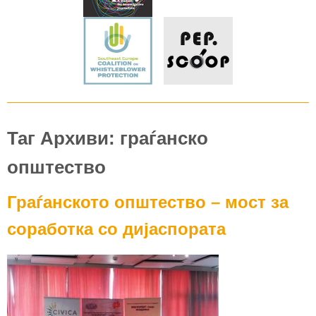
Таг Архиви: граѓанско
општество
Граѓанското општество – мост за
соработка со дијаспората