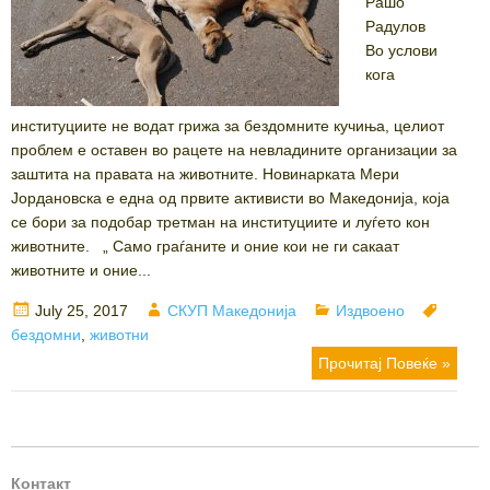
Рашо
Радулов
Во услови
кога
институциите не водат грижа за бездомните кучиња, целиот
проблем е оставен во рацете на невладините организации за
заштита на правата на животните. Новинарката Мери
Јордановска е една од првите активисти во Македонија, која
се бори за подобар третман на институциите и луѓето кон
животните. „ Само граѓаните и оние кои не ги сакаат
животните и оние...
Posted
Author
Categories
Tags
July 25, 2017
СКУП Македонија
Издвоено
on
бездомни
,
животни
Прочитај Повеќе »
Контакт