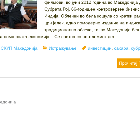
филмови, во јуни 2012 година во Македонија 
Субрата Рој, 66-годишен контроверзен бизни
Индија. Облечен во бела кошула со кратки ра
црн јелек, едно помодерно издание на индис
традиционална облека, тој во Македонија бе
на домашната економија. Се сретна со поголемиот дел...
Author
Categories
Tags
СКУП Македонија
Истражување
инвестиции
,
сахара
,
субр
Прочитај 
кедонија