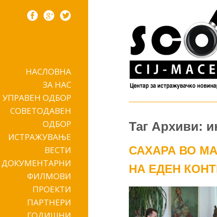
НАСЛОВНА
Skip to content
ЗА НАС
УПРАВЕН ОДБОР
СОВЕТОДАВЕН
ОДБОР
Таг Архиви: 
ИСТРАЖУВАЊЕ
САХАРА ВО М
ВЕСТИ
ДОКУМЕНТАРНИ
НА ЕДЕН КОН
ФИЛМОВИ
ПРОЕКТИ
ПАРТНЕРИ
ГОДИШНИ