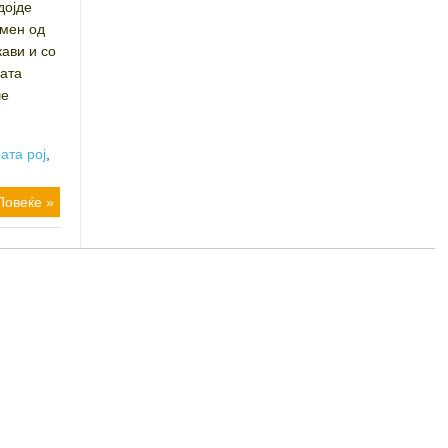
дојде
смен од
кави и со
ката
ше
ата рој
,
Повеќе »