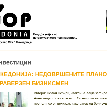
инвестиции
АКЕДОНИЈА: НЕДОВРШЕНИТЕ ПЛАН
ТРАВЕРЗЕН БИЗНИСМЕН
Автори: Џелал Незири, Жаклина Хаџи-зафиро
Александар Божиновски Со широка насмевк
преполн со оптимизам, како актер од боливуд