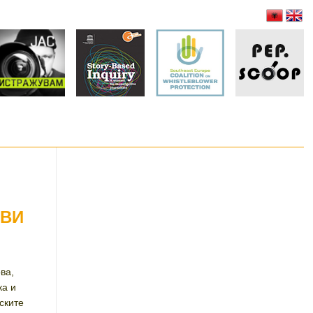
ОВИ
ва,
а и
ските