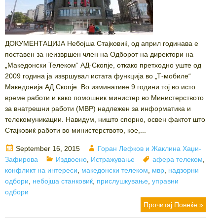
ДОКУМЕНТАЦИЈА Небојша Стајковиќ, од април годинава е
поставен за неизвршен член на Одборот на директори на
„Македонски Телеком“ АД-Скопје, откако претходно уште од
2009 година ја извршувал истата функција во „Т-мобиле“
Македонија АД Скопје. Во изминативе 9 години тој во исто
време работи и како помошник министер во Министерството
за внатрешни работи (МВР) надлежен за информатика и
телекомуникации. Навидум, ништо спорно, освен фактот што
Стајковиќ работи во министерството, кое,...
Posted
Author
September 16, 2015
Горан Лефков и Жаклина Хаџи-
on
Categories
Tags
Зафирова
Издвоено
,
Истражување
афера телеком
,
конфликт на интереси
,
македонски телеком
,
мвр
,
надзорни
одбори
,
небојша станковиќ
,
прислушкување
,
управни
одбори
Прочитај Повеќе »