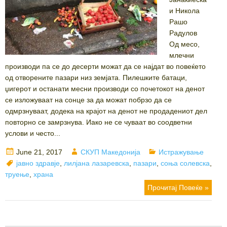
и Никола
Рашо
Радулов
Од месо,
млечни
производи па се до десерти можат да се најдат во повеќето
од отворените пазари низ земјата. Пилешките батаци,
џигерот и останати месни производи со почетокот на денот
се изложуваат на сонце за да можат побрзо да се
одмрзнуваат, додека на крајот на денот не продадениот дел
повторно се замрзнува. Иако не се чуваат во соодветни
услови и често...
Posted
Author
Categories
June 21, 2017
СКУП Македонија
Истражување
on
Tags
јавно здравје
,
лилјана лазаревска
,
пазари
,
соња солевска
,
труење
,
храна
Прочитај Повеќе »