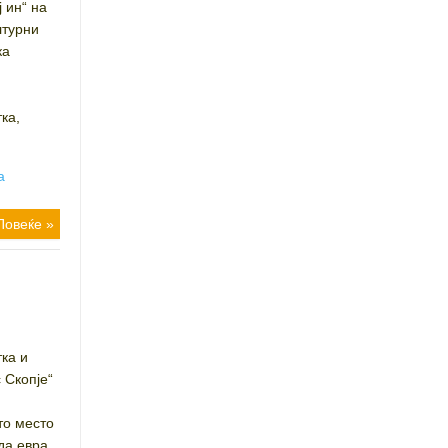
 ин“ на
лтурни
ка
ка,
а
Повеќе »
ка и
 Скопје“
и
то место
да евра