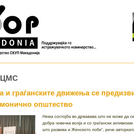
МЦМС
а и граѓанските движења се предизв
рмонично општество
Нема состојба во државава што не може да с
добра човечка волја и со граѓански активизам
што развива и Женското лоби“, рече авторкат