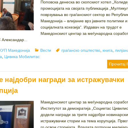
Поповска денеска во скопскиот хотел „Холидеј
промоцијата на својата публикација „Мултику
поврзувања во граѓанскиот сектор во Републи
Македонија – влијание врз јавните политики и
социјалната кохезија“. Издавач на трудот е
Македонскиот центар за меѓународна соработ
 Александар...
uthor
Categories
Tags
КУП Македонија
Вести
граѓанско општество
,
книга
,
лилјан
а
,
Цивика Мобилитас
Прочитај 
е најдобри награди за истражувачки
пција
Македонскиот центар за меѓународна соработ
Институтот за демократија „Социетас Цивилис
додели награди за трите најдобри новинарск
истражувачки стории на тема корупција. Прво
го освои сторијата „Владата потроши милијар