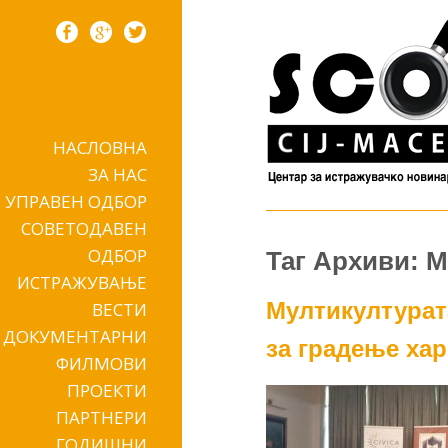
НАСЛОВНА
Skip to content
ЗА НАС
УПРАВЕН ОДБОР
СОВЕТОДАВЕН
ОДБОР
Таг Архиви: 
ИСТРАЖУВАЊЕ
Мултикултурат
ВЕСТИ
ДОКУМЕНТАРНИ
за градење ха
ФИЛМОВИ
ПРОЕКТИ
ПАРТНЕРИ
ГОДИШНИ