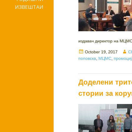
ИЗВЕШТАИ
издавач директор на МЦМС
Posted
A
October 19, 2017
С
on
поповска
,
МЦМС
,
промоциј
Доделени трит
стории за кору