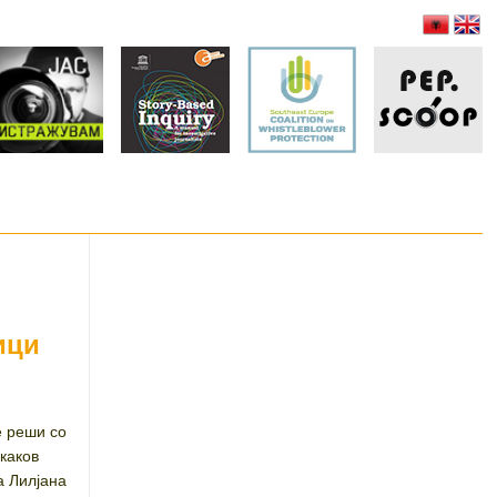
ици
е реши со
 каков
а Лилјана