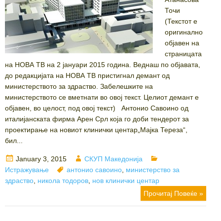
Точи
(Текстот е
оригинално
објавен на
страницата
на НОВА ТВ на 2 јануари 2015 година. Веднаш по објавата,
до редакцијата на НОВА ТВ пристигнал демант од
министерството за здраство. Забелешките на
министерството се вметнати во овој текст. Целиот демант е
објавен, во целост, под овој текст) Антонио Савоино од
италијанската фирма Арен Срл која го доби тендерот за
проектирање на новиот клинички центар„Мајка Тереза“,
бил...
Posted
Author
Categories
January 3, 2015
СКУП Македонија
on
Tags
Истражување
антонио савоино
,
министерство за
здраство
,
никола тодоров
,
нов клинички центар
Прочитај Повеќе »