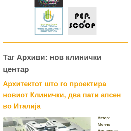
Таг Архиви: нов клинички
центар
Архитектот што го проектира
новиот Клинички, два пати апсен
во Италија
Автор:
Менче
Атанасова