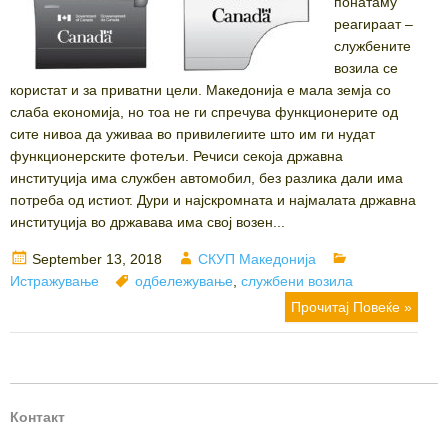
понатаму
реагираат –
службените
возила се
користат и за приватни цели. Македонија е мала земја со
слаба економија, но тоа не ги спречува функционерите од
сите нивоа да уживаа во привилегиите што им ги нудат
функционерските фотељи. Речиси секоја државна
институција има службен автомобил, без разлика дали има
потреба од истиот. Дури и најскромната и најмалата државна
институција во државава има свој возен...
Posted
Author
Categories
September 13, 2018
СКУП Македонија
on
Tags
Истражување
одбележување
,
службени возила
Прочитај Повеќе »
Контакт