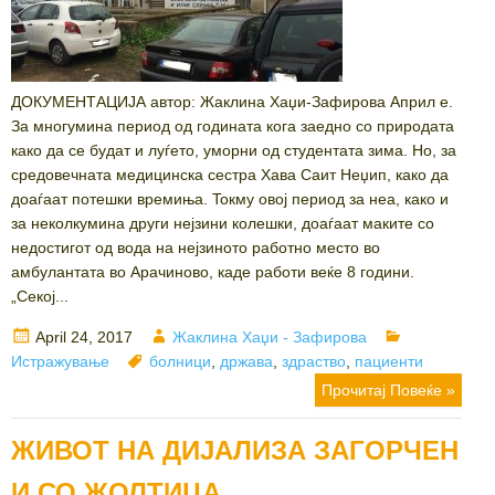
ДОКУМЕНТАЦИЈА автор: Жаклина Хаџи-Зафирова Април е.
За многумина период од годината кога заедно со природата
како да се будат и луѓето, уморни од студентата зима. Но, за
средовечната медицинска сестра Хава Саит Неџип, како да
доаѓаат потешки времиња. Toкму овој период за неа, како и
за неколкумина други нејзини колешки, доаѓаат маките со
недостигот од вода на нејзиното работно место во
амбулантата во Арачиново, каде работи веќе 8 години.
„Секој...
Posted
Author
Categories
April 24, 2017
Жаклина Хаџи - Зафирова
on
Tags
Истражување
болници
,
држава
,
здраство
,
пациенти
Прочитај Повеќе »
ЖИВОТ НА ДИЈАЛИЗА ЗАГОРЧЕН
И СО ЖОЛТИЦА