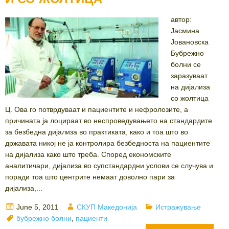
автор:
Јасмина
Јовановска
Бубрежно
болни се
заразуваат
на дијализа
со жолтица
Ц. Ова го потврдуваат и пациентите и нефролозите, а
причината ја лоцираат во неспроведувањето на стандардите
за безбедна дијализа во практиката, како и тоа што во
државата никој не ја контролира безбедноста на пациентите
на дијализа како што треба. Според економските
аналитичари, дијализа во супстандардни услови се случува и
поради тоа што центрите немаат доволно пари за
дијализа,...
Posted
Author
Categories
June 5, 2011
СКУП Македонија
Истражување
on
Tags
бубрежно болни
,
пациенти