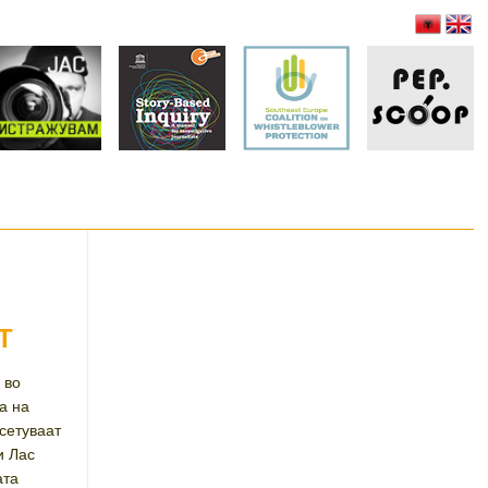
Т
 во
а на
тсетуваат
и Лас
ата