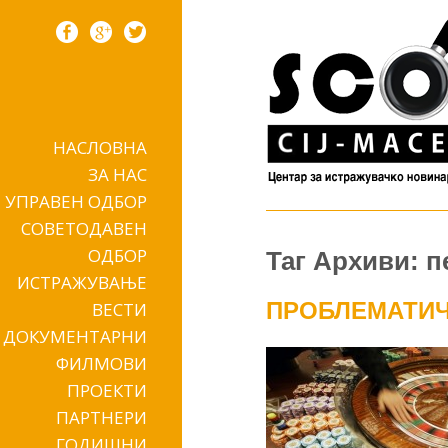
НАСЛОВНА
Skip to content
ЗА НАС
УПРАВЕН ОДБОР
СОВЕТОДАВЕН
ОДБОР
Таг Архиви: 
ИСТРАЖУВАЊЕ
ПРОБЛЕМАТИЧ
ВЕСТИ
ДОКУМЕНТАРНИ
ФИЛМОВИ
ПРОЕКТИ
ПАРТНЕРИ
ГОДИШНИ