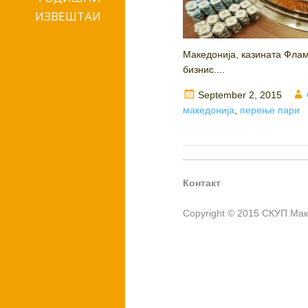
ИЗВЕШТАИ
Македонија, казината Флами
бизнис....
Posted
September 2, 2015
on
македонија
,
перење пари
Контакт
Copyright © 2015 СКУП Ма