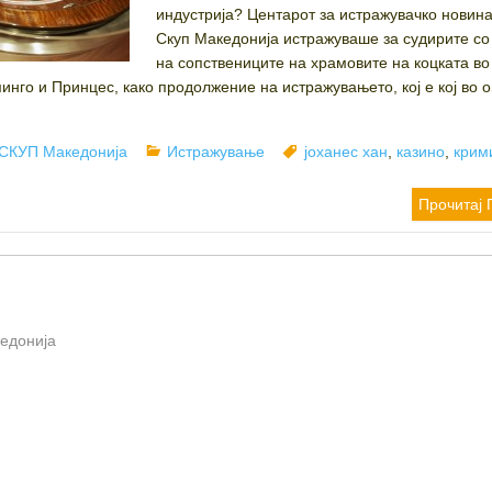
индустрија? Центарот за истражувачко новин
Скуп Македонија истражуваше за судирите со
на сопствениците на храмовите на коцката во
нго и Принцес, како продолжение на истражувањето, кој е кој во о
Author
Categories
Tags
СКУП Македонија
Истражување
јоханес хан
,
казино
,
крим
Прочитај 
кедонија