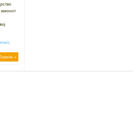
арство
 законот
вој
инал
,
Повеќе »