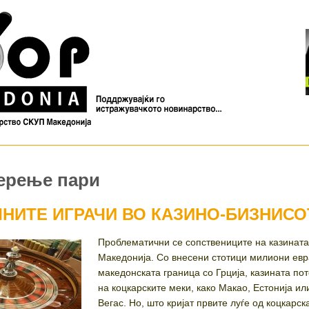
перење пари
НИТЕ ИГРАЧИ ВО КАЗИНО-БИЗНИСО
Проблематични се сопствениците на казината
Македонија. Со внесени стотици милиони евр
македонската граница со Грција, казината по
на коцкарските меки, како Макао, Естонија ил
Вегас. Но, што кријат првите луѓе од коцкарск