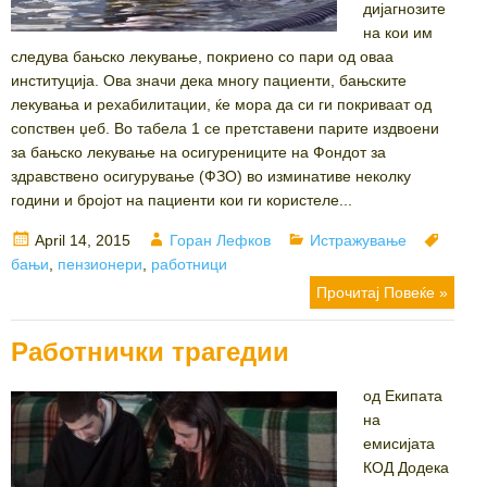
дијагнозите
на кои им
следува бањско лекување, покриено со пари од оваа
институција. Ова значи дека многу пациенти, бањските
лекувања и рехабилитации, ќе мора да си ги покриваат од
сопствен џеб. Во табела 1 се претставени парите издвоени
за бањско лекување на осигурениците на Фондот за
здравствено осигурување (ФЗО) во изминативе неколку
години и бројот на пациенти кои ги користеле...
Posted
Author
Categories
Tags
April 14, 2015
Горан Лефков
Истражување
on
бањи
,
пензионери
,
работници
Прочитај Повеќе »
Работнички трагедии
од Екипата
на
емисијата
КОД Додека