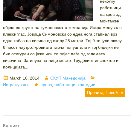
неколку
работници
на кров од
монтажен
објект во кругот на кумановската компанија Искра менувале
плексиглас, Јовица Симоновски со една нога стапнал врз
една табла на висина од околу 25 метри. Тој 9-ти јули околу
8 часот наутро, кровната табла попуштила и тој бидејќи не
бил осигурен со јаже или со појас паѓа од големата
височина. Загинува на лице место. Трудовиот инспектор и
полицијата...
Posted
Author
Categories
March 10, 2014
СКУП Македонија
on
Tags
Истражување
права
,
работници
,
трагедии
Прочитај Повеќе »
Контакт