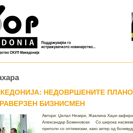
ахара
АКЕДОНИЈА: НЕДОВРШЕНИТЕ ПЛАН
ТРАВЕРЗЕН БИЗНИСМЕН
Автори: Џелал Незири, Жаклина Хаџи-зафиро
Александар Божиновски Со широка насмевк
преполн со оптимизам, како актер од боливуд