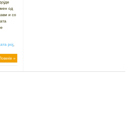
дојде
смен од
кави и со
ката
ше
ата рој
,
Повеќе »