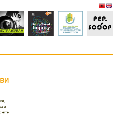
ОВИ
ва,
а и
ските