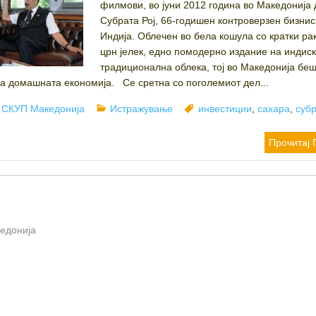
филмови, во јуни 2012 година во Македонија 
Субрата Рој, 66-годишен контроверзен бизни
Индија. Облечен во бела кошула со кратки ра
црн јелек, едно помодерно издание на индис
традиционална облека, тој во Македонија бе
на домашната економија. Се сретна со поголемиот дел...
Author
Categories
Tags
СКУП Македонија
Истражување
инвестиции
,
сахара
,
субр
Прочитај 
кедонија