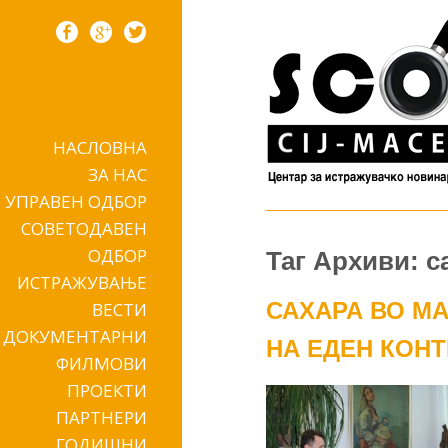
НАСЛОВНА
Skip to content
ЗА НАС
УПРАВЕН ОДБОР
СОВЕТОДАВЕН
ОДБОР
Таг Архиви: с
ИСТРАЖУВАЊЕ
САХАРА ВО М
ВЕСТИ
ДОКУМЕНТАРНИ
НА ЕДЕН КОН
ФИЛМОВИ
ПРОЕКТИ
ПАРТНЕРИ
ГОДИШНИ