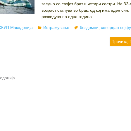
заедно со својот брат и четири сестри. На 32
возраст стапува во брак, од кој има еден син. 
разведува по една година....
Author
Categories
Tags
СКУП Македонија
Истражување
бездомни
,
северџан сејф
Прочитај 
кедонија