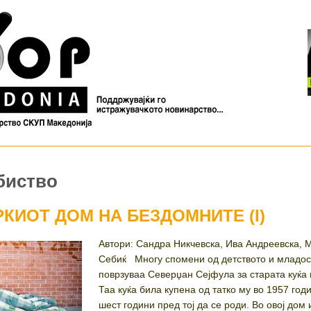
биство
РКИОТ ДОМ НА БЕЗДОМНИТЕ (I)
Автори: Сандра Никчевска, Ива Андреевска, 
Себиќ Многу спомени од детството и младос
поврзуваа Северџан Сејфула за старата куќа 
Таа куќа била купена од татко му во 1957 год
шест години пред тој да се роди. Во овој дом