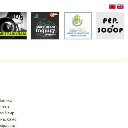
Моника
та го
во Чаир.
ина, само
 израснал