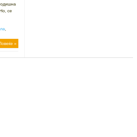
-годишна
Но, се
ула
,
Повеќе »