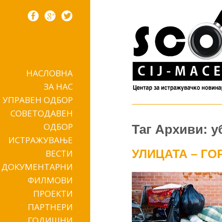
НАСЛОВНА
Skip to content
ЗА НАС
УПРАВЕН ОДБОР
СОВЕТОДАВЕН
ОДБОР
Таг Архиви: у
ИСТРАЖУВАЊЕ
УЛИЦАТА – ГО
ВЕСТИ
ДОКУМЕНТАРНИ
ФИЛМОВИ
ПРОЕКТИ
ПАРТНЕРИ
ГОДИШНИ