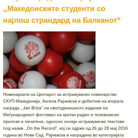
,,Македонските студенти со
најлош страндард на Балканот”
Новинарката на Центарот за истражувачко новинарство
СКУП-Македонија, Ангела Рајчевска е добитник на втората
награда ,,Jan Briza“ на овогодинешното издание на
Меѓународниот фестивал на кратки радио и телевизиски
прилози и печатени, односно онлајн истражувачки текстови
под назив ,,On the Record”, кој се одржа од 26 до 28 мај 2016
година во Нови Сад. Рајчевска е наградена во категоријата