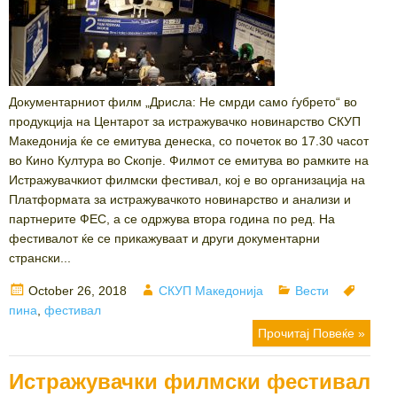
Документарниот филм „Дрисла: Не смрди само ѓубрето“ во
продукција на Центарот за истражувачко новинарство СКУП
Македонија ќе се емитува денеска, со почеток во 17.30 часот
во Кино Култура во Скопје. Филмот се емитува во рамките на
Истражувачкиот филмски фестивал, кој е во организација на
Платформата за истражувачкото новинарство и анализи и
партнерите ФЕС, а се одржува втора година по ред. На
фестивалот ќе се прикажуваат и други документарни
странски...
Posted
Author
Categories
Tags
October 26, 2018
СКУП Македонија
Вести
on
пина
,
фестивал
Прочитај Повеќе »
Истражувачки филмски фестивал