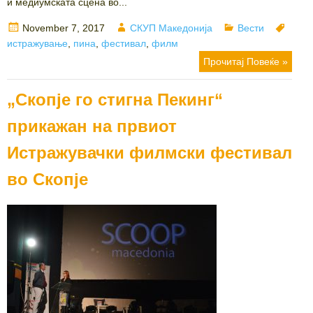
и медиумската сцена во...
Posted
Author
Categories
Tags
November 7, 2017
СКУП Македонија
Вести
on
истражување
,
пина
,
фестивал
,
филм
Прочитај Повеќе »
„Скопје го стигна Пекинг“
прикажан на првиот
Истражувачки филмски фестивал
во Скопје