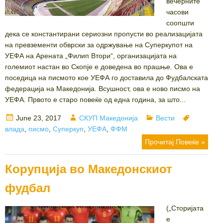
вечерните
часови
соопшти
дека се константирани сериозни пропусти во реализацијата
на превзементи обврски за одржување на Суперкупот на
УЕФА на Арената „Филип Втори“, организацијата на
големиот настан во Скопје е доведена во прашње. Ова е
поседица на писмото кое УЕФА го доставила до Фудбалската
федерација на Македонија. Всушност, ова е ново писмо на
УЕФА. Првото е старо повеќе од една година, за што...
Posted
Author
Categories
Tags
June 23, 2017
СКУП Македонија
Вести
on
влада
,
писмо
,
Суперкуп
,
УЕФА
,
ФФМ
Прочитај Повеќе »
Корупција во Македонскиот
фудбал
(„Сторијата
е