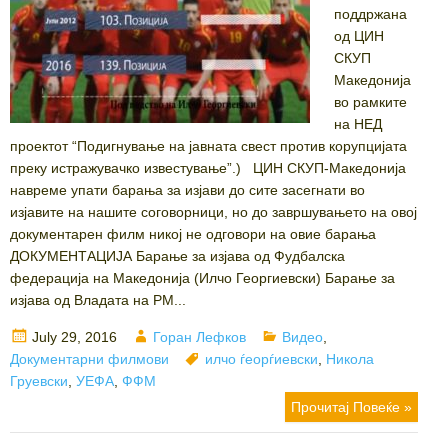
поддржана
од ЦИН
СКУП
Македонија
во рамките
на НЕД
проектот “Подигнување на јавната свест против корупцијата
преку истражувачко известување”.) ЦИН СКУП-Македонија
навреме упати барања за изјави до сите засегнати во
изјавите на нашите соговорници, но до завршувањето на овој
документарен филм никој не одговори на овие барања
ДОКУМЕНТАЦИЈА Барање за изјава од Фудбалска
федерација на Македонија (Илчо Георгиевски) Барање за
изјава од Владата на РМ...
Posted
Author
Categories
July 29, 2016
Горан Лефков
Видео
,
on
Tags
Документарни филмови
илчо ѓеорѓиевски
,
Никола
Груевски
,
УЕФА
,
ФФМ
Прочитај Повеќе »