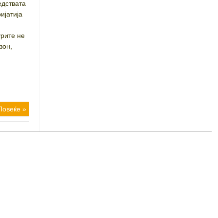
едствата
ијатија
урите не
зон,
Повеќе »