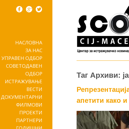
НАСЛОВНА
Skip to content
ЗА НАС
УПРАВЕН ОДБОР
СОВЕТОДАВЕН
ОДБОР
Таг Архиви: ј
ИСТРАЖУВАЊЕ
Репрезентација
ВЕСТИ
ДОКУМЕНТАРНИ
апетити како 
ФИЛМОВИ
ПРОЕКТИ
ПАРТНЕРИ
ГОДИШНИ