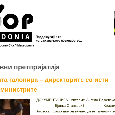
авни претпријатија
та галопира – директорите со исти
и министрите
ДОКУМЕНТАЦИЈА Авторки: Ангела Рајчевск
Бјанка Станковиќ Kристи
Атовска Само две од вкупно девет агенции в