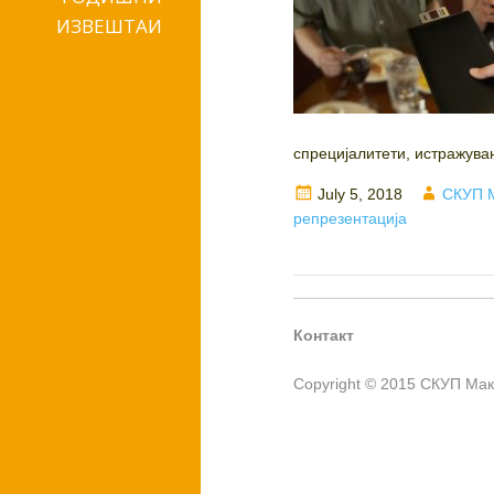
ИЗВЕШТАИ
спрецијалитети, истражува
Posted
Author
July 5, 2018
СКУП 
on
репрезентација
Контакт
Copyright © 2015 СКУП Ма