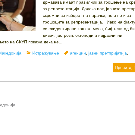
државава имаат правилник за трошење на ср
за репрезентација. Додека пак, јавните претпр
скромни во изборот на нарачки, но и не и за
трошоците за репрезентација. Иако на факт
се евидентирани коњско месо, бифтеци од би
дивеч, јастрози, октоподи и најразлични
њето на СКУП покажа дека не...
Categories
Tags
Македонија
Истражување
агенции
,
јавни претпријатија
,
Прочитај 
кедонија