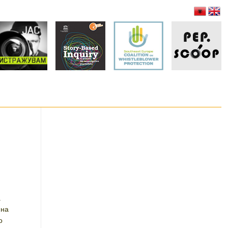
а
на
о