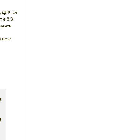
а ДИК, се
 е 8.3
оценти.
а не е
и
м