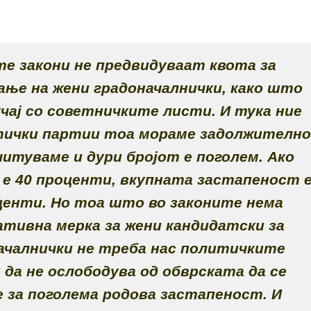
е закони не предвидуваат квота за
ање на жени градоначалнички, како што
учај со советничките листи. И тука ние
тички партии тоа мораме задолжителн
читуваме и дури бројот е поголем. Ако
 е 40 проценти, вкупната застапеност 
центи. Но тоа што во законите нема
тивна мерка за жени кандидатски за
ачалнички не треба нас политичките
 да не ослободува од обврската да се
 за поголема родова застапеност. И