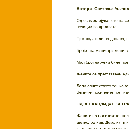
Автори: Светлана Унков
Од осамостојувањето па се
позиции во државата.
Претседатели на држава, в
Бројот на министри жени в
Мал број на жени биле пр
Жените се претставени еди
Дали општеството тешко го
физички посилните, т.е. ма
ОД 301 КАНДИДАТ ЗА Г
Жените по политиката, цел
далеку од нив. Доколку ги 
за да имаат некакви квоти.