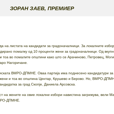
ЗОРАН ЗАЕВ, ПРЕМИЕР
еда на листата на кандидати за градоначалници. За локалните избо
дирано помалку од 10 проценти жени за градоначалници. Од вкупн
 и тоа во помалите општини како што се Арачиново, Петровец, Моги
аро Нагоричане.
циската ВМРО-ДПМНЕ. Оваа партија има поднесено кандидатури за
 жени и тоа во општина Центар, Крушево и Берово. Но, ВМРО-ДПМН
андидатка за град Скопје, Даниела Арсовска.
т на жените на овие локални избори навистина загрижува, вели М
ВМРО-ДПМНЕ.