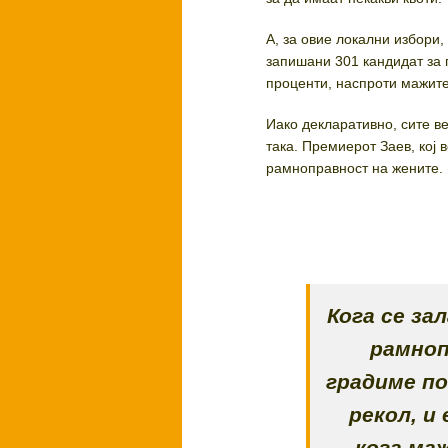
А, за овие локални избори,
запишани 301 кандидат за 
проценти, наспроти мажите
Иако декларативно, сите в
така. Премиерот Заев, кој 
рамноправност на жените.
Кога се за
рамноп
градиме по
рекол, и
кога ма