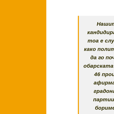
Нашит
кандидир
тоа е сл
како поли
да го по
обврската
46 про
афирма
градон
партии
бориме