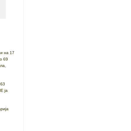
ри на 17
о 69
ла,
 63
Е ја
арија