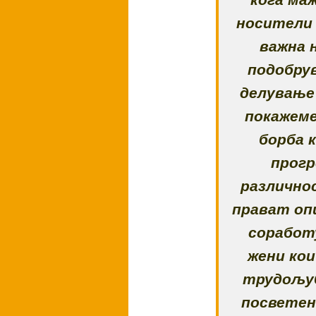
носители 
важна 
подобру
делување
покажеме
борба 
прогр
различнос
прават оп
соработ
жени ко
трудољуб
посветен