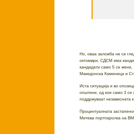
Но, оваа заложба не се гл
октомври, СДСМ има канди
кандидати само 5 се жени,
Македонска Каменица и Ст
Иста ситуација и во опози
општини, од кои само 3 се
поддржуваат независната к
Процентуалната застапенос
Митева портпаролка на 