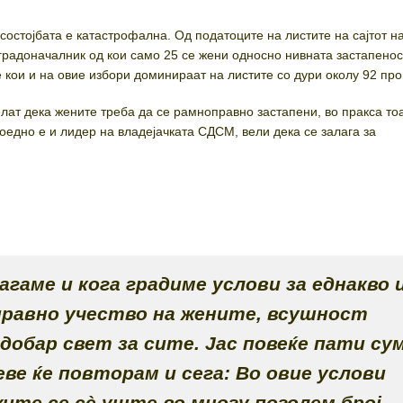
 состојбата е катастрофална. Од податоците на листите на сајтот н
градоначалник од кои само 25 се жени односно нивната застапеност
 кои и на овие избори доминираат на листите со дури околу 92 пр
елат дека жените треба да се рамноправно застапени, во пракса то
воедно е и лидер на владејачката СДСМ, вели дека се залага за
лагаме и кога градиме услови за еднакво 
равно учество на жените, всушност
добар свет за сите. Јас повеќе пати су
 еве ќе повторам и сега: Во овие услови
жите се сѐ уште во многу поголем број