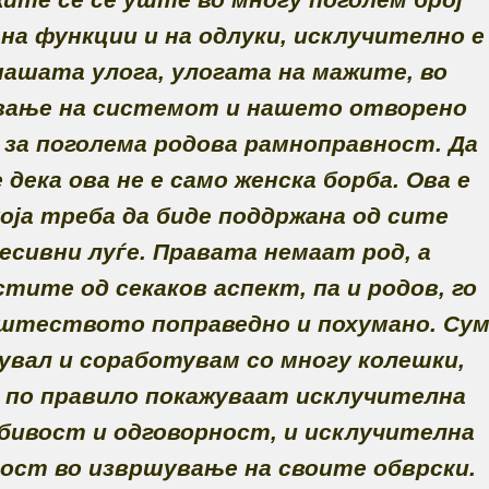
на функции и на одлуки, исклучително е
нашата улога, улогата на мажите, во
вање на системот и нашето отворено
 за поголема родова рамноправност. Да
 дека ова не е само женска борба. Ова е
која треба да биде поддржана од сите
есивни луѓе. Правата немаат род, а
тите од секаков аспект, па и родов, го
штеството поправедно и похумано. Су
увал и соработувам со многу колешки,
и по правило покажуваат исклучителна
ивост и одговорност, и исклучителна
ост во извршување на своите обврски.