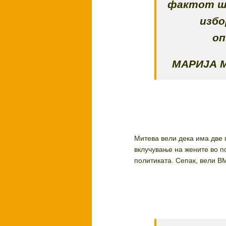
фактот шт
избо
оп
МАРИЈА 
Митева вели дека има две 
вклучување на жените во п
политиката. Сепак, вели 