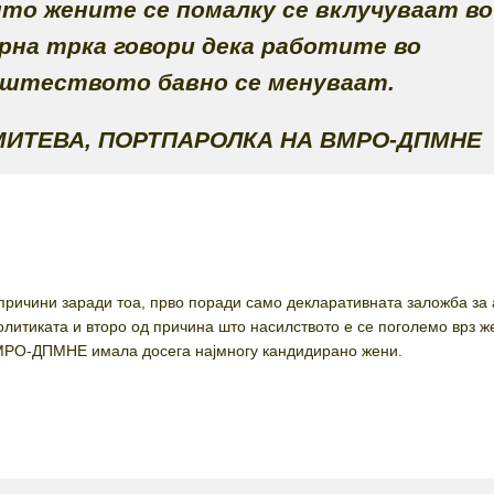
о жените се помалку се вклучуваат во
рна трка говори дека работите во
штеството бавно се менуваат.
МИТЕВА, ПОРТПАРОЛКА НА ВМРО-ДПМНЕ
причини заради тоа, прво поради само декларативната заложба за 
олитиката и второ од причина што насилството е се поголемо врз ж
ВМРО-ДПМНЕ имала досега најмногу кандидирано жени.