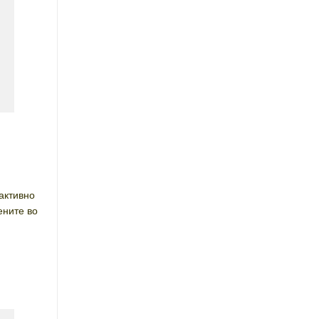
активно
ените во