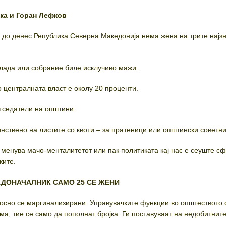
ска и
Горан Лефков
 до денес Република Северна Македонија нема жена на трите најз
лада или собрание биле исклучиво мажи.
о централната власт е околу 20 проценти.
етседатели на општини.
нствено на листите со квоти – за пратеници или општински советни
 менува мачо-менталитетот или пак политиката кај нас е сеуште с
жите.
РАДОНАЧАЛНИК САМО 25 СЕ ЖЕНИ
осно се маргинализирани. Управувачките функции во општеството 
има, тие се само да пополнат бројка. Ги поставуваат на недобитнит