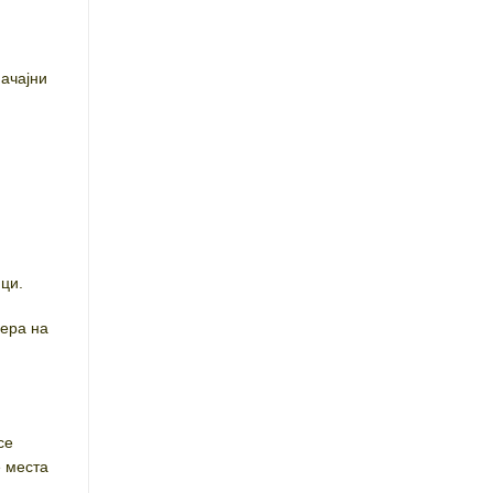
начајни
ци.
фера на
се
е места