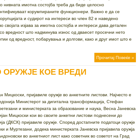
о нивната имотна состојба треба да биде целосно
ентификуваат корумпираните функционери. Важно е да се
орупцијата и судирот на интереси во член 82 е наведено
о својата изјава за имотна состојба и интереси дава детален
со вредност што надминува износ од дваесет просечни нето
тии од вредност, побарувања и долгови, како и друг имот што е
Прочитај Повеќе »
 ОРУЖЈЕ КОЕ ВРЕДИ
н Мицкоски, пријавиле оружје во анкетните листови. Најчесто е
едонија Министерот за дигитална трансформација, Стефан
етезани и министерката за образование и наука, Весна Јаневска
јан Мицкоски кои во своите анкетни листови поднесени до
ја (ДКСК) пријавиле оружје. Според достапните податоци оружје
ки и Муртезани, додека министерката Јаневска пријавила оружја
ндоновски во анкетниот лист како советник во советот на Град