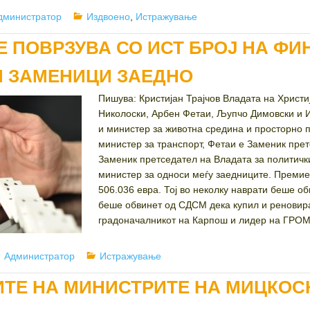
uthor
Categories
дминистратор
Издвоено
,
Истражување
Е ПОВРЗУВА СО ИСТ БРОЈ НА Ф
И ЗАМЕНИЦИ ЗАЕДНО
Пишува: Кристијан Трајчов Владата на Христ
Николоски, Арбен Фетаи, Љупчо Димовски и 
и министер за животна средина и просторно 
министер за транспорт, Фетаи е Заменик пре
Заменик претседател на Владата за политичк
министер за односи меѓу заедниците. Премиер
506.036 евра. Тој во неколку наврати беше об
беше обвинет од СДСМ дека купил и реновирал
градоначалникот на Карпош и лидер на ГРОМ 
Author
Categories
Администратор
Истражување
ТЕ НА МИНИСТРИТЕ НА МИЦКОС