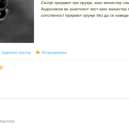
Скопје пријавил три оружја, како министер 
Андоновски во анкетниот лист како министер 
сопственост пријавил оружје без да се наведе 
Author
Categories
Администратор
Истражување
р
кедонија