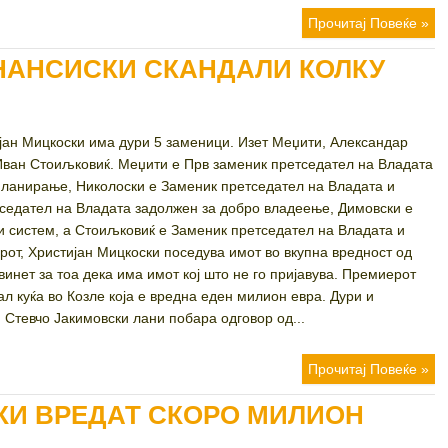
Прочитај Повеќе »
ИНАНСИСКИ СКАНДАЛИ КОЛКУ
ијан Мицкоски има дури 5 заменици. Изет Меџити, Александар
Иван Стоиљковиќ. Меџити е Прв заменик претседател на Владата
планирање, Николоски е Заменик претседател на Владата и
тседател на Владата задолжен за добро владеење, Димовски е
и систем, а Стоиљковиќ е Заменик претседател на Владата и
от, Христијан Мицкоски поседува имот во вкупна вредност од
винет за тоа дека има имот кој што не го пријавува. Премиерот
 куќа во Козле која е вредна еден милион евра. Дури и
Стевчо Јакимовски лани побара одговор од...
Прочитај Повеќе »
КИ ВРЕДАТ СКОРО МИЛИОН