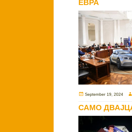
ЕВРА
Posted
September 19, 2024
on
САМО ДВАЈЦ