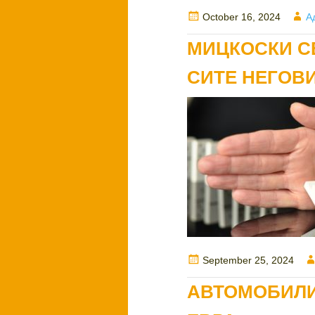
Posted
A
October 16, 2024
А
on
МИЦКОСКИ С
СИТЕ НЕГОВ
Posted
September 25, 2024
on
АВТОМОБИЛИ