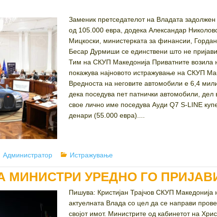
Заменик претседателот на Владата задолжен 
од 105.000 евра, додека Александар Николовс
Мицкоски, министерката за финансии, Гордан
Бесар Дурмиши се единствени што не пријави
Тим на СКУП Македонија Приватните возила н
покажува најновото истражување на СКУП Мак
Вредноста на неговите автомобили е 6,4 мили
дека поседува пет патнички автомобили, дел во
свое лично име поседува Ауди Q7 S-LINE купен
денари (55.000 евра)....
Author
Categories
Администратор
Истражување
А МИНИСТРИ УРЕДНО ГО ПРИЈАВ
Пишува: Кристијан Трајчов СКУП Македонија 
актуелната Влада со цел да се направи прове
својот имот. Министрите од кабинетот на Хрис