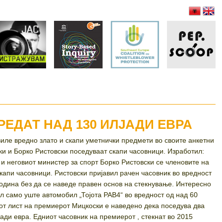
ЕДАТ НАД 130 ИЛЈАДИ ЕВРА
иле вредно злато и скапи уметнички предмети во своите анкетни
и и Борко Ристовски поседуваат скапи часовници. Изработил:
и неговиот министер за спорт Борко Ристовски се членовите на
капи часовници. Ристовски пријавил рачен часовник во вредност
 година без да се наведе правен основ на стекнување. Интересно
ил само уште автомобил „Тојота РАВ4“ во вредност од над 60
иот лист на премиерот Мицкоски е наведено дека поседува два
ади евра. Едниот часовник на премиерот , стекнат во 2015