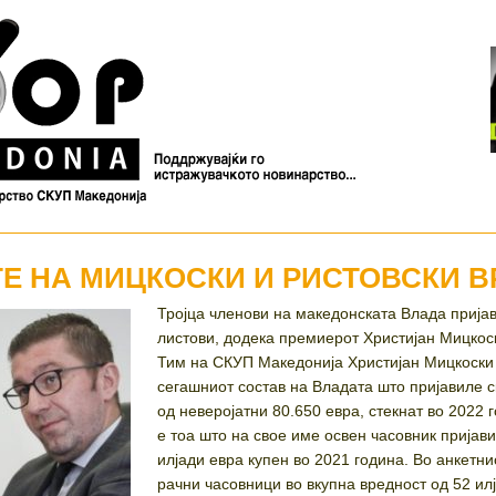
 НА МИЦКОСКИ И РИСТОВСКИ ВР
Тројца членови на македонската Влада пријав
листови, додека премиерот Христијан Мицкоск
Тим на СКУП Македонија Христијан Мицкоски 
сегашниот состав на Владата што пријавиле с
од неверојатни 80.650 евра, стекнат во 2022
е тоа што на свое име освен часовник пријав
илјади евра купен во 2021 година. Во анкетн
рачни часовници во вкупна вредност од 52 илј