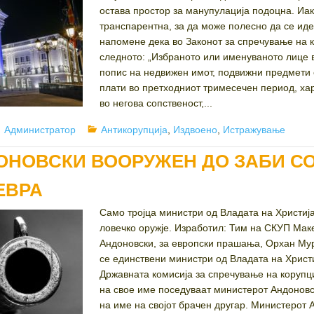
остава простор за манупулација подоцна. Иак
транспарентна, за да може полесно да се ид
напомене дека во Законот за спречување на к
следното: „Избраното или именуваното лице в
попис на недвижен имот, подвижни предмети 
плати во претходниот тримесечен период, хар
во негова сопственост,...
Author
Categories
Администратор
Антикорупција
,
Издвоено
,
Истражување
ОНОВСКИ ВООРУЖЕН ДО ЗАБИ СО
ЕВРА
Само тројца министри од Владата на Христија
ловечко оружје. Изработил: Тим на СКУП Мак
Андоновски, за европски прашања, Орхан Мур
се единствени министри од Владата на Христи
Државната комисија за спречување на корупци
на свое име поседуваат министерот Андоновс
на име на својот брачен другар. Министерот А