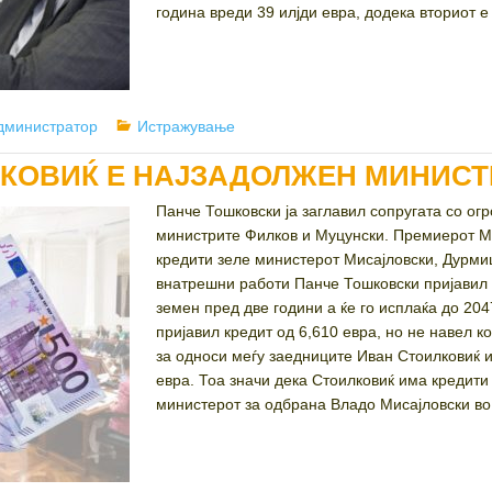
година вреди 39 илјди евра, додека вториот е
uthor
Categories
дминистратор
Истражување
КОВИЌ Е НАЈЗАДОЛЖЕН МИНИСТ
Панче Тошковски ја заглавил сопругата со огр
министрите Филков и Муцунски. Премиерот Ми
кредити зеле министерот Мисајловски, Дурми
внатрешни работи Панче Тошковски пријавил к
земен пред две години а ќе го исплаќа до 20
пријавил кредит од 6,610 евра, но не навел ко
за односи меѓу заедниците Иван Стоилковиќ им
евра. Тоа значи дека Стоилковиќ има кредити
министерот за одбрана Владо Мисајловски во 