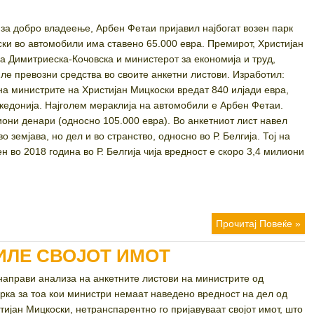
за добро владеење, Арбен Фетаи пријавил најбогат возен парк
ки во автомобили има ставено 65.000 евра. Премирот, Христијан
а Димитриеска-Кочовска и министерот за економија и труд,
ле превозни средства во своите анкетни листови. Изработил:
а министрите на Христијан Мицкоски вредат 840 илјади евра,
едонија. Најголем мераклија на автомобили е Арбен Фетаи.
они денари (односно 105.000 евра). Во анкетниот лист навел
 земјава, но дел и во странство, односно во Р. Белгија. Тој на
 во 2018 година во Р. Белгија чија вредност е скоро 3,4 милиони
Прочитај Повеќе »
ИЛЕ СВОЈОТ ИМОТ
направи анализа на анкетните листови на министрите од
рка за тоа кои министри немаат наведено вредност на дел од
тијан Мицкоски, нетранспарентно го пријавуваат својот имот, што