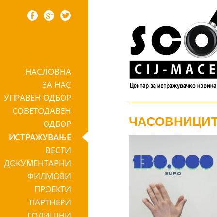
НАСЛОВНА
Skip to content
ЗА НАС
УПРАВЕН ОДБОР
СОВЕТОДАВЕН
ЧАСОВНИЦИТЕ
ОДБОР
ИСТРАЖУВАЊЕ
ВЕСТИ
ДОКУМЕНТАРНИ
ФИЛМОВИ
ПРОЕКТИ
ПАРТНЕРИ
ГОДИШНИ