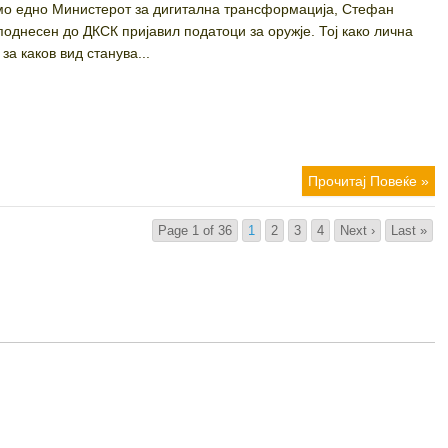
само едно Министерот за дигитална трансформација, Стефан
поднесен до ДКСК пријавил податоци за оружје. Тој како лична
за каков вид станува...
Прочитај Повеќе »
Page 1 of 36
1
2
3
4
Next ›
Last »