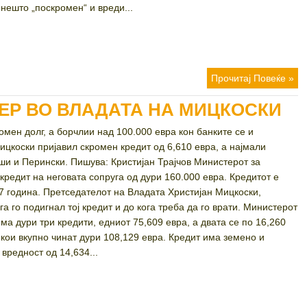
 нешто „поскромен“ и вреди...
Прочитај Повеќе »
ЕР ВО ВЛАДАТА НА МИЦКОСКИ
омен долг, а борчлии над 100.000 евра кон банките се и
цкоски пријавил скромен кредит од 6,610 евра, а најмали
ши и Перински. Пишува: Кристијан Трајчов Министерот за
редит на неговата сопруга од дури 160.000 евра. Кредитот е
47 година. Претседателот на Владата Христијан Мицкоски,
га го подигнал тој кредит и до кога треба да го врати. Министерот
а дури три кредити, едниот 75,609 евра, а двата се по 16,260
 кои вкупно чинат дури 108,129 евра. Кредит има земено и
вредност од 14,634...