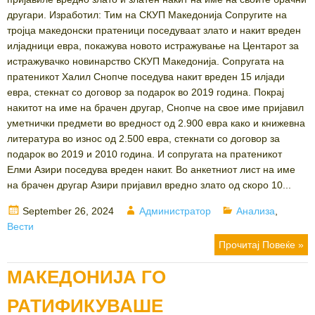
другари. Изработил: Тим на СКУП Македонија Сопругите на
тројца македонски пратеници поседуваат злато и накит вреден
илјадници евра, покажува новото истражување на Центарот за
истражувачко новинарство СКУП Македонија. Сопругата на
пратеникот Халил Снопче поседува накит вреден 15 илјади
евра, стекнат со договор за подарок во 2019 година. Покрај
накитот на име на брачен другар, Снопче на свое име пријавил
уметнички предмети во вредност од 2.900 евра како и книжевна
литература во износ од 2.500 евра, стекнати со договор за
подарок во 2019 и 2010 година. И сопругата на пратеникот
Елми Азири поседува вреден накит. Во анкетниот лист на име
на брачен другар Азири пријавил вредно злато од скоро 10...
Posted
Author
Categories
September 26, 2024
Администратор
Анализа
,
on
Вести
Прочитај Повеќе »
МАКЕДОНИЈА ГО
РАТИФИКУВАШЕ