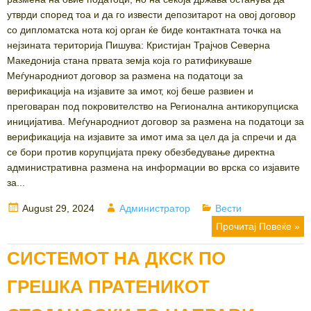
утврди според тоа и да го извести депозитарот на овој договор
со дипломатска нота кој орган ќе биде контактната точка на
нејзината територија Пишува: Кристијан Трајчов Северна
Македонија стана првата земја која го ратификуваше
Меѓународниот договор за размена на податоци за
верификација на изјавите за имот, кој беше развиен и
преговаран под покровителство на Регионална антикорупциска
иницијатива. Меѓународниот договор за размена на податоци за
верификација на изјавите за имот има за цел да ја спречи и да
се бори против корупцијата преку обезбедување директна
административна размена на информации во врска со изјавите
за...
Posted
Author
Categories
August 29, 2024
Администратор
Вести
on
Прочитај Повеќе »
СИСТЕМОТ НА ДКСК ПО
ГРЕШКА ПРАТЕНИКОТ