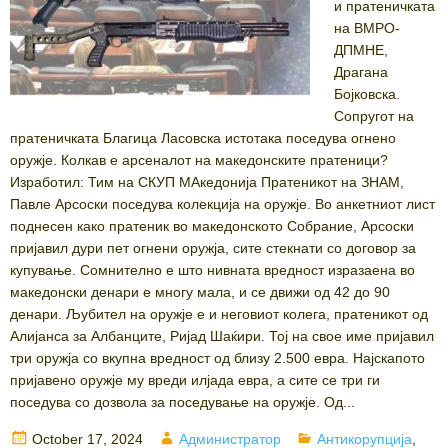
и пратеничката
на ВМРО-
ДПМНЕ,
Драгана
Бојковска.
Сопругот на
пратеничката Благица Ласовска истотака поседува огнено
оружје. Колкав е арсеналот на македонските пратеници?
Изработил: Тим на СКУП МАкедонија Пратеникот на ЗНАМ,
Павле Арсоски поседува колекција на оружје. Во анкетниот лист
поднесен како пратеник во македонското Собрание, Арсоски
пријавил дури пет огнени оружја, сите стекнати со договор за
купување. Сомнително е што нивната вредност изразаена во
македонски денари е многу мала, и се движи од 42 до 90
денари. Љубител на оружје е и неговиот колега, пратеникот од
Алијанса за Албанците, Ријад Шаќири. Тој на свое име пријавил
три оружја со вкупна вредност од близу 2.500 евра. Најскапото
пријавено оружје му вреди илјада евра, а сите се три ги
поседува со дозвола за поседување на оружје. Од...
Posted
Author
Categories
October 17, 2024
Администратор
Антикорупција
,