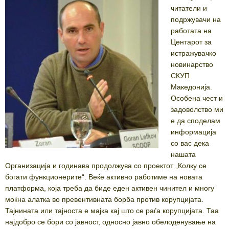
читатели и
подржувачи на
работата на
Центарот за
истражувачко
новинарство
СКУП
Македонија.
Особена чест и
задоволство ми
е да споделам
информација
со вас дека
нашата
Организација и годинава продолжува со проектот „Колку се
богати функционерите“. Веќе активно работиме на новата
платформа, која треба да биде еден активен чинител и многу
моќна алатка во превентивната борба против корупцијата.
Тајнината или тајноста е мајка кај што се раѓа корупцијата. Таа
најдобро се бори со јавност, односно јавно обелоденување на