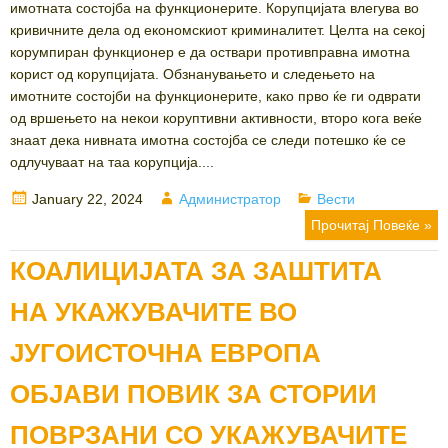
имотната состојба на функционерите. Корупцијата влегува во
кривичните дела од економскиот криминалитет. Целта на секој
корумпиран функционер е да оствари противправна имотна
корист од корупцијата. Обзнанувањето и следењето на
имотните состојби на функционерите, како прво ќе ги одврати
од вршењето на некои коруптивни активности, второ кога веќе
знаат дека нивната имотна состојба се следи потешко ќе се
одлучуваат на таа корупција....
Posted
Author
Categories
January 22, 2024
Администратор
Вести
on
Прочитај Повеќе »
КОАЛИЦИЈАТА ЗА ЗАШТИТА
НА УКАЖУВАЧИТЕ ВО
ЈУГОИСТОЧНА ЕВРОПА
ОБЈАВИ ПОВИК ЗА СТОРИИ
ПОВРЗАНИ СО УКАЖУВАЧИТЕ