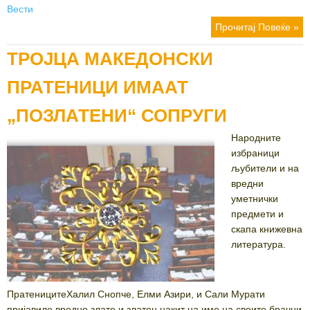
on
Вести
Прочитај Повеќе »
ТРОЈЦА МАКЕДОНСКИ
ПРАТЕНИЦИ ИМААТ
„ПОЗЛАТЕНИ“ СОПРУГИ
Народните
избраници
љубители и на
вредни
уметнички
предмети и
скапа книжевна
литература.
ПратеницитеХалил Снопче, Елми Азири, и Сали Мурати
пријавиле вредно злато и златен накит на име на своите брачни