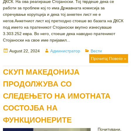
ДКСК. На ова реагираше Стојаноски. Тој тврдеше дека се
работи за проблем кој го има Државната комисија за
спречување корупција и дека тој анкетен лист не е
негов.Анкетниот лист кој претходно стоеше во базата на ДКСК
под името на пратеникот Стојаноски вкупно изнесуваше
3.303.252 евра. Во него, стоеше дека наводно пратеникот
Стојаноски на свое име пријавил...
Posted
Author
Categories
August 22, 2024
Администратор
Вести
on
Прочитај Повеќе »
СКУП МАКЕДОНИЈА
ПРОДОЛЖУВА СО
СЛЕДЕЊЕТО НА ИМОТНАТА
СОСТОЈБА НА
ФУНКЦИОНЕРИТЕ
Почитувани,