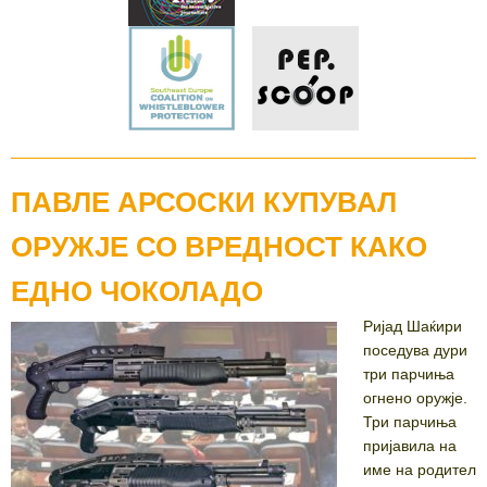
ПАВЛЕ АРСОСКИ КУПУВАЛ
ОРУЖЈЕ СО ВРЕДНОСТ КАКО
ЕДНО ЧОКОЛАДО
Ријад Шаќири
поседува дури
три парчиња
огнено оружје.
Три парчиња
пријавила на
име на родител