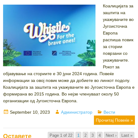
Коалицијата за
заштита на
укажувачите во
Југоисточна
Европа
распиша повик
за стории
поврзани со
укажувачите.
Рокот за
објавување на сториите е 30 јуни 2024 година. Повеќе
информации за овој повик може да добиете во линкот подолу.
Коалицијата за заштита на укажувачите во Југоисточна Европа е
формирана во 2015 година. Во нејзе членуваат околу 50
организации од Југоисточна Европа.
Posted
Author
Categories
September 10, 2023
Администратор
Вести
on
Прочитај Повеќе »
Оставете
Page 1 of 22
1
2
3
4
Next ›
Last »