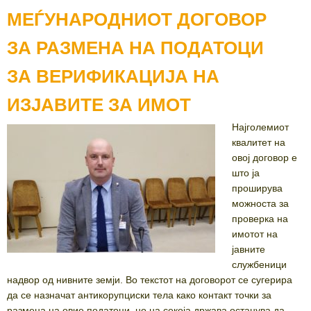
МЕЃУНАРОДНИОТ ДОГОВОР
ЗА РАЗМЕНА НА ПОДАТОЦИ
ЗА ВЕРИФИКАЦИЈА НА
ИЗЈАВИТЕ ЗА ИМОТ
Најголемиот
квалитет на
овој договор е
што ја
проширува
можноста за
проверка на
имотот на
јавните
службеници
надвор од нивните земји. Во текстот на договорот се сугерира
да се назначат антикорупциски тела како контакт точки за
размена на овие податоци, но на секоја држава останува да