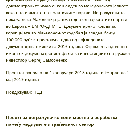
документраците имаа силен оддек во македонската јавност,
како што е имотот на политичките партии. Истражувањето
покажа дека Македонија ја има една од најбогатите партии
во Европа – ВМРО-ДПМНЕ. Документарниот филм за
корупцијата во Македонскиот фудбал ја гледаа близу
100.000 луѓе и преставува една од најгледаните
документарни емисии за 2016 година. Огромна гледнаност
имаше и докуменатрениот филм за инвестициите на рускиот
инвестиор Сергеј Самсоненко.
Проектот започна на 1 февруари 2013 година и ќе трае до 1
мај 2019 година.
Поддржувач: НЕД
Проект за истражувачко новинарство и соработка
помеѓу медиумите и граѓанскиот сектор