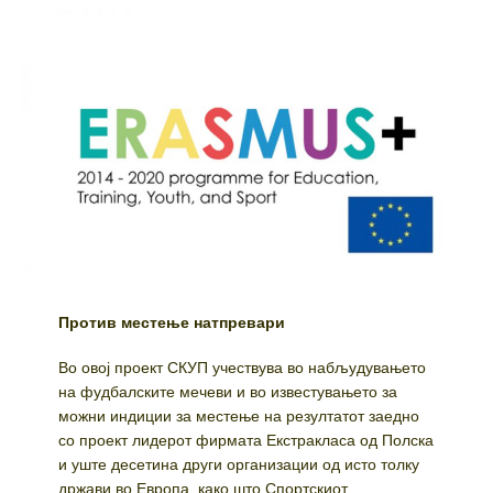
Против местење натпревари
Во овој проект СКУП учествува во набљудувањето
на фудбалските мечеви и во известувањето за
можни индиции за местење на резултатот заедно
со проект лидерот фирмата Екстракласа од Полска
и уште десетина други организации од исто толку
држави во Европа, како што Спортскиот