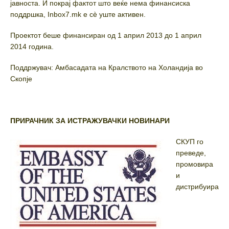
јавноста. И покрај фактот што веќе нема финансиска
поддршка, Inbox7.mk е сè уште активен.
Проектот беше финансиран од 1 април 2013 до 1 април
2014 година.
Поддржувач: Амбасадата на Кралството на Холандија во
Скопје
ПРИРАЧНИК ЗА ИСТРАЖУВАЧКИ НОВИНАРИ
СКУП го
преведе,
промовира
и
дистрибуира