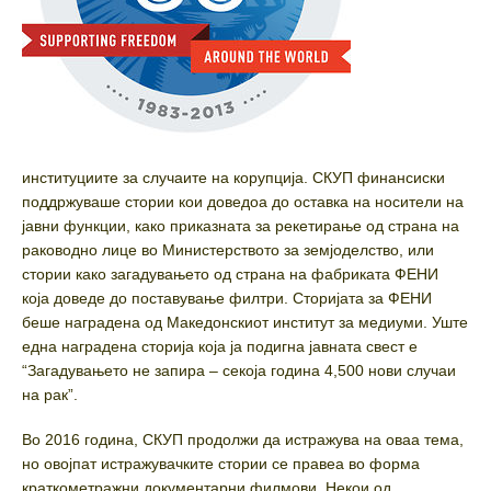
институциите за случаите на корупција. СКУП финансиски
поддржуваше стории кои доведоа до оставка на носители на
јавни функции, како приказната за рекетирање од страна на
раководно лице во Министерството за земјоделство, или
стории како загадувањето од страна на фабриката ФЕНИ
која доведе до поставување филтри. Сторијата за ФЕНИ
беше наградена од Македонскиот институт за медиуми. Уште
една наградена сторија која ја подигна јавната свест е
“Загадувањето не запира – секоја година 4,500 нови случаи
на рак”.
Во 2016 година, СКУП продолжи да истражува на оваа тема,
но овојпат истражувачките стории се правеа во форма
краткометражни документарни филмови. Некои од