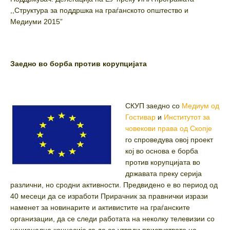
,,Структура за поддршка на граѓанското општество и
Медиуми 2015”
Заедно во борба против корупцијата
СКУП заедно со
Медиум од
Гостивар
и
Институтот за
човекови права од Скопје
го спроведува овој проект
кој во основа е борба
против корупцијата во
државата преку серија
различни, но сродни активности. Предвидено е во период од
40 месеци да се изработи Прирачник за правнички изрази
наменет за новинарите и активистите на граѓанските
организации, да се следи работата на неколку телевизии со
национална концесија за да се утврди пристуството на