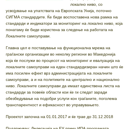
локално ниво, со
усвојување на упатствата на Европската Унија, поточно
СИГМА стандардите. Ќе биде воспоставена нова рамка на
стандарди и индикатори за мониторинг на локално ниво, која
понатаму ќе биде користена за следење на работата на
Локалните самоуправи.
Главна цел е поставување на функционална мрежа на
граѓански организации во неколку региони во Македонија
која ќе послужи во процесот на мониторинг и евалуација на
локалните самоуправи на еден стандардизиран начин што ќе
има посилен ефект врз администрацијата на локалните
самоуправи, а и на политиките на централно и национално
ниво. Локалните самоуправи да имаат единствена листа на
стандарди за повеќе области кои ќе ги следат заради
обезбедување на подобри услуги кон граѓаните, поголема
транспарентност и ефикасност во управувањето.
Проектот започна на 01.01.2017 и ќе трае до 31.12.2018
Поддржувач: Делегација на ЕУ преку ИПА програмата