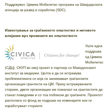
Поддржувач: Цивика Мобилитас програма на Швајцарската
агенција за развој и соработка (SDC).
Известување за граѓанското општество и неговото
влијание врз промените во општеството
Уште една
поддршка
од Цивика
Мобилитас
(СДЦ). СКУП во овој проект е партнер со Македонскиот
институт за медиуми. Целта е да се истражува
проблематиката со која се занимаваат граѓанските
организации грантисти на ЦМ. Преку истражувачките
сториии, двете организации им помагаат на грантистите да
станат повидливи и со тоа поблиски до граѓаните. Проектот
располага со фонд за подршка на новинарите кои ги
изработуваат сториите.