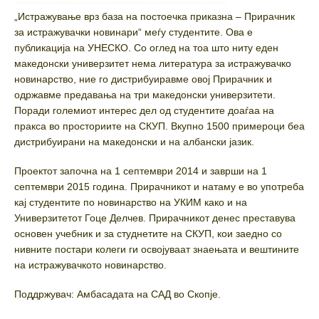
„Истражување врз база на постоечка приказна – Прирачник
за истражувачки новинари“ меѓу студентите. Ова е
публикација на УНЕСКО. Со оглед на тоа што ниту еден
македонски универзитет нема литература за истражувачко
новинарство, ние го дистрибуиравме овој Прирачник и
одржавме предавања на три македонски универзитети.
Поради големиот интерес дел од студентите доаѓаа на
пракса во просториите на СКУП. Вкупно 1500 примероци беа
дистрибуирани на македонски и на албански јазик.
Проектот започна на 1 септември 2014 и заврши на 1
септември 2015 година. Прирачникот и натаму е во употреба
кај студентите по новинарство на УКИМ како и на
Универзитетот Гоце Делчев. Прирачникот денес преставува
основен учебник и за студнетите на СКУП, кои заедно со
нивните постари колеги ги освојуваат знаењата и вештините
на истражувачкото новинарство.
Поддржувач: Амбасадата на САД во Скопје.