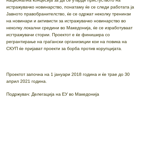
истражувачко новинарство, понатаму ќе се следи работата ја
Јавното правобранителство, ќе се одржат неколку тренинзи
на новинари и активисти за истражувачко новинарство во
неколку локални средини во Македонија, ќе се изработуваат
исгтражувачи стории. Проектот е ќе финишира со
регрантирање на граѓански организиции кои на повика на
СКУП ќе пријават проекти за борба против корупцијата.
Проектот започна на 1 јануари 2018 година и ќе трае до 30
април 2021 година.
Подржувач: Делегација на ЕУ во Македонија