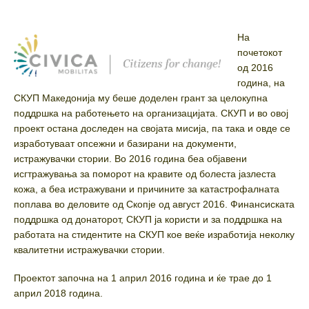
На
почетокот
од 2016
година, на
СКУП Македонија му беше доделен грант за целокупна
поддршка на работењето на организацијата. СКУП и во овој
проект остана доследен на својата мисија, па така и овде се
изработуваат опсежни и базирани на документи,
истражувачки стории. Во 2016 година беа објавени
исгтражувања за поморот на кравите од болеста јазлеста
кожа, а беа истражувани и причините за катастрофалната
поплава во деловите од Скопје од август 2016. Финансиската
поддршка од донаторот, СКУП ја користи и за поддршка на
работата на стидентите на СКУП кое веќе изработија неколку
квалитетни истражувачки стории.
Проектот започна на 1 април 2016 година и ќе трае до 1
април 2018 година.