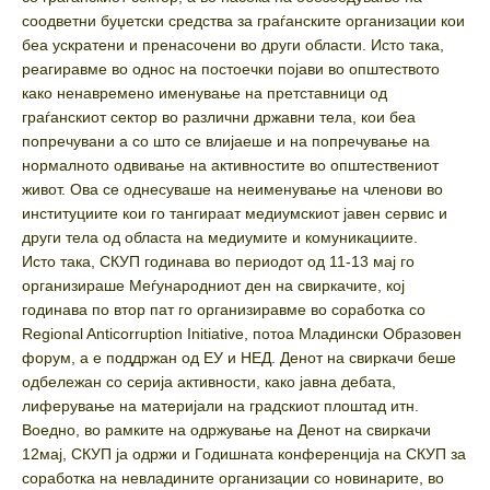
соодветни буџетски средства за граѓанските организации кои
беа ускратени и пренасочени во други области. Исто така,
реагиравме во однос на постоечки појави во општеството
како ненавремено именување на претставници од
граѓанскиот сектор во различни државни тела, кои беа
попречувани а со што се влијаеше и на попречување на
нормалното одвивање на активностите во општествениот
живот. Ова се однесуваше на неименување на членови во
институциите кои го тангираат медиумскиот јавен сервис и
други тела од областа на медиумите и комуникациите.
Исто така, СКУП годинава во периодот од 11-13 мај го
организираше Меѓународниот ден на свиркачите, кој
годинава по втор пат го организиравме во соработка со
Regional Anticorruption Initiative, потоа Младински Образовен
форум, а е поддржан од ЕУ и НЕД. Денот на свиркачи беше
одбележан со серија активности, како јавна дебата,
лиферување на материјали на градскиот плоштад итн.
Воедно, во рамките на одржување на Денот на свиркачи
12мај, СКУП ја одржи и Годишната конференција на СКУП за
соработка на невладините организации со новинарите, во