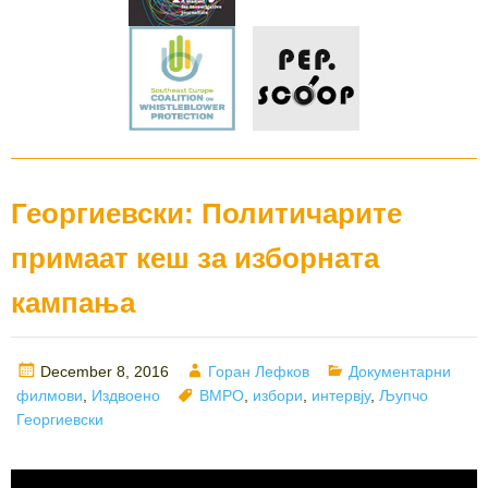
Георгиевски: Политичарите
примаат кеш за изборната
кампања
Posted
Author
Categories
December 8, 2016
Горан Лефков
Документарни
on
Tags
филмови
,
Издвоено
ВМРО
,
избори
,
интервју
,
Љупчо
Георгиевски