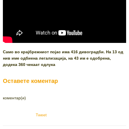
Само во крајбрежниот појас има 416 дивоградби. На 13 од
нив име одбиена легализација, на 43 им е одобрена,
додека 360 чекаат одлука
Оставете коментар
коментар(и)
Tweet