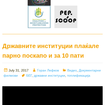
Државните институции плаќале
парно поскапо и за 10 пати
Posted
Author
Categories
July 31, 2017
Горан Лефков
Видео
,
Документарни
on
Tags
филмови
БЕГ
,
државни институции
,
топлификација