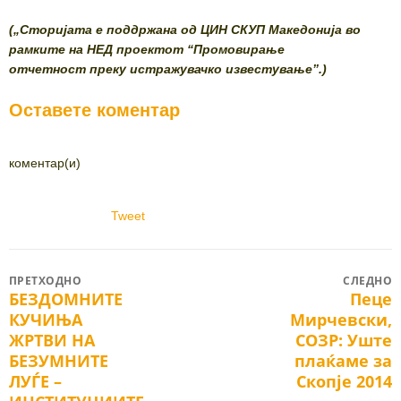
(„Сторијата е поддржана од ЦИН СКУП Македонија во
рамките на НЕД проектот “Промовирање
отчетност
преку истражувачко известување”.)
Оставете коментар
коментар(и)
Tweet
Post
ПРЕТХОДНО
СЛЕДНО
БЕЗДОМНИТЕ
Пеце
Previous
Next
navigation
КУЧИЊА
Мирчевски,
post:
post:
ЖРТВИ НА
СОЗР: Уште
БЕЗУМНИТЕ
плаќаме за
ЛУЃЕ –
Скопје 2014