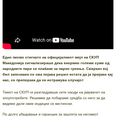
Едно писмо стигнато на официјалниот мејл на СКУП
Македонија сигнализираше дека енормно големи суми од
народните пари се плаќани за парно греење. Свиркач кој
бил запознаен со ова појава решил истата да ја пријави кај
нас, со препорака да се истражува случајот
Тимот на СКУП ги разгледуваше сите наоди на јавувачот на
злоупотребите. Решивме да побараме средба со него за да
видиме дали овие индиции се вистински.
По долго убедување и гаранции за заштита на неговиот