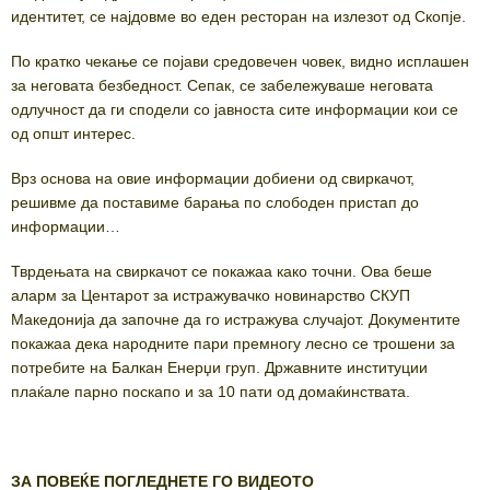
идентитет, се најдовме во еден ресторан на излезот од Скопје.
По крaтко чекање се појави средовечен човек, видно исплашен
за неговата безбедност. Сепак, се забележуваше неговата
одлучност да ги сподели со јавноста сите информации кои се
од општ интерес.
Врз основа на овие информации добиени од свиркачот,
решивме да поставиме барања по слободен пристап до
информации…
Тврдењата на свиркачот се покажаа како точни. Ова беше
аларм за Центарот за истражувачко новинарство СКУП
Македонија да започне да го истражува случајот. Документите
покажаа дека народните пари премногу лесно се трошени за
потребите на Балкан Енерџи груп. Државните институции
плаќале парно поскапо и за 10 пати од домаќинствата.
ЗА ПОВЕЌЕ ПОГЛЕДНЕТЕ ГО ВИДЕОТО