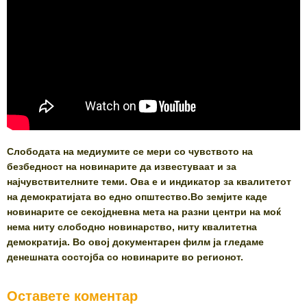
Слободата на медиумите се мери со чувството на
безбедност на новинарите да известуваат и за
најчувствителните теми. Ова е и индикатор за квалитетот
на демократијата во едно општество.Во земјите каде
новинарите се секојдневна мета на разни центри на моќ
нема ниту слободно новинарство, ниту квалитетна
демократија. Во овој документарен филм ја гледаме
денешната состојба со новинарите во регионот.
Оставете коментар