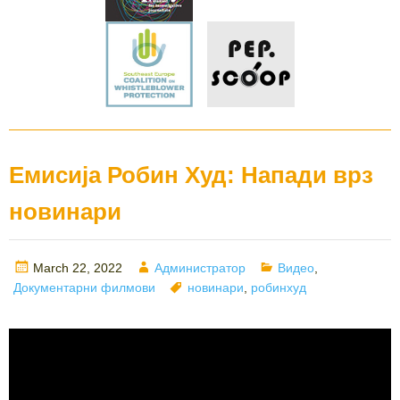
Емисија Робин Худ: Напади врз
новинари
Posted
Author
Categories
March 22, 2022
Администратор
Видео
,
on
Tags
Документарни филмови
новинари
,
робинхуд