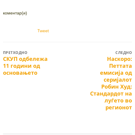
коментар(и)
Tweet
Post
ПРЕТХОДНО
СЛЕДНО
СКУП одбележа
Наскоро:
Previous
Next
navigation
11 години од
Петтата
post:
post:
основањето
емисија од
серијалот
Робин Худ:
Стандардот на
луѓето во
регионот