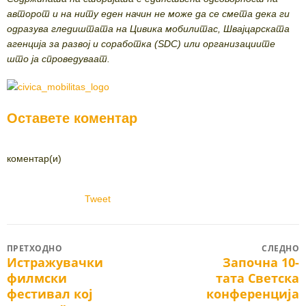
авторот и на ниту еден начин не може да се смета дека ги
одразува гледиштата на Цивика мобилитас, Швајцарската
агенција за развој и соработка (SDC) или организациите
што ја спроведуваат.
Оставете коментар
коментар(и)
Tweet
Post
ПРЕТХОДНО
СЛЕДНО
Истражувачки
Започна 10-
Previous
Next
navigation
филмски
тата Светска
post:
post:
фестивал кој
конференција