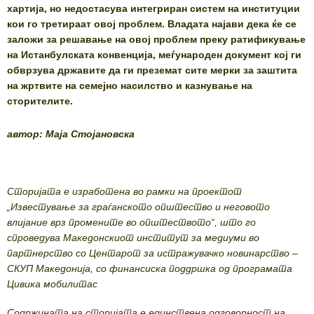
хартија, но недостасува интегриран систем на институции
кои го третираат овој проблем. Владата најави дека ќе се
заложи за решавање на овој проблем преку ратификување
на Истанбулската конвенција, меѓународен документ кој ги
обврзува државите да ги преземат сите мерки за заштита
на жртвите на семејно насилство и казнување на
сторителите.
автор: Маја Стојановска
Сторијата е изработена во рамки на проектот
„Известување за граѓанското општество и неговото
влијание врз промените во општеството“, што го
спроведува Македонскиот институт за медиуми во
партнерство со Центарот за истражувачко новинарство –
СКУП Македонија, со финансиска поддршка од програмата
Цивика мобилитас
Содржината на сторијата е единствена одговорност на