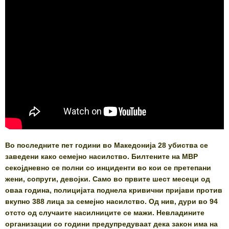
Во последните пет години во Македонија 28 убиства се
заведени како семејно насилство. Билтените на МВР
секојдневно се полни со инциденти во кои се претепани
жени, сопруги, девојки. Само во првите шест месеци од
оваа година, полицијата поднела кривични пријави против
вкупно 388 лица за семејно насилство. Од нив, дури во 94
отсто од случаите насилниците се мажи. Невладините
организации со години предупредуваат дека закон има на