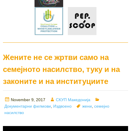
Жените не се жртви само на
семејното насилство, туку и на
законите и на институциите
Posted
Author
Categories
November 9, 2017
СКУП Македонија
on
Tags
Документарни филмови
,
Издвоено
жени
,
семејно
насилство