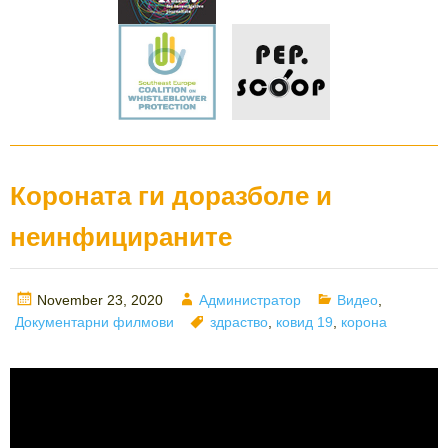
Короната ги доразболе и
неинфицираните
Posted
Author
Categories
November 23, 2020
Администратор
Видео
,
on
Tags
Документарни филмови
здраство
,
ковид 19
,
корона