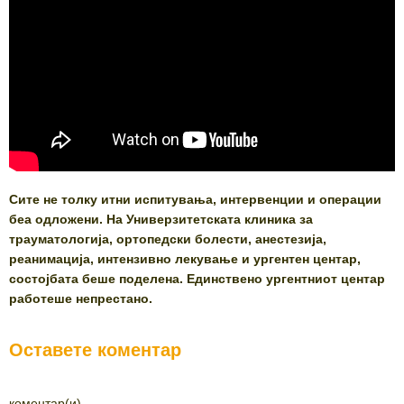
Сите не толку итни испитувања, интервенции и операции
беа одложени. На Универзитетската клиника за
трауматологија, ортопедски болести, анестезија,
реанимација, интензивно лекување и ургентен центар,
состојбата беше поделена. Единствено ургентниот центар
работеше непрестано.
Оставете коментар
коментар(и)