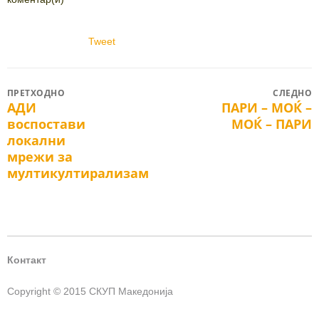
Tweet
Post
ПРЕТХОДНО
СЛЕДНО
АДИ
ПАРИ – МОЌ –
Previous
Next
navigation
воспостави
МОЌ – ПАРИ
post:
post:
локални
мрежи за
мултикултирализам
Контакт
Copyright © 2015 СКУП Македонија