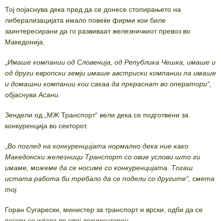
Тој појаснува дека пред да се донесе стопирањето на
либерализацијата имало повеќе фирми кои биле
заинтересирани да го развиваат железничкиот превоз во
Македонија.
„
Имаше компании од Словенија, од Република Чешка, имаше и
од други европски земји имаше австриски компании па имаше
и домашни компании кои сакаа да прераснат во оператори“,
објаснува Асани.
Зендели од „МЖ Транспорт“ вели дека се подготвени за
конкуренција во секторот.
„
Во поглед на конкуренцијата нормално дека ние како
Македонски железници Транспорт со овие услови што ги
имаме, можеме да се носиме со конкуренцијата. Тогаш
истата работа би требало да се подели со другите“, смета
тој.
Горан Сугарески, министер за транспорт и врски, одби да се
појави со изјава во овој документарец.