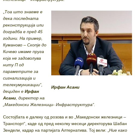
„
Тоа што знаеме е
дека последната
реконструкција или
доградба е пред 45
години. На пример,
Куманово – Скопје до
Кичево имаме пруга
која не задоволува
ниту П од
параметрите за
сигнализација и
телекумуникации“,
Ирфан Асани
дециден е
Ирфан
Асани
, директор на
„Македонски Железници- Инфраструктура“.
Состојбата е далеку од розова и во „Македонски железници –
Транспорт“, каде од пред неколку месеци директорува Шабан
Зендели, кадар на партијата Алтернатива. Тој вели: „
Ние како