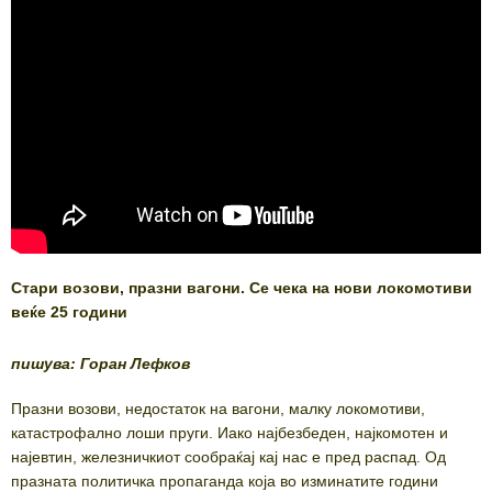
Стари возови, празни вагони. Се чека на нови локомотиви
веќе 25 години
пишува: Горан Лефков
Празни возови, недостаток на вагони, малку локомотиви,
катастрофално лоши пруги. Иако најбезбеден, најкомотен и
најевтин, железничкиот сообраќај кај нас е пред распад. Од
празната политичка пропаганда која во изминатите години