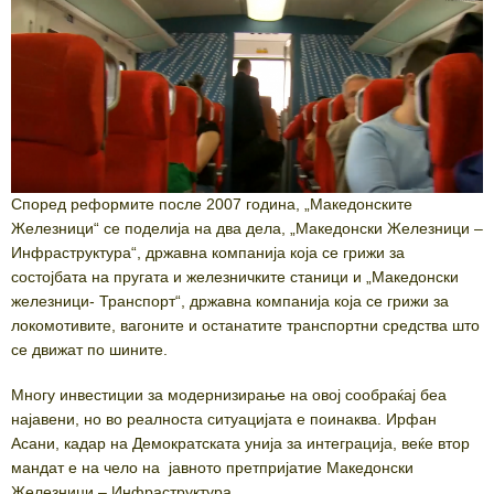
Според реформите после 2007 година, „Македонските
Железници“ се поделија на два дела, „Македонски Железници –
Инфраструктура“, државна компанија која се грижи за
состојбата на пругата и железничките станици и „Македонски
железници- Транспорт“, државна компанија која се грижи за
локомотивите, вагоните и останатите транспортни средства што
се движат по шините.
Многу инвестиции за модернизирање на овој сообраќај беа
најавени, но во реалноста ситуацијата е поинаква. Ирфан
Асани, кадар на Демократската унија за интеграција, веќе втор
мандат е на чело на јавното претпријатие Македонски
Железници – Инфраструктура.