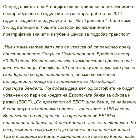
Според анкетата на Агенцијата за регулирање на железничкиот
сектор објавена во годишниот извештај за работа во 2017
година, задоволни од услугата на „МЖ Транспорт“, биле само
9% од патниците. Лошите состојби во железничките
претпријатија значат и изгубени шанси за подобар транспорт.
„Ние имаме материјал што се увезува од странство преку
пристаништето Солун за Цементарница. Бродот е околу
50.000 тони. Во тоа учествува и камионскиот превоз и ние
како железница, бидејќи за 30 дена колку што има има рок за
складирање во пристаништето, не сме во можност
целокупниот товар да го пренесеме во Македонија“,
појаснува Зендели. Тој додава
дека дел од состојбите ќе бидат
ублажени со пари од кредит на Европската банка за обнова и
развој (ЕБОР).
„Со проектот од ЕБОР што беше, се набавени
6 гарнитури за патнички превоз – кинеските и 150 вагони.
Во рамките на тој проект, со кредитот од ЕБОР се
планирани и набавка на 4 локомотиви. Тие се електрични. Во
секој момент очекуваме да ја добиеме првата локомотива.
Таа е товарена во Кина, моментално се наоѓа во Кореа, каде