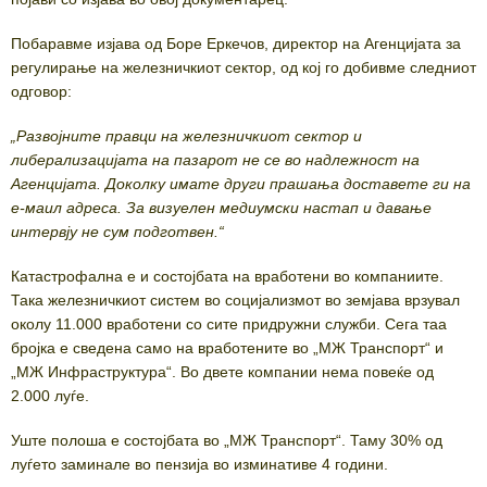
Побаравме изјава од Боре Еркечов, директор на Агенцијата за
регулирање на железничкиот сектор, од кој го добивме следниот
одговор:
„Развојните правци на железничкиот сектор и
либерализацијата на пазарот не се во надлежност на
Агенцијата. Доколку имате други прашања доставете ги на
е-маил адреса. За визуелен медиумски настап и давање
интервју не сум подготвен.“
Катастрофална е и состојбата на вработени во компаниите.
Така железничкиот систем во социјализмот во земјава врзувал
околу 11.000 вработени со сите придружни служби. Сега таа
бројка е сведена само на вработените во „МЖ Транспорт“ и
„МЖ Инфраструктура“. Во двете компании нема повеќе од
2.000 луѓе.
Уште полоша е состојбата во „МЖ Транспорт“. Таму 30% од
луѓето заминале во пензија во изминативе 4 години.