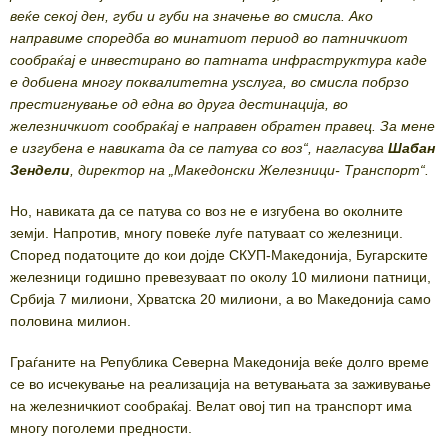
веќе секој ден, губи и губи на значење во смисла. Ако
направиме споредба во минатиот период во патничкиот
сообраќај е инвестирано во патната инфраструктура каде
е добиена многу поквалитетна уѕслуга, во смисла побрзо
престигнување од една во друга дестинација, во
железничкиот сообраќај е направен обратен правец. За мене
е изгубена е навиката да се патува со воз“, нагласува
Шабан
Зендели
, директор на „Македонски Железници- Транспорт“.
Но, навиката да се патува со воз не е изгубена во околните
земји. Напротив, многу повеќе луѓе патуваат со железници.
Според податоците до кои дојде СКУП-Македонија, Бугарските
железници годишно превезуваат по околу 10 милиони патници,
Србија 7 милиони, Хрватска 20 милиони, а во Македонија само
половина милион.
Граѓаните на Република Северна Македонија веќе долго време
се во исчекување на реализација на ветувањата за заживување
на железничкиот сообраќај. Велат овој тип на транспорт има
многу поголеми предности.