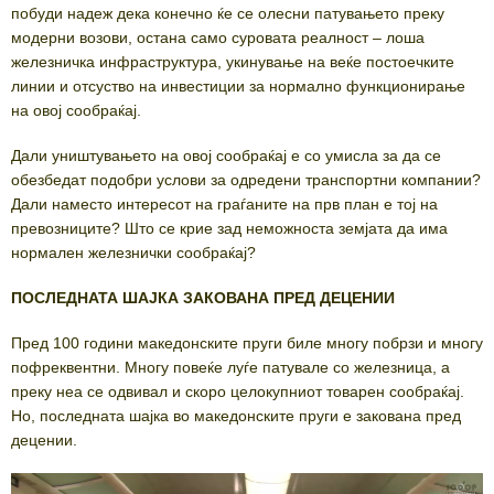
побуди надеж дека конечно ќе се олесни патувањето преку
модерни возови, остана само суровата реалност – лоша
железничка инфраструктура, укинување на веќе постоечките
линии и отсуство на инвестиции за нормално функционирање
на овој сообраќај.
Дали уништувањето на овој сообраќај е со умисла за да се
обезбедат подобри услови за одредени транспортни компании?
Дали наместо интересот на граѓаните на прв план е тој на
превозниците? Што се крие зад неможноста земјата да има
нормален железнички сообраќај?
ПОСЛЕДНАТА ШАЈКА ЗАКОВАНА ПРЕД ДЕЦЕНИИ
Пред 100 години македонските пруги биле многу побрзи и многу
пофреквентни. Многу повеќе луѓе патувале со железница, а
преку неа се одвивал и скоро целокупниот товарен сообраќај.
Но, последната шајка во македонските пруги е закована пред
децении.