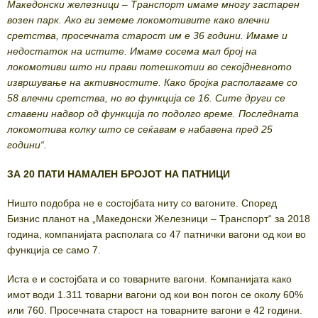
Македонски железници – Транспорт имаме многу застарен
возен парк. Ако ги земеме локомотивите како влечни
сретства, просечната старост им е 36 години. Имаме и
недостаток на истите. Имаме сосема мал број на
локомотиви што ни прави потешкотии во секојдневното
извршување на активностите. Како бројка располагаме со
58 влечни сретства, но во функција се 16. Сите други се
ставени надвор од функција по подолго време. Последната
локомотива колку што се сеќавам е набавена пред 25
години“.
ЗА 20 ПАТИ НАМАЛЕН БРОЈОТ НА ПАТНИЦИ
Ништо подобра не е состојбата ниту со вагоните. Според
Бизнис планот на „Македонски Железници – Транспорт“ за 2018
година, компанијата располага со 47 патнички вагони од кои во
функција се само 7.
Иста е и состојбата и со товарните вагони. Компанијата како
имот води 1.311 товарни вагони од кои вон погон се околу 60%
или 760. Просечната старост на товарните вагони е 42 години.