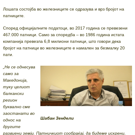
Лошата состојба во железниците се одразува и врз бројот на
патниците.
Според официјалните податоци, во 2017 година се превезени
467.000 патници. Само за споредба – во 1986 година истата
компанија превезла 6,8 милиони патници, што говори дека
бројот на патници во железниците е намален за безмалку 20
пати.
„Не се однесува
само за
Македонија,
туку целиот
балкански
регион
буквално сме
заостанати во
Шабан Зендели
однос на
другите
развиени земји. Патничкиот сообраќај, да бидеме искрени,