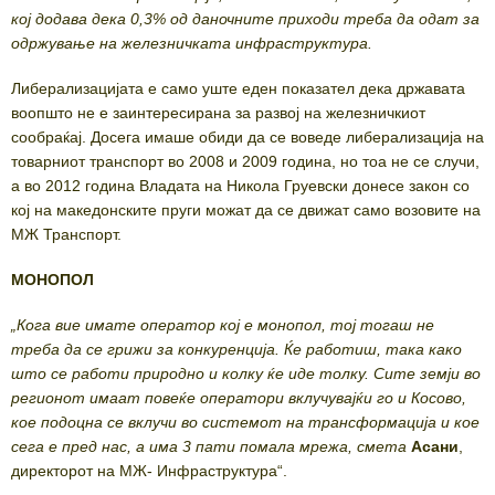
кој додава дека 0,3% од даночните приходи треба да одат за
одржување на железничката инфраструктура.
Либерализацијата е само уште еден показател дека државата
воопшто не е заинтересирана за развој на железничкиот
сообраќај. Досега имаше обиди да се воведе либерализација на
товарниот транспорт во 2008 и 2009 година, но тоа не се случи,
а во 2012 година Владата на Никола Груевски донесе закон со
кој на македонските пруги можат да се движат само возовите на
МЖ Транспорт.
МОНОПОЛ
„Кога вие имате оператор кој е монопол, тој тогаш не
треба да се грижи за конкуренција. Ќе работиш, така како
што се работи природно и колку ќе иде толку. Сите земји во
регионот имаат повеќе оператори вклучувајќи го и Косово,
кое подоцна се вклучи во системот на трансформација и кое
сега е пред нас, а има 3 пати помала мрежа, смета
Асани
,
директорот на МЖ- Инфраструктура“.