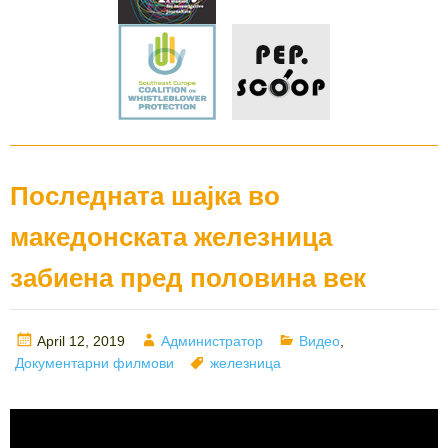
Последната шајка во
македонската железница
забиена пред половина век
Posted
Author
Categories
April 12, 2019
Администратор
Видео
,
on
Tags
Документарни филмови
железница