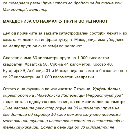
се товараат разни други стоки во бродот за да тргне кон
Македонија“, вели тој.
МАКЕДОНИЈА СО НАЈМАЛКУ ПРУГИ ВО РЕГИОНОТ
Дел од причините за ваквите катастрофални состојби лежат и во
самата железничка инфраструктура. Македонија има убедливо
најмалку пруги од сите земји во регионот.
Словенија има 60 километри пруги на 1.000 километри
квадратни, Хрватска 50, Србија 44 километри, Косово 40,
Бугарија 39, Албанија 31 и Македонија на самото балканско дно
со 27 километри на 1.000 километри квадратни.
Откако е на функција во изминатите 7 години,
Ирфан Асани
,
директорот на „Македонски Железници- Инфраструктура“
тврди дека ја одржуваат железницата во минимални параметри.
„
Сме направиле реконструкција на 30 километри пруга на
две делници од коридор 10 каде немаме вклучено поголеми
мостови или тунели и истотака систем за сигнализација и
телекумуникации. Едната делница од 30 километри не