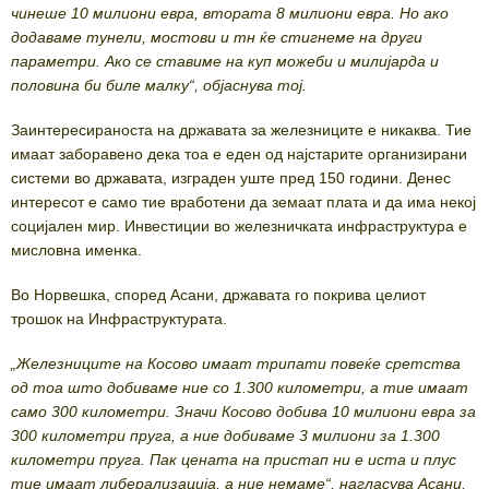
чинеше 10 милиони евра, втората 8 милиони евра. Но ако
додаваме тунели, мостови и тн ќе стигнеме на други
параметри. Ако се ставиме на куп можеби и милијарда и
половина би биле малку“, објаснува тој.
Заинтересираноста на државата за железниците е никаква. Тие
имаат заборавено дека тоа е еден од најстарите организирани
системи во државата, изграден уште пред 150 години. Денес
интересот е само тие вработени да земаат плата и да има некој
социјален мир. Инвестиции во железничката инфраструктура е
мисловна именка.
Во Норвешка, според Асани, државата го покрива целиот
трошок на Инфраструктурата.
„Железниците на Косово имаат трипати повеќе сретства
од тоа што добиваме ние со 1.300 километри, а тие имаат
само 300 километри. Значи Косово добива 10 милиони евра за
300 километри пруга, а ние добиваме 3 милиони за 1.300
километри пруга. Пак цената на пристап ни е иста и плус
тие имаат либерализација, а ние немаме“, нагласува Асани,