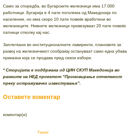
Само за споредба, во Бугарските железници има 17.000
работници. Бугарија е 4 пати поголема од Македонија по
население, но има скоро 10 пати повеќе вработени во
железниците. Нивните железници превезуваат 20 пати повеќе
патници отколку кај нас.
Заплеткани во институционалните лавиринти, плановите за
развој на железничкиот сообраќај остануваат само една убава
приказна која се продава пред секои избори.
* Сторијата е поддржана од ЦИН СКУП Македонија во
рамките на НЕД проектот “Промовирање отчетност
преку истражувачко известување”.
Оставете коментар
коментар(и)
Tweet