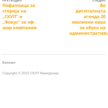
Post
ПРЕТХОДНО
СЛЕДНО
Пофалница за
Во
Previous
Next
navigation
сторија на
дигиталната
post:
post:
„СКУП“ и
агенда 20
„Фокус“ за оф-
милиони евра
шор компании
за обука на
административ
Контакт
Copyright © 2015 СКУП Македонија