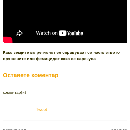
Како земјите во регионот се справуваат со насилството
врз жените или фемицидот како се нарекува
Оставете коментар
коментар(и)
Tweet