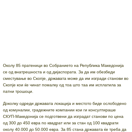
Околу 85 пратеници во Собранието на Република Македонија
се од внатрешноста и од дијаспората. За да им обезбеди
сместување во Скопје, државата може да им изгради станови во
Скопје кои ќе чинат помалку од тоа што таа им исплатила за
патни трошоци.
Доколку одреди државата локација и местото биде ослободено
од комуналии, градежните компании кои ги консултираше
СКУП-Македонија се подготвени да изградат станови по цена
од 300 до 450 евра по квадрат или за стан од 100 квадрати
околу 40.000 до 50.000 евра. За 85 стана државата ќе треба да