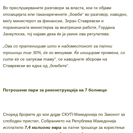
Во преслушкуваните разговори за власта, кои ги објави
опозицијата или таканаречените „бомби“ во разговор, наводно,
меѓу министерот за финансии, Зоран Ставревски и
поранешната министерка за внатрешни работи, Гордана
Јанкулоска, тој најави дека ќе ја укине ова регулатива:
„Ова со пратенициве што е надоместокот за патни
трошоци тие 30%, ќе го менувам. Ќе иницирам промена, со
сите ќе се запукам таму“,
се наводните зборови на
Ставревски во една од „бомбите“.
Потрошени пари за реконструкција на 7 болници
Според бројките до кои дојде СКУП-Македонија по Законот за
слободен пристап, Собранието на Република Македонија
исплатило
7,4 милиони евра
за патни трошоци за користење