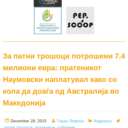
За патни трошоци потрошени 7.4
милиони евра: пратеникот
Наумовски наплатувал како со
кола да доаѓа од Австралија во
Македонија
Posted
Author
Categories
Ta
December 28, 2015
Горан Лефков
Издвоено
on
патни трошоци
,
пратеници
,
собрание