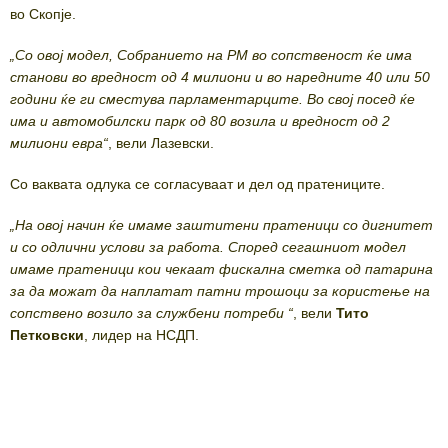
во Скопје.
„Со овој модел, Собранието на РМ во сопственост ќе има
станови во вредност од 4 милиони и во наредните 40 или 50
години ќе ги сместува парламентарците. Во свој посед ќе
има и автомобилски парк од 80 возила и вредност од 2
милиони евра“
, вели Лазевски.
Со ваквата одлука се согласуваат и дел од пратениците.
„На овој начин ќе имаме заштитени пратеници со дигнитет
и со одлични услови за работа. Според сегашниот модел
имаме пратеници кои чекаат фискална сметка од патарина
за да можат да наплатат патни трошоци за користење на
сопствено возило за службени потреби “
, вели
Тито
Петковски
, лидер на НСДП.