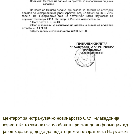
Центарот за истражувачко новинарство СКУП-Македонија,
користејќи го законот за слободен пристап до информации од
јавен карактер, дојде до податоци кои говорат дека Наумовски