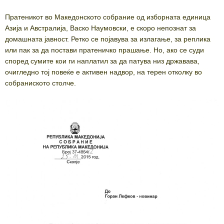
Пратеникот во Македонското собрание од изборната единица
Азија и Австралија, Васко Наумовски, е скоро непознат за
домашната јавност. Ретко се појавува за излагање, за реплика
или пак за да постави пратеничко прашање. Но, ако се суди
според сумите кои ги наплатил за да патува низ државава,
очигледно тој повеќе е активен надвор, на терен отколку во
собраниското столче.