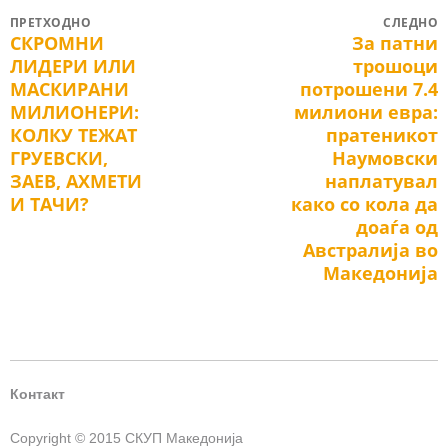
Post
ПРЕТХОДНО
СЛЕДНО
СКРОМНИ
За патни
Previous
Next
navigation
ЛИДЕРИ ИЛИ
трошоци
post:
post:
МАСКИРАНИ
потрошени 7.4
МИЛИОНЕРИ:
милиони евра:
КОЛКУ ТЕЖАТ
пратеникот
ГРУЕВСКИ,
Наумовски
ЗАЕВ, АХМЕТИ
наплатувал
И ТАЧИ?
како со кола да
доаѓа од
Австралија во
Македонија
Контакт
Copyright © 2015 СКУП Македонија