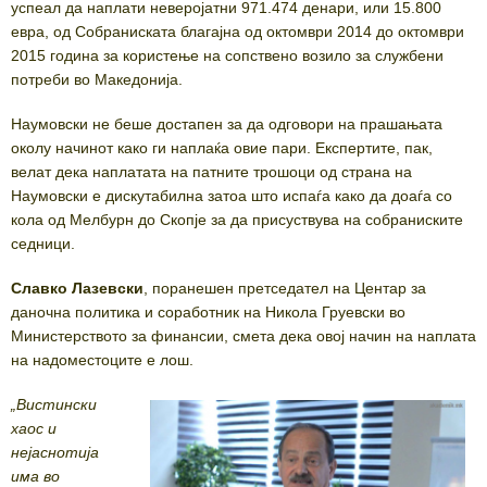
успеал да наплати неверојатни 971.474 денари, или 15.800
евра, од Собраниската благајна од октомври 2014 до октомври
2015 година за користење на сопствено возило за службени
потреби во Македонија.
Наумовски не беше достапен за да одговори на прашањата
околу начинот како ги наплаќа овие пари. Експертите, пак,
велат дека наплатата на патните трошоци од страна на
Наумовски е дискутабилна затоа што испаѓа како да доаѓа со
кола од Мелбурн до Скопје за да присуствува на собраниските
седници.
Славко Лазевски
, поранешен претседател на Центар за
даночна политика и соработник на Никола Груевски во
Министерството за финансии, смета дека овој начин на наплата
на надоместоците е лош.
„Вистински
хаос и
нејаснотија
има во