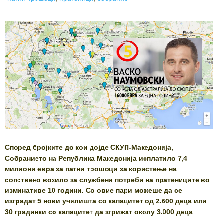
Според бројките до кои дојде СКУП-Македонија,
Собранието на Република Македонија исплатило 7,4
милиони евра за патни трошоци за користење на
сопствено возило за службени потреби на пратениците во
изминативе 10 години. Со овие пари можеше да се
изградат 5 нови училишта со капацитет од 2.600 деца или
30 градинки со капацитет да згрижат околу 3.000 деца