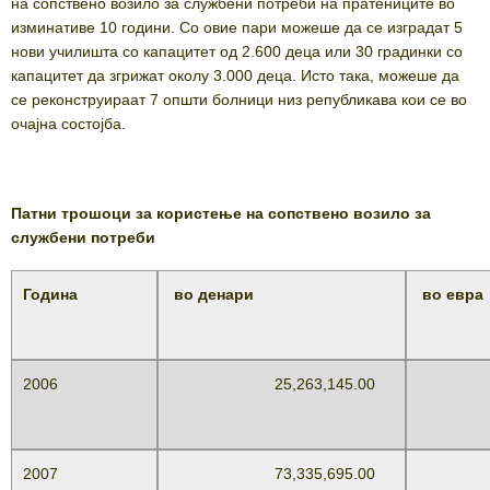
на сопствено возило за службени потреби на пратениците во
изминативе 10 години. Со овие пари можеше да се изградат 5
нови училишта со капацитет од 2.600 деца или 30 градинки со
капацитет да згрижат околу 3.000 деца. Исто така, можеше да
се реконструираат 7 општи болници низ републикава кои се во
очајна состојба.
Патни трошоци за користење на сопствено возило за
службени потреби
Година
во денари
во евра
2006
25,263,145.00
410,
2007
73,335,695.00
1,19