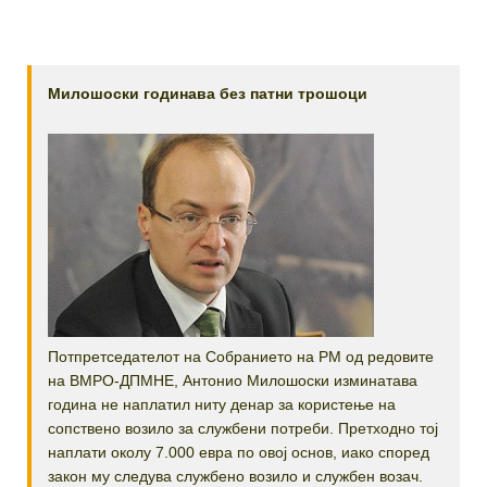
Милошоски годинава без патни трошоци
Потпретседателот на Собранието на РМ од редовите
на ВМРО-ДПМНЕ, Антонио Милошоски изминатава
година не наплатил ниту денар за користење на
сопствено возило за службени потреби. Претходно тој
наплати околу 7.000 евра по овој основ, иако според
закон му следува службено возило и службен возач.