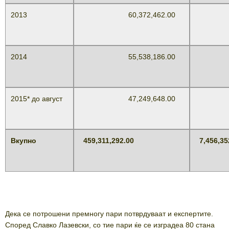
2013
60,372,462.00
980,
2014
55,538,186.00
901,
2015* до август
47,249,648.00
767,
Вкупно
459,311,292.00
7,456,35
Дека се потрошени премногу пари потврдуваат и експертите.
Според Славко Лазевски, со тие пари ќе се изградеа 80 стана