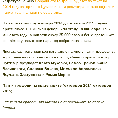
истражуваше како
Собранието го троши буџетот во текот на
2014 година, при што Цуклев и лани резултираше како најголем
наплатувач на пари по ова ставка.
На негово конто од октомври 2014 до октомври 2015 година
пристигнале 1, 1 милион денари или околу
18.500 евра
. Тој и
минатата година наплати околу 25.000 евра и беше пратеникот
со најмногу наплатени пари, од собраниската каса.
Листата од пратеници кои наплатиле најмногу патни трошоци за
користење на сопствено возило за службени потреби, покрај
Цуклев ја предводат
Крсто Мукоски
,
Ромео Тренов
,
Сашо
Василевски
,
Силвана Бонева
,
Момчило Аврамовски
,
Љуљана Златуроска
и
Рамиз Мерко
.
Патни трошоци на пратениците (октомври 2014-октомври
2015)
–
кликни на градот или името на пратеникот за повеќе
детали
–