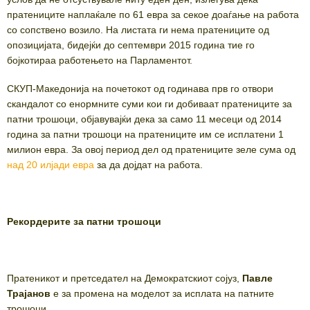
пратениците наплаќале по 61 евра за секое доаѓање на работа
со сопствено возило. На листата ги нема пратениците од
опозицијата, бидејќи до септември 2015 година тие го
бојкотираа работењето на Парламентот.
СКУП-Македонија на почетокот од годинава прв го отвори
скандалот со енормните суми кои ги добиваат пратениците за
патни трошоци, објавувајќи дека за само 11 месеци од 2014
година за патни трошоци на пратениците им се исплатени 1
милион евра. За овој период дел од пратениците зеле сума од
над 20 илјади евра
за да дојдат на работа.
Рекордерите за патни трошоци
Пратеникот и претседател на Демократскиот сојуз,
Павле
Трајанов
е за промена на моделот за исплата на патните
трошоци.