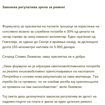
Законска регулатива зрела за ремонт
Формулата за пресметка на патните трошоци за користење на
сопствено возило за службени потреби е 30% од цената на
литар гориво за секој изминат километар. Еден пратеник од
Гевгелија, за одење до Скопје и враќање назад, за делницата
долга 155 километри наплаќа по 5.800 денари.
Според Славко Лазевски, оваа пресметка не е добра.
„Оваа формула не ја одразува сметководствената потреба
за реално книговодствено претставување на настанот.
Потребна е сосема нова регулатива за оваа материја. Таа
треба да се промени, но не гледам желба кај пратениците
за промена на ова законодавство“
, вели Лазевски.
Тој смета дека целокупната законска регулатива во делот на
надоместоците на плата е зрела за еден целосен ремонт.