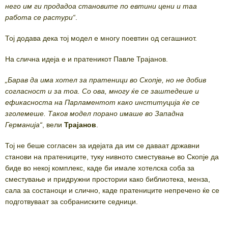
него им ги продадоа становите по евтини цени и таа
работа се растури“
.
Тој додава дека тој модел е многу поевтин од сегашниот.
На слична идеја е и пратеникот Павле Трајанов.
„Барав да има хотел за пратеници во Скопје, но не добив
согласност и за тоа. Со ова, многу ќе се заштедеше и
ефикасноста на Парламентот како институција ќе се
зголемеше. Таков модел порано имаше во Западна
Германија“
, вели
Трајанов
.
Тој не беше согласен за идејата да им се даваат државни
станови на пратениците, туку нивното сместување во Скопје да
биде во некој комплекс, каде би имале хотелска соба за
сместување и придружни простории како библиотека, менза,
сала за состаноци и слично, каде пратениците непречено ќе се
подготвуваат за собраниските седници.