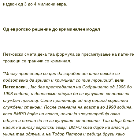
издвои од 3 до 4 милиони евра.
Од европско решение до криминален модел
Петковски смета дека таа формула за пресметување на патните
трошоци се граничи со криминал.
“Многу пратеници со цел да заработат што повеќе се
подготвени да вршат и криминал со тие трошоци“
, вели
Петковски.
„Јас бев претседател на Собранието од 1996 до
1998 година, и донесовме одлука да се купуваат станови за
службен престој. Сите пратеници од тој период користеа
службени станови. После смената на власта во 1998 година,
кога ВМРО дојде на власт, некои ја злоупотребија оваа
одлука и почнаа да си ги купуваат становите. Таа идеја беше
налик на многу европски земји. ВМРО кога дојде на власт ја
укина таа одлука, а на Тодор Петров и редица други како