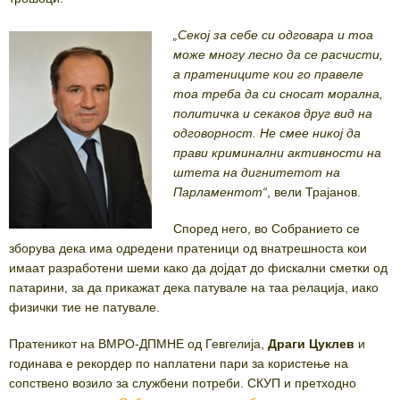
„Секој за себе си одговара и тоа
може многу лесно да се расчисти,
а пратениците кои го правеле
тоа
треба да си сносат морална,
политичка и секаков друг вид на
одговорност. Не смее никој да
прави криминални активности на
штета на дигнитетот на
Парламентот“
, вели Трајанов.
Според него, во Собранието се
зборува дека има одредени пратеници од внатрешноста кои
имаат разработени шеми како да дојдат до фискални сметки од
патарини, за да прикажат дека патувале на таа релација, иако
физички тие не патувале.
Пратеникот на ВМРО-ДПМНЕ од Гевгелија,
Драги Цуклев
и
годинава е рекордер по наплатени пари за користење на
сопствено возило за службени потреби. СКУП и претходно