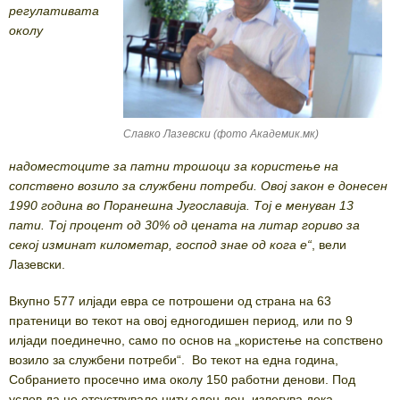
регулативата
околу
Славко Лазевски (фото Академик.мк)
надоместоците за патни трошоци за користење на
сопствено возило за службени потреби. Овој закон е донесен
1990 година во Поранешна Југославија. Тој е менуван 13
пати. Тој процент од 30% од цената на литар гориво за
секој изминат километар, господ знае од кога е“
, вели
Лазевски.
Вкупно 577 илјади евра се потрошени од страна на 63
пратеници во текот на овој едногодишен период, или по 9
илјади поединечно, само по основ на „користење на сопствено
возило за службени потреби“. Во текот на една година,
Собранието просечно има околу 150 работни денови. Под
услов да не отсуствувале ниту еден ден, излегува дека