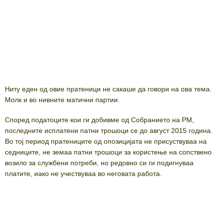
Ниту еден од овие пратеници не сакаше да говори на ова тема.
Молк и во нивните матични партии.
Според податоците кои ги добивме од Собранието на РМ,
последните исплатени патни трошоци се до август 2015 година.
Во тој период пратениците од опозицијата не присуствуваа на
седниците, не земаа патни трошоци за користење на сопствено
возило за службени потреби, но редовно си ги подигнуваа
платите, иако не учествуваа во неговата работа.