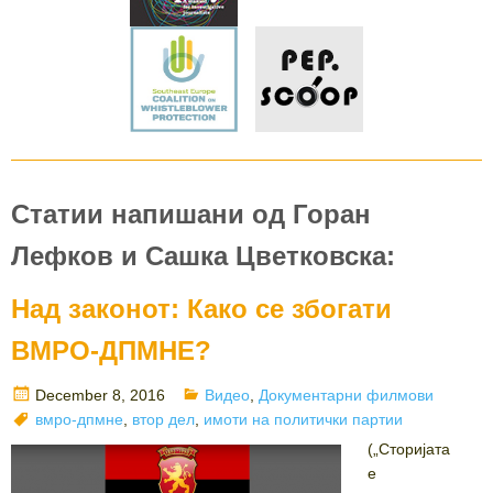
Статии напишани од Горан
Лефков и Сашка Цветковска:
Над законот: Како се збогати
ВМРО-ДПМНЕ?
Posted
Categories
December 8, 2016
Видео
,
Документарни филмови
on
Tags
вмро-дпмне
,
втор дел
,
имоти на политички партии
(„Сторијата
е