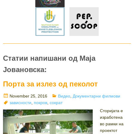
Статии напишани од Маја
Јовановска:
Порта за излез од пеколот
Posted
Categories
November 25, 2016
Видео
,
Документарни филмови
on
Tags
зависности
,
покров
,
сократ
Сторијата е
изработена
во рамки на
проектот