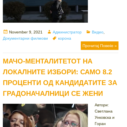
Posted
Author
Categories
November 9, 2021
Администратор
Видео
,
on
Tags
Документарни филмови
корона
Прочитај Повеќе »
МАЧО-МЕНТАЛИТЕТОТ НА
ЛОКАЛНИТЕ ИЗБОРИ: САМО 8.2
ПРОЦЕНТИ ОД КАНДИДАТИТЕ ЗА
ГРАДОНАЧАЛНИЦИ СЕ ЖЕНИ
Автори:
Светлана
Унковска и
Горан