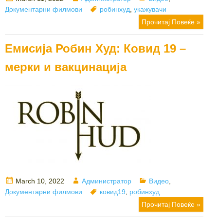
on
Tags
Документарни филмови
робинхуд
,
укажувачи
Прочитај Повеќе »
Емисија Робин Худ: Ковид 19 –
мерки и вакцинација
Posted
Author
Categories
March 10, 2022
Администратор
Видео
,
on
Tags
Документарни филмови
ковид19
,
робинхуд
Прочитај Повеќе »