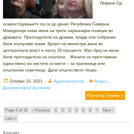
Лефков Од
осамостојувањето па се до денес Република Северна
Македонија нема жена на трите најзначајни позиции во
државата. Претседатели на држава, влада или собрание
биле исклучиво мажи. Бројот на министри жени во
централната власт е околу 20 проценти. Мал број на жени
биле претседатели на општини. Жените се претставени
единствено на листите со квоти – за пратеници или
општински советници. Дали општеството тешко...
Posted
Author
Categories
October 15, 2021
Администратор
Видео
,
on
Документарни филмови
Прочитај Повеќе »
Page 4 of 16
‹ Previous
1
2
3
4
5
6
7
Next ›
Last »
Контакт