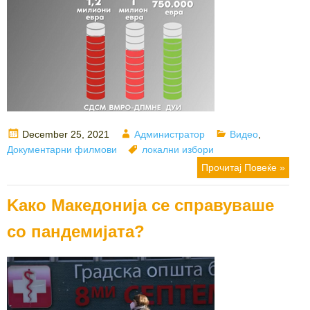
Posted
Author
Categories
December 25, 2021
Администратор
Видео
,
on
Tags
Документарни филмови
локални избори
Прочитај Повеќе »
Kако Mакедонија се справуваше
со пандемијата?