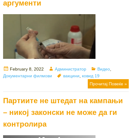
аргументи
Posted
Author
Categories
February 8, 2022
Администратор
Видео
,
on
Tags
Документарни филмови
вакцини
,
ковид 19
Прочитај Повеќе »
Партиите не штедат на кампањи
– никој законски не може да ги
контролира