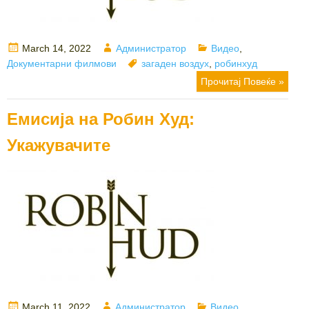
Posted
Author
Categories
March 14, 2022
Администратор
Видео
,
on
Tags
Документарни филмови
загаден воздух
,
робинхуд
Прочитај Повеќе »
Емисија на Робин Худ:
Укажувачите
Posted
Author
Categories
March 11, 2022
Администратор
Видео
,