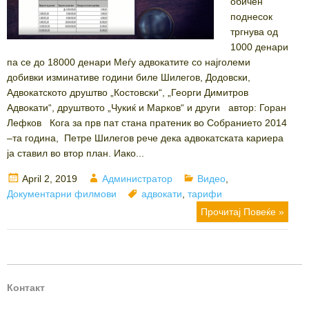
обичен
поднесок
тргнува од
1000 денари
па се до 18000 денари Меѓу адвокатите со најголеми
добивки изминативе години биле Шилегов, Додовски,
Адвокатското друштво „Костовски“, „Георги Димитров
Адвокати“, друштвото „Чукиќ и Марков“ и други автор: Горан
Лефков Кога за прв пат стана пратеник во Собранието 2014
–та година, Петре Шилегов рече дека адвокатската кариера
ја ставил во втор план. Иако...
Posted
Author
Categories
April 2, 2019
Администратор
Видео
,
on
Tags
Документарни филмови
адвокати
,
тарифи
Прочитај Повеќе »
Контакт