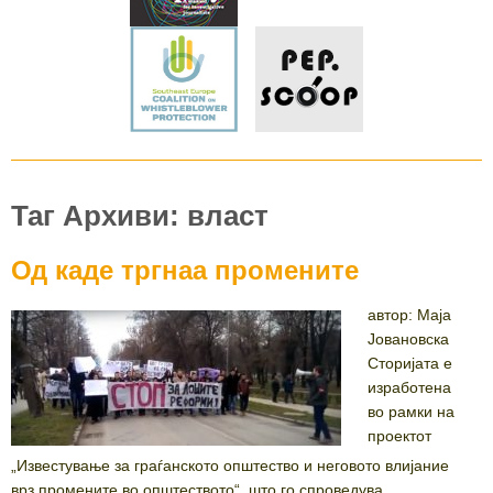
Таг Архиви: власт
Од каде тргнаа промените
автор: Маја
Јовановска
Сторијата е
изработена
во рамки на
проектот
„Известување за граѓанското општество и неговото влијание
врз промените во општеството“, што го спроведува