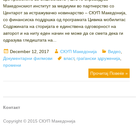
Македонскиот институт за медиуми во партнерство со
Центарот за истражувачко новинарство – СКУП Македонија,
со финансиска поддршка од програмата Цивика мобилитас
Содржината на сторијата е единствена одговорност на
авторот и на ниту еден начин не може да се смета дека ги
одразува гледиштата на...
Posted
Author
Categories
December 12, 2017
СКУП Македонија
Видео
,
on
Tags
Документарни филмови
власт
,
граѓански здруженија
,
промени
Прочитај Повеќе »
Контакт
Copyright © 2015 СКУП Македонија