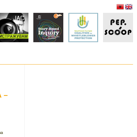
 –
ковиќ
за