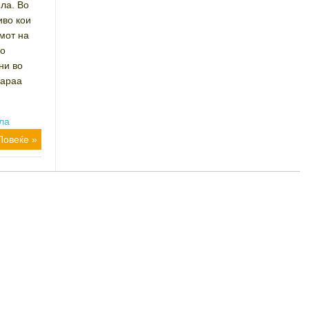
ла. Во
иво кои
имот на
до
ни во
бараа
ла
Повеќе »