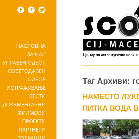
НАСЛОВНА
Skip to content
ЗА НАС
УПРАВЕН ОДБОР
СОВЕТОДАВЕН
ОДБОР
Таг Архиви: г
ИСТРАЖУВАЊЕ
НАМЕСТО ЛУК
ВЕСТИ
ДОКУМЕНТАРНИ
ПИТКА ВОДА 
ФИЛМОВИ
ПРОЕКТИ
ПАРТНЕРИ
ГОДИШНИ