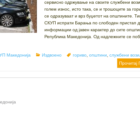
сервисно одржување на своите службени вози
голем износ, исто така, се и трошоците за гор
се одразуваат и врз буџетот на општините. Т
СКУП испрати Барања по слободен пристап 
информации од јавен карактер до сите општи
Република Македонија. Од надлежните се по
thor
Categories
Tags
УП Македонија
Издвоено
гориво
,
општини
,
службени вози
Прочитај 
кедонија