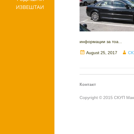
ИЗВЕШТАИ
информации за тоа...
Posted
Au
August 25, 2017
СК
on
Контакт
Copyright © 2015 СКУП Ма